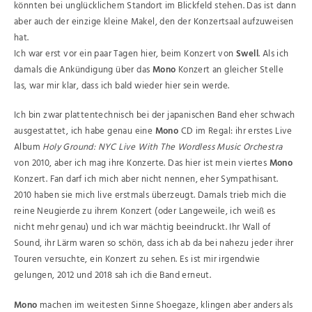
könnten bei unglücklichem Standort im Blickfeld stehen. Das ist dann
aber auch der einzige kleine Makel, den der Konzertsaal aufzuweisen
hat.
Ich war erst vor ein paar Tagen hier, beim Konzert von
Swell
. Als ich
damals die Ankündigung über das
Mono
Konzert an gleicher Stelle
las, war mir klar, dass ich bald wieder hier sein werde.
Ich bin zwar plattentechnisch bei der japanischen Band eher schwach
ausgestattet, ich habe genau eine
Mono
CD im Regal: ihr erstes Live
Album
Holy Ground: NYC Live With The Wordless Music Orchestra
von 2010, aber ich mag ihre Konzerte. Das hier ist mein viertes
Mono
Konzert. Fan darf ich mich aber nicht nennen, eher Sympathisant.
2010 haben sie mich live erstmals überzeugt. Damals trieb mich die
reine Neugierde zu ihrem Konzert (oder Langeweile, ich weiß es
nicht mehr genau) und ich war mächtig beeindruckt. Ihr Wall of
Sound, ihr Lärm waren so schön, dass ich ab da bei nahezu jeder ihrer
Touren versuchte, ein Konzert zu sehen. Es ist mir irgendwie
gelungen, 2012 und 2018 sah ich die Band erneut.
Mono
machen im weitesten Sinne Shoegaze, klingen aber anders als