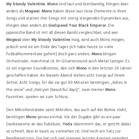
My bloody Valentine.
Mono
sind laut und breitbandig, klingen aber
anders als
Mogwai
.
Mono
haben diese laut-leise Elemente in ihren
Songs und statten ihre Songs mit stetig steigenden Dynamiken aus,
klingen aber anders als
Godspeed You! Black Emperor
. Die
japanische Band ist mit all diesen Bands vergleichbar, und wer
Mogwai
oder
My bloody Valentine
mag, wird auch Mono mögen,
jedoch sind sie am Ende des Tages (ich habe heute zu viele
Fußballkommentare gehört) doch ganz anders.
Mono
klingen
Orchestraler, manchmal ist ihr Gitarrensound auch Metal-lastiger. Es
ist ein eigener Soundkosmos, den sich
Mono
in den letzten 20 Jahren
geschaffen haben. An diesem Abend stehen acht Songs auf ihrem
Zettel. Acht Songs, für die sie gut 90 Minuten benötigen. „Ashes in
the snow“ und „Halcyon (beautiful days)“, zwei meiner
Mono
Favoriten, spielen sie zum Schluss.
Den Mikrofonständer samt Mikrofon, das auch auf der Bühne steht,
benötigen
Mono
genau einmal. Vor der Zugabe gibt es ein paar
Dankesworte an das Publikum,
Yoda
übernimmt das, er spricht dabei
so schnell, dass er kaum zu verstehen ist. Und noch ein Satz zur
Bandbesetzung. Die hat sich seit meinem letzten Konzert geändert.