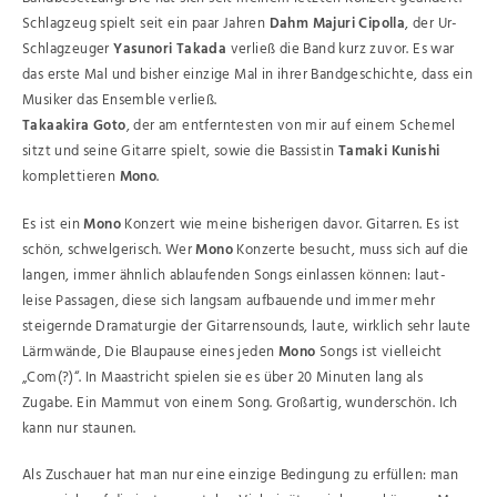
Schlagzeug spielt seit ein paar Jahren
Dahm Majuri Cipolla
, der Ur-
Schlagzeuger
Yasunori Takada
verließ die Band kurz zuvor. Es war
das erste Mal und bisher einzige Mal in ihrer Bandgeschichte, dass ein
Musiker das Ensemble verließ.
Takaakira Goto
, der am entferntesten von mir auf einem Schemel
sitzt und seine Gitarre spielt, sowie die Bassistin
Tamaki Kunishi
komplettieren
Mono
.
Es ist ein
Mono
Konzert wie meine bisherigen davor. Gitarren. Es ist
schön, schwelgerisch. Wer
Mono
Konzerte besucht, muss sich auf die
langen, immer ähnlich ablaufenden Songs einlassen können: laut-
leise Passagen, diese sich langsam aufbauende und immer mehr
steigernde Dramaturgie der Gitarrensounds, laute, wirklich sehr laute
Lärmwände, Die Blaupause eines jeden
Mono
Songs ist vielleicht
„Com(?)“. In Maastricht spielen sie es über 20 Minuten lang als
Zugabe. Ein Mammut von einem Song. Großartig, wunderschön. Ich
kann nur staunen.
Als Zuschauer hat man nur eine einzige Bedingung zu erfüllen: man