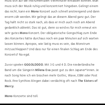
muss sich auf die instrumentalen Vielminüter einlassen können. Man
muss sich der Musik ruhig und konzentriert hingeben. Gelingt einem
das nicht, kann ein
Mono
Konzert auch schnell anstrengend und dann
enorm zäh werden. Mir gelingt das an diesem Abend ganz gut. Der
Tag hallt nicht so stark nach, als dass er mich auch noch am Abend
gedanklich ablenkt. Das ist gut, denn so wird es für mich erneut ein
sehr gutes
Mono
Konzert. Der obligatorische Gongschlag zum Ende
des Konzertes hätte durchaus noch ein paar Minuten auf sich warten
lassen können. Apropos, wie lästig muss es sein, das Monstrum
mitzuschleppen? Und dass nur für einen finalen Schlag am Ende des
Konzerts? Na egal.
Zuvor spielen
GGGOLDDDD
. Mit 3 G und 4 D. Die niederländische
Band um die Sängerin
Milena Eva
passt gut zu den Japaner*innen. Je
nach Song höre ich ein bisschen mehr Gothic, Wave, EBM oder Post
Rock. Ihre Synthies klingen dabei verdächtig oft nach
The Sisters of
Mercy
.
Mono
Konzerte sind toll.