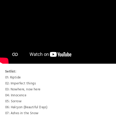
Setlist:
01: Riptide
02: Imperfect things
03: Nowhere, now here
04: Innocence
05: Sorrow
06: Halcyon (Beautiful Days)
07: Ashes in the Snow