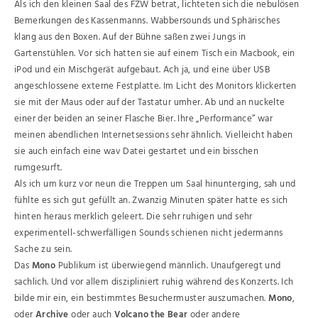
Als ich den kleinen Saal des FZW betrat, lichteten sich die nebulösen
Bemerkungen des Kassenmanns. Wabbersounds und Sphärisches
klang aus den Boxen. Auf der Bühne saßen zwei Jungs in
Gartenstühlen. Vor sich hatten sie auf einem Tisch ein Macbook, ein
iPod und ein Mischgerät aufgebaut. Ach ja, und eine über USB
angeschlossene externe Festplatte. Im Licht des Monitors klickerten
sie mit der Maus oder auf der Tastatur umher. Ab und an nuckelte
einer der beiden an seiner Flasche Bier. Ihre „Performance“ war
meinen abendlichen Internetsessions sehr ähnlich. Vielleicht haben
sie auch einfach eine wav Datei gestartet und ein bisschen
rumgesurft.
Als ich um kurz vor neun die Treppen um Saal hinunterging, sah und
fühlte es sich gut gefüllt an. Zwanzig Minuten später hatte es sich
hinten heraus merklich geleert. Die sehr ruhigen und sehr
experimentell-schwerfälligen Sounds schienen nicht jedermanns
Sache zu sein.
Das
Mono
Publikum ist überwiegend männlich. Unaufgeregt und
sachlich. Und vor allem diszipliniert ruhig während des Konzerts. Ich
bilde mir ein, ein bestimmtes Besuchermuster auszumachen.
Mono
,
oder
Archive
oder auch
Volcano the Bear
oder andere