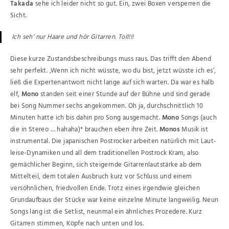
Takada
sehe ich leider nicht so gut. Ein, zwei Boxen versperren die
Sicht.
Ich seh’ nur Haare und hör Gitarren. Toll!!!
Diese kurze Zustandsbeschreibungs muss raus. Das trifft den Abend
sehr perfekt. ‚Wenn ich nicht wüsste, wo du bist, jetzt wüsste ich es‘,
ließ die Expertenantwort nicht lange auf sich warten. Da war es halb
elf,
Mono
standen seit einer Stunde auf der Bühne und sind gerade
bei Song Nummer sechs angekommen. Oh ja, durchschnittlich 10
Minuten hatte ich bis dahin pro Song ausgemacht.
Mono
Songs (auch
die in Stereo … hahaha)* brauchen eben ihre Zeit.
Monos
Musik ist
instrumental. Die japanischen Postrocker arbeiten natürlich mit Laut-
leise-Dynamiken und all dem traditionellen Postrock Kram, also
gemächlicher Beginn, sich steigernde Gitarrenlautstärke ab dem
Mittelteil, dem totalen Ausbruch kurz vor Schluss und einem
versöhnlichen, friedvollen Ende. Trotz eines irgendwie gleichen
Grundaufbaus der Stücke war keine einzelne Minute langweilig. Neun
Songs lang ist die Setlist, neunmal ein ähnliches Prozedere. Kurz
Gitarren stimmen, Köpfe nach unten und los.