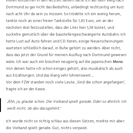
vielen Konzerten in den letzten Jahren hatte ich auf dem Weg nach
Dortmund so gar nicht das Bedürfnis, unbedingt rechtzeitig um kurz
nach acht Uhr da sein zu müssen. So trödelte ich ein wenig herum,
tankte noch an einer freien Tankstelle für 1,43 Euro, um an der
nächsten Aral festzustellen, dass der Liter hier 1,38 kostet, und
zuckelte gemütlich über die baustellengeschwängerte Autobahn. Ich
hatte Lust auf Auto fahren und CD hören, einige Neuerscheinungen
warteten schließlich darauf, in Ruhe gehört zu werden. Aber nicht,
dass das jetzt der Grund für meinen Ausflug nach Dortmund gewesen
wäre. Ich war auch ein bisschen neugierig auf die japanischen
Mono
.
Von denen hatte ich schon einiges gehört, also musikalisch als auch
aus Erzählungen. Und das klang sehr lohnenswert…
Vor dem FZW standen noch viele Leute. ‚Sind die schon angefangen‘,
fragte ich an der Kasse.
‚Ähh, ja, glaube schon. Die Vorband spielt gerade. Oder so ähnlich. Ich
weiß nicht, ob das dazugehört.‘
Ich wurde nicht so richtig schlau aus diesen Sätzen, merkte mir aber:
die Vorband spielt gerade. Gut, nichts verpasst.