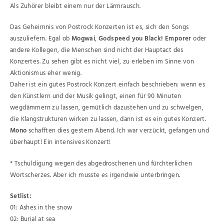
Als Zuhörer bleibt einem nur der Lärmrausch.
Das Geheimnis von Postrock Konzerten ist es, sich den Songs
auszuliefern. Egal ob
Mogwai
,
Godspeed you Black! Emporer
oder
andere Kollegen, die Menschen sind nicht der Hauptact des
Konzertes. Zu sehen gibt es nicht viel, zu erleben im Sinne von
Aktionismus eher wenig.
Daher ist ein gutes Postrock Konzert einfach beschrieben: wenn es
den Künstlern und der Musik gelingt, einen für 90 Minuten
wegdämmern zu lassen, gemütlich dazustehen und zu schwelgen,
die Klangstrukturen wirken zu lassen, dann ist es ein gutes Konzert.
Mono
schafften dies gestern Abend. Ich war verzückt, gefangen und
überhaupt! Ein intensives Konzert!
* Tschuldigung wegen des abgedroschenen und fürchterlichen
Wortscherzes. Aber ich musste es irgendwie unterbringen.
Setlist:
01: Ashes in the snow
02: Burial at sea