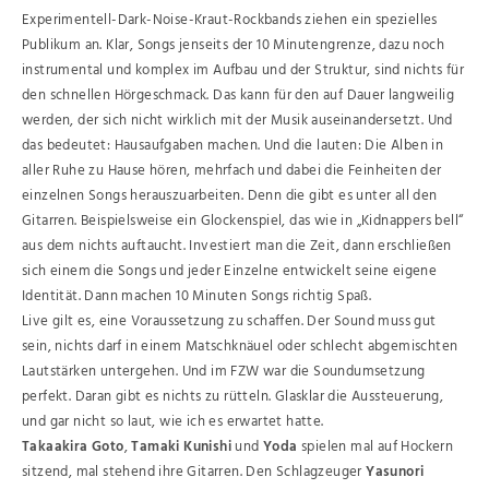
Experimentell-Dark-Noise-Kraut-Rockbands ziehen ein spezielles
Publikum an. Klar, Songs jenseits der 10 Minutengrenze, dazu noch
instrumental und komplex im Aufbau und der Struktur, sind nichts für
den schnellen Hörgeschmack. Das kann für den auf Dauer langweilig
werden, der sich nicht wirklich mit der Musik auseinandersetzt. Und
das bedeutet: Hausaufgaben machen. Und die lauten: Die Alben in
aller Ruhe zu Hause hören, mehrfach und dabei die Feinheiten der
einzelnen Songs herauszuarbeiten. Denn die gibt es unter all den
Gitarren. Beispielsweise ein Glockenspiel, das wie in „Kidnappers bell“
aus dem nichts auftaucht. Investiert man die Zeit, dann erschließen
sich einem die Songs und jeder Einzelne entwickelt seine eigene
Identität. Dann machen 10 Minuten Songs richtig Spaß.
Live gilt es, eine Voraussetzung zu schaffen. Der Sound muss gut
sein, nichts darf in einem Matschknäuel oder schlecht abgemischten
Lautstärken untergehen. Und im FZW war die Soundumsetzung
perfekt. Daran gibt es nichts zu rütteln. Glasklar die Aussteuerung,
und gar nicht so laut, wie ich es erwartet hatte.
Takaakira Goto
,
Tamaki Kunishi
und
Yoda
spielen mal auf Hockern
sitzend, mal stehend ihre Gitarren. Den Schlagzeuger
Yasunori