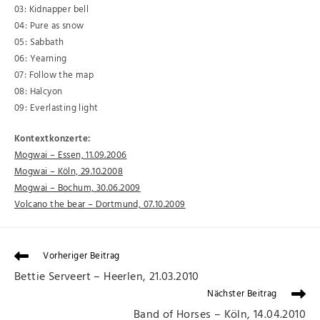
03: Kidnapper bell
04: Pure as snow
05: Sabbath
06: Yearning
07: Follow the map
08: Halcyon
09: Everlasting light
Kontextkonzerte:
Mogwai – Essen, 11.09.2006
Mogwai – Köln, 29.10.2008
Mogwai – Bochum, 30.06.2009
Volcano the bear – Dortmund, 07.10.2009
Vorheriger Beitrag
Bettie Serveert – Heerlen, 21.03.2010
Nächster Beitrag
Band of Horses – Köln, 14.04.2010