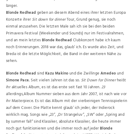
länger.
Blonde Redhead
geben an diesem Abend eines ihrer letzten Europa
Konzerte ihrer
Sit down for dinner
Tour, Grund genug, sie noch
einmal anzusehen. Die letzten Male sah ich sie bei den beiden
Primavera Festival (Weekender und Sounds) nur im Festivalrahmen,
und an mein letztes
Blonde Redhead
Clubkonzert habe ich kaum
noch Erinnerungen. 2018 war das, glaub’ ich. Es wurde also Zeit, und
Breda ist die letzte Möglichkeit, die Band in der weiteren Nähe zu
sehen.
Blonde Redhead
sind
Kazu Makino
und die Zwillinge
Amedeo
und
Simone Pace.
Seit vielen Jahren ist das so.
Sit Down for Dinner
heißt
ihr aktuelles Album, es ist das erste seit fast 10 Jahren.
23
allerdings,Album Nummer sieben aus dem Jahr 2007, ist nach wie vor
ihr Masterpiece. Es ist das Album mit der vierbeinigen Tennisspielerin
auf dem Cover. Die Platte kennt glaub’ ich jeder, der Indierock
wirklich mag. Songs wie „23“, „Dr Strangeluv“, „SW“ oder „Spring and
by summer fall“ sind Klassiker, absolute Klassiker, die heute immer
noch gut funktionieren und die immer noch auf jeder
Blonde