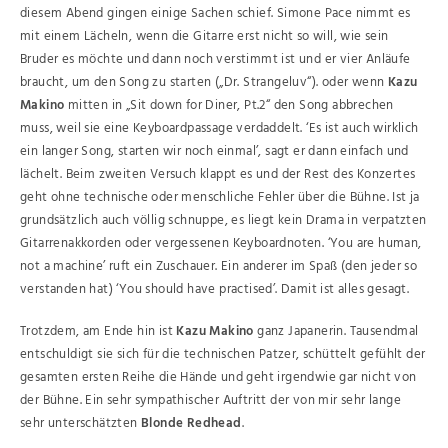
diesem Abend gingen einige Sachen schief. Simone Pace nimmt es
mit einem Lächeln, wenn die Gitarre erst nicht so will, wie sein
Bruder es möchte und dann noch verstimmt ist und er vier Anläufe
braucht, um den Song zu starten („Dr. Strangeluv“). oder wenn
Kazu
Makino
mitten in „Sit down for Diner, Pt.2“ den Song abbrechen
muss, weil sie eine Keyboardpassage verdaddelt. ‘Es ist auch wirklich
ein langer Song, starten wir noch einmal’, sagt er dann einfach und
lächelt. Beim zweiten Versuch klappt es und der Rest des Konzertes
geht ohne technische oder menschliche Fehler über die Bühne. Ist ja
grundsätzlich auch völlig schnuppe, es liegt kein Drama in verpatzten
Gitarrenakkorden oder vergessenen Keyboardnoten. ‘You are human,
not a machine’ ruft ein Zuschauer. Ein anderer im Spaß (den jeder so
verstanden hat) ‘You should have practised’. Damit ist alles gesagt.
Trotzdem, am Ende hin ist
Kazu Makino
ganz Japanerin. Tausendmal
entschuldigt sie sich für die technischen Patzer, schüttelt gefühlt der
gesamten ersten Reihe die Hände und geht irgendwie gar nicht von
der Bühne. Ein sehr sympathischer Auftritt der von mir sehr lange
sehr unterschätzten
Blonde Redhead
.