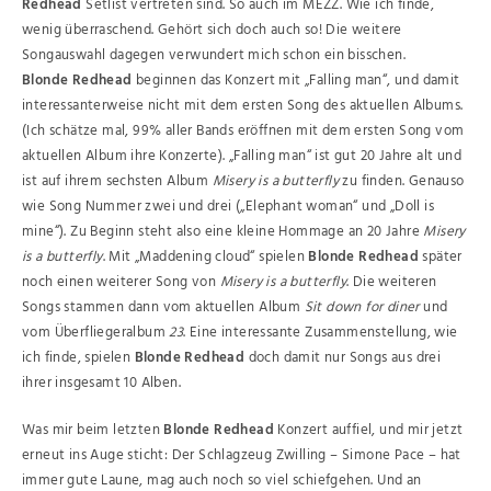
Redhead
Setlist vertreten sind. So auch im MEZZ. Wie ich finde,
wenig überraschend. Gehört sich doch auch so! Die weitere
Songauswahl dagegen verwundert mich schon ein bisschen.
Blonde Redhead
beginnen das Konzert mit „Falling man“, und damit
interessanterweise nicht mit dem ersten Song des aktuellen Albums.
(Ich schätze mal, 99% aller Bands eröffnen mit dem ersten Song vom
aktuellen Album ihre Konzerte). „Falling man“ ist gut 20 Jahre alt und
ist auf ihrem sechsten Album
Misery is a butterfly
zu finden. Genauso
wie Song Nummer zwei und drei („Elephant woman“ und „Doll is
mine“). Zu Beginn steht also eine kleine Hommage an 20 Jahre
Misery
is a butterfly
. Mit „Maddening cloud“ spielen
Blonde Redhead
später
noch einen weiterer Song von
Misery is a butterfly
. Die weiteren
Songs stammen dann vom aktuellen Album
Sit down for diner
und
vom Überfliegeralbum
23
. Eine interessante Zusammenstellung, wie
ich finde, spielen
Blonde Redhead
doch damit nur Songs aus drei
ihrer insgesamt 10 Alben.
Was mir beim letzten
Blonde Redhead
Konzert auffiel, und mir jetzt
erneut ins Auge sticht: Der Schlagzeug Zwilling – Simone Pace – hat
immer gute Laune, mag auch noch so viel schiefgehen. Und an