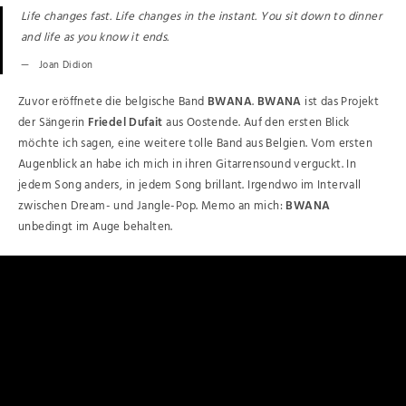
Life changes fast. Life changes in the instant. You sit down to dinner
and life as you know it ends.
Joan Didion
Zuvor eröffnete die belgische Band
BWANA
.
BWANA
ist das Projekt
der Sängerin
Friedel Dufait
aus Oostende. Auf den ersten Blick
möchte ich sagen, eine weitere tolle Band aus Belgien. Vom ersten
Augenblick an habe ich mich in ihren Gitarrensound verguckt. In
jedem Song anders, in jedem Song brillant. Irgendwo im Intervall
zwischen Dream- und Jangle-Pop. Memo an mich:
BWANA
unbedingt im Auge behalten.