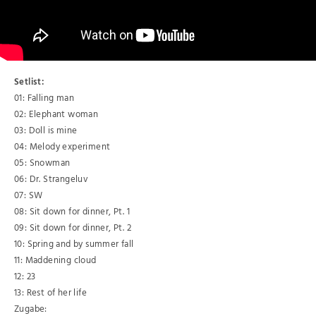
Setlist:
01: Falling man
02: Elephant woman
03: Doll is mine
04: Melody experiment
05: Snowman
06: Dr. Strangeluv
07: SW
08: Sit down for dinner, Pt. 1
09: Sit down for dinner, Pt. 2
10: Spring and by summer fall
11: Maddening cloud
12: 23
13: Rest of her life
Zugabe: