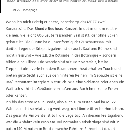
been stranded as a work of art in the center of Breda; like a whale.
MEZZ Homepage
Wenn ich mich richtig erinnere, beherbergt das MEZZ zwei
Konzertsäle. Das
Blonde Redhead
Konzert findet in einem relativ
kleinen, vielleicht 600 Leute fassenden Saal statt, der ohne Ecken
gebaut ist. Die Bühne ist ellipsenförmig, der Zuschauersaal mit
darüberliegender Sitzplatzgalerie ist es auch. Saal und Bühne sind
nicht kreisrund – wie z.B. die Rotonde in der Botanique – sondern
bilden eine Ellipse. Die Wände sind mit Holz vertäfelt, breite
Treppenstufen verleihen dem Raum einen theaterhaften Touch und
bieten gute Sicht auch aus den hinteren Reihen. Im Gebäude ist eine
Bar/ Restaurant integriert. Natürlich. Wie eine Schlange oder eben ein
Walfisch sieht das Gebäude von außen aus. Auch hier: keine Ecken
oder Kanten.
Ich bin das erste Mal in Breda, also auch zum ersten Mal im MEZZ.
Wäre es nicht so relativ arg weit weg, ich könnte öfter hierhin fahren.
Das gesamte Ambiente ist toll, die Lage top! An diesem Freitagabend
war die Anfahrt kein Problem. Bei normaler Verkehrslage sind wir in
guten 140 Minuten in Breda; manche Fahrt ins Ruhrgebiet dauert