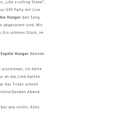
 „Like a rolling Stone“.
us Ü30 Party mit Live
hie Hunger
den Song
so abgecovert sind. Mit
. Ein schönes Stück, im
e
Sophie Hunger
Abende
 erschienen, ich hörte
ur an das Lied dachte.
r das Ticket schnell
nd mitreißenden Abend
ei wie nichts. Alles