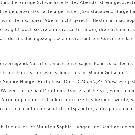
un, die einzige Schwachstelle des Abends ist ein gecovertes
chreiben, aber das hatte ärgerlichen ‚Samstagabend Bürgerha
d wird dem schönen Abend nicht gerecht. Bestimmt mag
Sop
ber es gibt doch so viele interessante Lieder, die noch nicht 
ast du uns doch gezeigt, wie interessant ein Cover sein kann
ervorragend. Natürlich, möchte ich sagen. Kann es schlecht
eicht noch ein Stück weit schöner als im Mai im Gebäude 9.
er
Sophie Hunger
Hochphase. Die CD
Monday’S Ghost
war just
„Walzer für niemand“ rief eine Gänsehaut hervor, wenn ich n
 Ankündigung des Kulturkirchenkonzertes bekannt wurde, wa
 freute mich auf einen ähnlich entspannten, aufregenden u
ich. Die guten 90 Minuten
Sophie Hunger
und Band gehen vorb