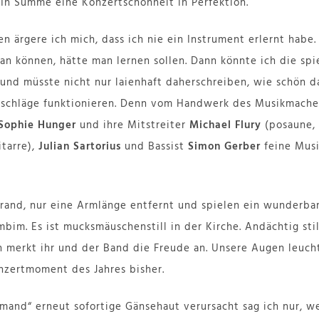
 In Summe eine Konzertschönheit in Perfektion.
 ärgere ich mich, dass ich nie ein Instrument erlernt habe.
an können, hätte man lernen sollen. Dann könnte ich die spi
 und müsste nicht nur laienhaft daherschreiben, wie schön d
nschläge funktionieren. Denn vom Handwerk des Musikmache
Sophie Hunger
und ihre Mitstreiter
Michael Flury
(posaune, 
itarre),
Julian Sartorius
und Bassist
Simon Gerber
feine Musi
rand, nur eine Armlänge entfernt und spielen ein wunderbar
bim. Es ist mucksmäuschenstill in der Kirche. Andächtig sti
merkt ihr und der Band die Freude an. Unsere Augen leucht
onzertmoment des Jahres bisher.
mand“ erneut sofortige Gänsehaut verursacht sag ich nur, we