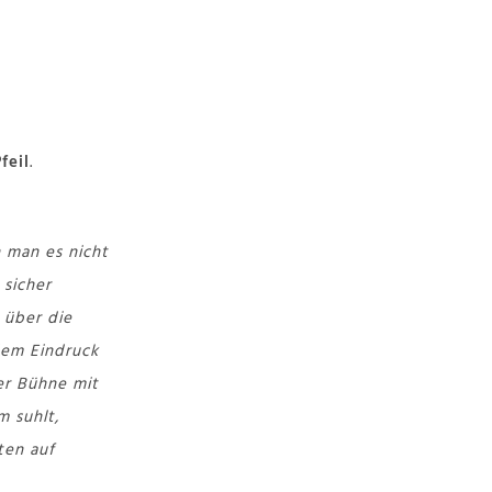
Pfeil
.
n man es nicht
 sicher
 über die
dem Eindruck
der Bühne mit
 suhlt,
ten auf