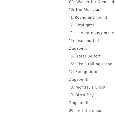
09: Walzer für Niemand
10: The Musician
11: Round and round
12: Citylights
13: Le vent nous portera
14: Rise and fall
Zugabe I:
15: Hotel Belfort
16: Like a rolling stone
17: Spiegelbild
Zugabe II:
18: Monday’s Ghost
19: Birth-Day
Zugabe III:
20: Tell the moon