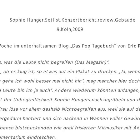
Woche im unterhaltsamen Blog „
Das Pop Tagebuch
“ von
Eric 
s, was die Leute nicht begreifen (Das Magazin)“.
, ob es klug ist, so etwas auf ein Plakat zu drucken. „Ja, wen
n gehe ich wohl besser mal nicht hin“, mag mancher hier doch
 Leute bin ich ja auch“. Andere wiederum könnten anfangen,
rt der Unbegreiflichkeit Sophie Hungers nachzugrübeln und 
Frau löse vor allem deshalb Nichtbegreifen aus, weil sie auf 
ergedärm hantiert und sich nackend in Wannen voller Gewürm
ebenso blutspuckenden wie grell frisierten Mitmusiker mit Äx
rumentarium eindreschen.