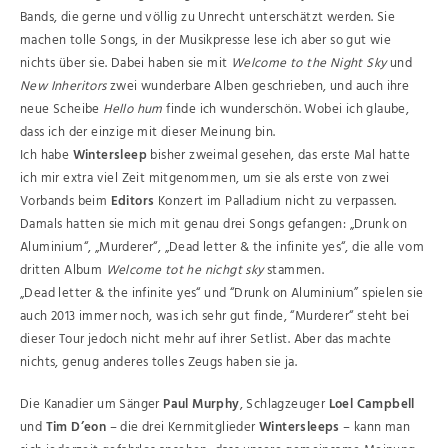
Bands, die gerne und völlig zu Unrecht unterschätzt werden. Sie
machen tolle Songs, in der Musikpresse lese ich aber so gut wie
nichts über sie. Dabei haben sie mit
Welcome to the Night Sky
und
New Inheritors
zwei wunderbare Alben geschrieben, und auch ihre
neue Scheibe
Hello hum
finde ich wunderschön. Wobei ich glaube,
dass ich der einzige mit dieser Meinung bin.
Ich habe
Wintersleep
bisher zweimal gesehen, das erste Mal hatte
ich mir extra viel Zeit mitgenommen, um sie als erste von zwei
Vorbands beim
Editors
Konzert im Palladium nicht zu verpassen.
Damals hatten sie mich mit genau drei Songs gefangen: „Drunk on
Aluminium“, „Murderer“, „Dead letter & the infinite yes“, die alle vom
dritten Album
Welcome tot he nichgt sky
stammen.
„Dead letter & the infinite yes“ und “Drunk on Aluminium” spielen sie
auch 2013 immer noch, was ich sehr gut finde, “Murderer“ steht bei
dieser Tour jedoch nicht mehr auf ihrer Setlist. Aber das machte
nichts, genug anderes tolles Zeugs haben sie ja.
Die Kanadier um Sänger
Paul Murphy
, Schlagzeuger
Loel Campbell
und
Tim D’eon
– die drei Kernmitglieder
Wintersleeps
– kann man