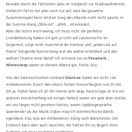
beinahe durch die Textzeilen (also im Vergleich zur Studioaufnahme).
Vielleicht fiel es mir aber auch nur auf, weil das gesamte
Zusammenspiel beim letzten Song des Abends nicht recht passte. In
der Summe klang „Oblivion“ …ähhh… interessant.
Aber das störte mich wenig, ich muss nicht die perfekte
Livedarbietung haben. Ich geh ja nicht auf Jazzkonzerte. Im
Gegenteil, zeigt nicht manchmal der konfuse und „anders als auf
Platte“ klingende Konzertsong erst die wahre Schönheit und den
wahren Charme einer Band? Ich erinnere nur an
Pavement
…
Wintersleep
waren an diesem Abend gut. Punkt. Aus.
Von der österreichischen Vorband
Giantree
haben wir nicht viel
mitbekommen. Durch den relativ frühen Konzertbeginn von 20 Uhr
(oh je, früher fand ich 20 Uhr immer sehr okay, heutzutage ist mir ein
späterer Konzertanfang um einiges lieber) waren wir spät dran und da
wir uns länger nicht gesehen hatten, waren Updategespräche
spannender als die Musik. Dabei mag ich österreichische Bands
irgendwie. Das, was wir mitbekamen, klang nach Manchester. Der
Eindruck kann aber auch täuschen, wir hatten ihn zu Beginn ihres