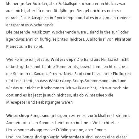
kleiner großer Autofan, aber Fußballspielen kann er nicht. Ich zwar
auch nicht, aber für einen fünfjährigen Bengel reicht es noch so
gerade. Fazit: Ausgleich in Sportdingen und alles in allem ein ruhiges
entspanntes Wochenende.
Die passende Musik zum Wochenende wäre „Island in the sun“ oder
irgendwas ähnlich fluffig, seichtes, leichtes. „Califorina“ von
Phantom
Planet
zum Beispiel.
Wie komme ich jetzt zu
Wintersleep
? Die Band aus Halifax ist nicht
unbedingt bekannt für ihre Sommerhits, obwohl, vielleicht reichen
die Sommer in Kanadas Provinz Nova Scotia nicht zu mehr Fluffigkeit
und Leichtheit, so dass
Wintersleep
Songs Sommersongs sind und
wir das nur nicht mitbekommen. Ich weiß es nicht, ich war noch nie
dort und es ist jetzt ja auch nicht so, als ob Wintersleep die
Miesepeter und Herbstgänger wären.
Wintersleep
Songs sind getragen, reserviert zurückhaltend, stimmt.
Aber ein bisschen Sonne scheint doch in ihnen. Vielleicht eher
Herbstsonne als aggressive Frühlingssonne, aber Sonne.
Und ihre Songs sind großartig.
Wintersleep
sind jedoch eine dieser