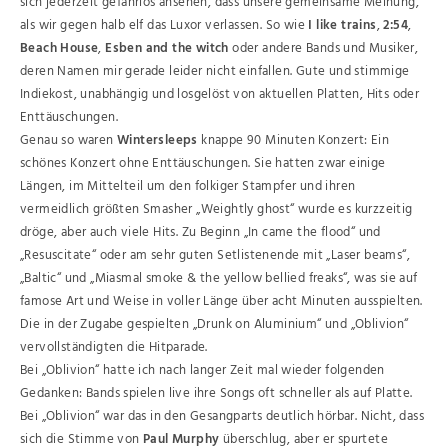
sich jederzeit gefahrlos ansehen, dass unsere gemeinsame Meinung,
als wir gegen halb elf das Luxor verlassen. So wie
I like trains
,
2:54
,
Beach House
,
Esben and the witch
oder andere Bands und Musiker,
deren Namen mir gerade leider nicht einfallen. Gute und stimmige
Indiekost, unabhängig und losgelöst von aktuellen Platten, Hits oder
Enttäuschungen.
Genau so waren
Wintersleeps
knappe 90 Minuten Konzert: Ein
schönes Konzert ohne Enttäuschungen. Sie hatten zwar einige
Längen, im Mittelteil um den folkiger Stampfer und ihren
vermeidlich größten Smasher „Weightly ghost“ wurde es kurzzeitig
dröge, aber auch viele Hits. Zu Beginn „In came the flood“ und
„Resuscitate“ oder am sehr guten Setlistenende mit „Laser beams“,
„Baltic“ und „Miasmal smoke & the yellow bellied freaks“, was sie auf
famose Art und Weise in voller Länge über acht Minuten ausspielten.
Die in der Zugabe gespielten „Drunk on Aluminium“ und „Oblivion“
vervollständigten die Hitparade.
Bei „Oblivion“ hatte ich nach langer Zeit mal wieder folgenden
Gedanken: Bands spielen live ihre Songs oft schneller als auf Platte.
Bei „Oblivion“ war das in den Gesangparts deutlich hörbar. Nicht, dass
sich die Stimme von
Paul Murphy
überschlug, aber er spurtete