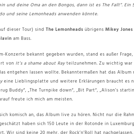
in und deine Oma an den Bongos, dann ist es The Fall!“. Ein 
ndo und seine Lemonheads anwenden könnte.
uf dieser Tour) sind
The Lemonheads
übrigens
Mikey Jones
Glavin
am Bass.
um-Konzerte bekannt gegeben wurden, stand es außer Frage,
ert von
It’s a shame about Ray
teilzunehmen. Zu wichtig war 
 das entgehen lassen wollte. Bekanntermaßen hat das Album
ay
eine Lieblingsplatte und weitere Erklärungen braucht es nic
ug Buddy“, „The Turnpike down“, „Bit Part“, „Alison’s start
Darauf freute ich mich am meisten.
s sich komisch an, das Album live zu hören. Nicht nur die R
geschätzt haben sich 150 Leute in der Rotonde in Luxemburg
rt. Wir sind keine 20 mehr, der Rock’n’Roll hat nachgelassen,