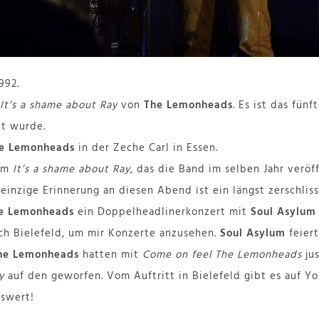
1992.
It’s a shame about Ray
von
The Lemonheads
. Es ist das fün
et wurde.
e Lemonheads
in der Zeche Carl in Essen.
bum
It’s a shame about Ray
, das die Band im selben Jahr veröf
 einzige Erinnerung an diesen Abend ist ein längst zerschliss
e Lemonheads
ein Doppelheadlinerkonzert mit
Soul Asylum
ach Bielefeld, um mir Konzerte anzusehen.
Soul Asylum
feiert
he Lemonheads
hatten mit
Come on feel The Lemonheads
ju
y
auf den geworfen. Vom Auftritt in Bielefeld gibt es auf Y
nswert!