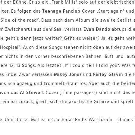
f der Bühne. Er spielt „Frank Mills“ solo auf der elektrische
iter. Es folgen das
Teenage Fanclub
Cover „Start again“ un
„Side of the road“. Dass nach dem Album die zweite Setlist 
em Zwischenruf aus dem Saal verlässt
Evan Dando
abrupt die
e geht’s denn jetzt weiter? Geht es weiter? Ja, es geht we
 „Hospital“. Auch diese Songs stehen nicht oben auf der zweit
hier nichts in den vorher beschriebenen Bahnen läuft und lauf
ere 12, 13 Songs. Als letztes „If I could tell I told you“. Was 
das Ende. Zwar verlassen
Mikey Jones
und
Farley Glavin
die 
t ans Schlagzeug und trommelt drauf los. Aber auch die beid
davon das
Al Stewart
Cover „Time passages“) sind nicht das le
einmal zurück, greift sich die akustische Gitarre und spielt
e. Und dieses Mal ist es auch das Ende. Was für ein schönes