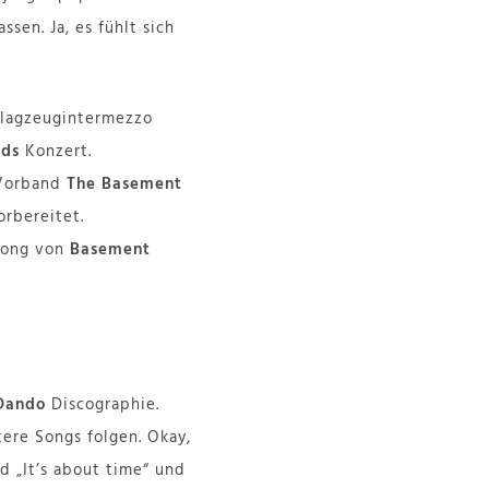
ssen. Ja, es fühlt sich
hlagzeugintermezzo
ads
Konzert.
 Vorband
The Basement
orbereitet.
 Song von
Basement
Dando
Discographie.
tere Songs folgen. Okay,
d „It’s about time“ und