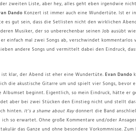
 der zweiten Liste, aber hey, alles geht eben irgendwie nich
van Dando
Konzert ist immer auch eine Wundertüte. Ist er i
 es gut sein, dass die Setlisten nicht den wirklichen Aben
nderen Musiker, der so unberechenbar seinen Job ausübt wi
 er einfach mal zwei Songs ab, verschwindet kommentarlos 
sieben andere Songs und vermittelt dabei den Eindruck, dass
st klar, der Abend ist eher eine Wundertüte.
Evan Dando
k
sich die akustische Gitarre um und spielt vier Songs, bevor 
e Albumset beginnt. Eigentlich, so mein Eindruck, hätte er 
indet aber bei zwei Stücken den Einstieg nicht und stellt da
ach hinten.
It’s a shame about Ray
donnert die Band anschlie
e ich so erwartet. Ohne große Kommentare und/oder Ansagen
ktakulär das Ganze und ohne besondere Vorkommnisse. Zum 