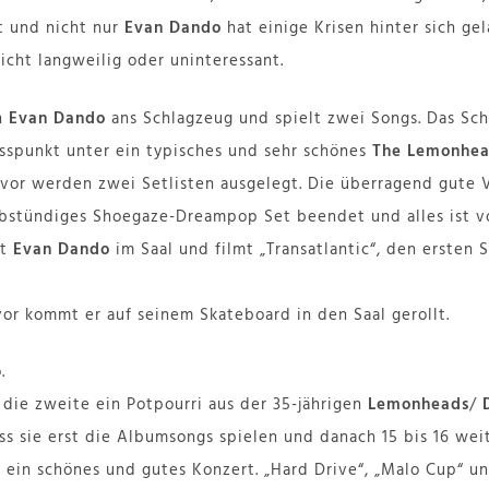
t und nicht nur
Evan Dando
hat einige Krisen hinter sich gela
nicht langweilig oder uninteressant.
ch
Evan Dando
ans Schlagzeug und spielt zwei Songs. Das Sc
sspunkt unter ein typisches und sehr schönes
The Lemonhe
vor werden zwei Setlisten ausgelegt. Die überragend gute
albstündiges Shoegaze-Dreampop Set beendet und alles ist v
ht
Evan Dando
im Saal und filmt „Transatlantic“, den ersten
or kommt er auf seinem Skateboard in den Saal gerollt.
.
, die zweite ein Potpourri aus der 35-jährigen
Lemonheads
/
ss sie erst die Albumsongs spielen und danach 15 bis 16 wei
ein schönes und gutes Konzert. „Hard Drive“, „Malo Cup“ un