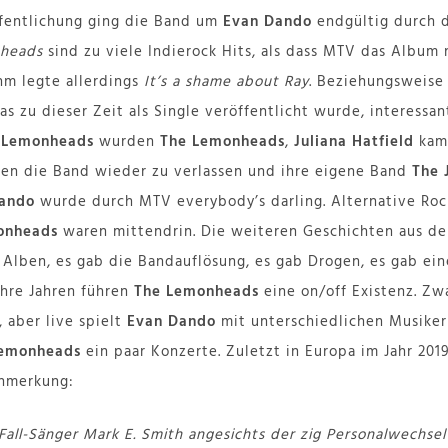
fentlichung ging die Band um
Evan Dando
endgültig durch d
nheads
sind zu viele Indierock Hits, als dass MTV das Album 
m legte allerdings
It’s a shame about Ray
. Beziehungsweise
as zu dieser Zeit als Single veröffentlicht wurde, interessa
n
Lemonheads
wurden
The Lemonheads
,
Juliana Hatfield
kam 
n die Band wieder zu verlassen und ihre eigene Band
The 
ando
wurde durch MTV everybody’s darling. Alternative Roc
onheads
waren mittendrin. Die weiteren Geschichten aus de
 Alben, es gab die Bandauflösung, es gab Drogen, es gab ein
ahre Jahren führen
The Lemonheads
eine on/off Existenz. Zwa
 aber live spielt
Evan Dando
mit unterschiedlichen Musike
Lemonheads
ein paar Konzerte. Zuletzt in Europa im Jahr 2019
Anmerkung:
Fall-Sänger Mark E. Smith angesichts der zig Personalwechsel