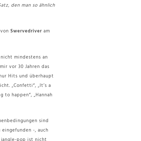
Satz, den man so ähnlich
von
Swervedriver
am
 nicht mindestens an
mir vor 30 Jahren das
 nur Hits und überhaupt
ht. „Confetti“, „It’s a
ing to happen“, „Hannah
ahmenbedingungen sind
 eingefunden -, auch
 jangle-pop ist nicht