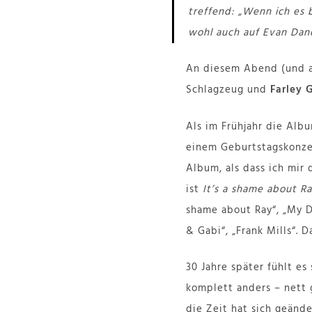
treffend: „Wenn ich es b
wohl auch auf Evan Da
An diesem Abend (und a
Schlagzeug und
Farley 
Als im Frühjahr die Alb
einem Geburtstagskonz
Album, als dass ich mir
ist
It’s a shame about R
shame about Ray“, „My Dr
& Gabi“, „Frank Mills“. 
30 Jahre später fühlt e
komplett anders – nett 
die Zeit hat sich geände