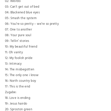
02: Weirdo
03: Can’t get out of bed
04: Blackened blue eyes
05: Smash the system
06: You’re so pretty – we’re so pretty
07. One to another
08: Your pure soul
09: Tellin’ stories
10: My beautiful friend
11: Oh vanity
12: My foolish pride
13: Intimacy
14: The misbegotten
15: The only one i know
16: North country boy
17: This is the end
Zugabe:
18. Love is ending
19: Jesus hairdo
20: Sproston green