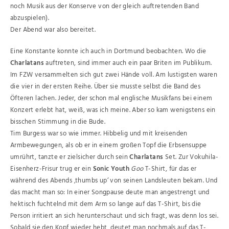
noch Musik aus der Konserve von der gleich auftretenden Band
abzuspielen).
Der Abend war also bereitet.
Eine Konstante konnte ich auch in Dortmund beobachten. Wo die
Charlatans
auftreten, sind immer auch ein paar Briten im Publikum.
Im FZW versammelten sich gut zwei Hände voll. Am lustigsten waren
die vier in der ersten Reihe. Über sie musste selbst die Band des
Öfteren lachen. Jeder, der schon mal englische Musikfans bei einem
Konzert erlebt hat, weiß, was ich meine. Aber so kam wenigstens ein
bisschen Stimmung in die Bude.
Tim Burgess war so wie immer. Hibbelig und mit kreisenden
Armbewegungen, als ob er in einem großen Topf die Erbsensuppe
umrührt, tanzte er zielsicher durch sein
Charlatans
Set. Zur Vokuhila-
Eisenherz-Frisur trug er ein
Sonic Youth
Goo
T-Shirt, für das er
während des Abends ‚thumbs up‘ von seinen Landsleuten bekam. Und
das macht man so: In einer Songpause deute man angestrengt und
hektisch fuchtelnd mit dem Arm so lange auf das T-Shirt, bis die
Person irritiert an sich herunterschaut und sich fragt, was denn los sei.
Sobald sie den Kopf wieder hebt, deutet man nochmals auf das T-