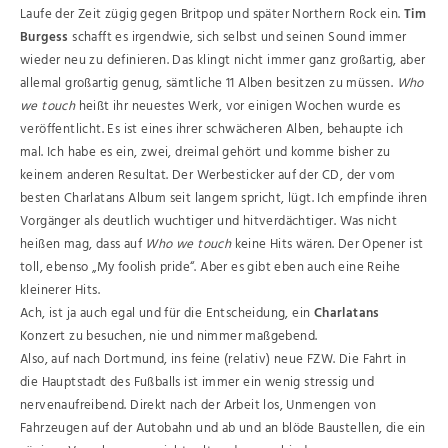
Laufe der Zeit zügig gegen Britpop und später Northern Rock ein.
Tim
Burgess
schafft es irgendwie, sich selbst und seinen Sound immer
wieder neu zu definieren. Das klingt nicht immer ganz großartig, aber
allemal großartig genug, sämtliche 11 Alben besitzen zu müssen.
Who
we touch
heißt ihr neuestes Werk, vor einigen Wochen wurde es
veröffentlicht. Es ist eines ihrer schwächeren Alben, behaupte ich
mal. Ich habe es ein, zwei, dreimal gehört und komme bisher zu
keinem anderen Resultat. Der Werbesticker auf der CD, der vom
besten Charlatans Album seit langem spricht, lügt. Ich empfinde ihren
Vorgänger als deutlich wuchtiger und hitverdächtiger. Was nicht
heißen mag, dass auf
Who we touch
keine Hits wären. Der Opener ist
toll, ebenso „My foolish pride“. Aber es gibt eben auch eine Reihe
kleinerer Hits.
Ach, ist ja auch egal und für die Entscheidung, ein
Charlatans
Konzert zu besuchen, nie und nimmer maßgebend.
Also, auf nach Dortmund, ins feine (relativ) neue FZW. Die Fahrt in
die Hauptstadt des Fußballs ist immer ein wenig stressig und
nervenaufreibend. Direkt nach der Arbeit los, Unmengen von
Fahrzeugen auf der Autobahn und ab und an blöde Baustellen, die ein