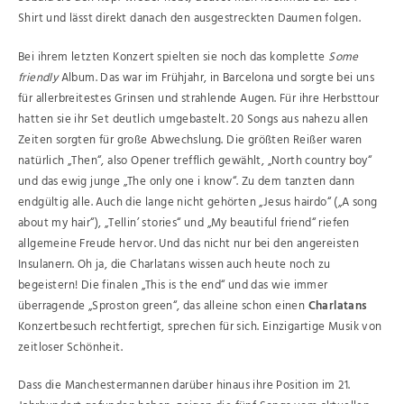
Shirt und lässt direkt danach den ausgestreckten Daumen folgen.
Bei ihrem letzten Konzert spielten sie noch das komplette
Some
friendly
Album. Das war im Frühjahr, in Barcelona und sorgte bei uns
für allerbreitestes Grinsen und strahlende Augen. Für ihre Herbsttour
hatten sie ihr Set deutlich umgebastelt. 20 Songs aus nahezu allen
Zeiten sorgten für große Abwechslung. Die größten Reißer waren
natürlich „Then“, also Opener trefflich gewählt, „North country boy“
und das ewig junge „The only one i know“. Zu dem tanzten dann
endgültig alle. Auch die lange nicht gehörten „Jesus hairdo“ („A song
about my hair“), „Tellin’ stories“ und „My beautiful friend“ riefen
allgemeine Freude hervor. Und das nicht nur bei den angereisten
Insulanern. Oh ja, die Charlatans wissen auch heute noch zu
begeistern! Die finalen „This is the end“ und das wie immer
überragende „Sproston green“, das alleine schon einen
Charlatans
Konzertbesuch rechtfertigt, sprechen für sich. Einzigartige Musik von
zeitloser Schönheit.
Dass die Manchestermannen darüber hinaus ihre Position im 21.