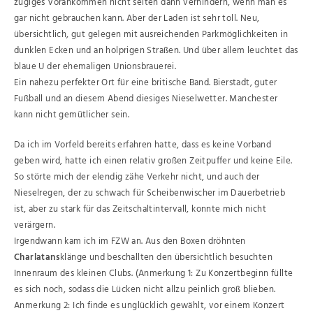
zügiges Vorankommen nicht selten dann verhindern, wenn man es
gar nicht gebrauchen kann. Aber der Laden ist sehr toll. Neu,
übersichtlich, gut gelegen mit ausreichenden Parkmöglichkeiten in
dunklen Ecken und an holprigen Straßen. Und über allem leuchtet das
blaue U der ehemaligen Unionsbrauerei.
Ein nahezu perfekter Ort für eine britische Band. Bierstadt, guter
Fußball und an diesem Abend diesiges Nieselwetter. Manchester
kann nicht gemütlicher sein.
Da ich im Vorfeld bereits erfahren hatte, dass es keine Vorband
geben wird, hatte ich einen relativ großen Zeitpuffer und keine Eile.
So störte mich der elendig zähe Verkehr nicht, und auch der
Nieselregen, der zu schwach für Scheibenwischer im Dauerbetrieb
ist, aber zu stark für das Zeitschaltintervall, konnte mich nicht
verärgern.
Irgendwann kam ich im FZW an. Aus den Boxen dröhnten
Charlatans
klänge und beschallten den übersichtlich besuchten
Innenraum des kleinen Clubs. (Anmerkung 1: Zu Konzertbeginn füllte
es sich noch, sodass die Lücken nicht allzu peinlich groß blieben.
Anmerkung 2: Ich finde es unglücklich gewählt, vor einem Konzert