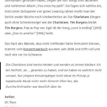
Jahrhundert gefunden haben, zeigen die fünf Songs vom aktuellen
und vorletzten Album „You cross my path“. Sie fügen sich nahtlos ein,
trotz einer Zeitspanne von guten zwanzig Jahren merkt man der
Setlist weder Brüche noch Unebenheiten an. Die
Charlatans
klingen
auch ohne Schweineorgel wie die
Charlatans
.
Tim Burgess
bleibt
Tim Burgess
. Pop as Pop can. Egal ob der Song „Love is ending“ (2010)
oder „One to another“ (1996) heißt.
Das Fazit des Abends, dass nicht treffender hätte formuliert können,
stammt vom
Konzerttagebuch
aus dem Jahr 2008 und trifft voll und
nach wie vor ins Schwarze:
Die Charlatans sind meine Helden und werden es immer bleiben. Ich
bin heilfroh, sie … gesehen zu haben, und sie haben es wahrlich nicht
versaut. Nur jüngere Konzertgänger lockt diese im Prinzip ja
topaktuelle Musik nicht mehr hinterm Ofen her, das
Durchschnittsalter war deutlich über 3o.
Setlist:
01: Then