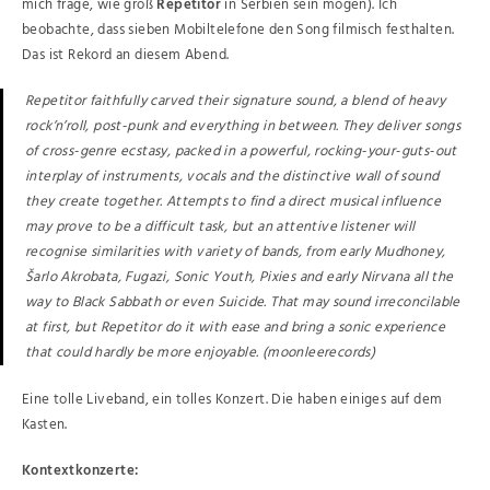
mich frage, wie groß
Repetitor
in Serbien sein mögen). Ich
beobachte, dass sieben Mobiltelefone den Song filmisch festhalten.
Das ist Rekord an diesem Abend.
Repetitor faithfully carved their signature sound, a blend of heavy
rock’n’roll, post-punk and everything in between. They deliver songs
of cross-genre ecstasy, packed in a powerful, rocking-your-guts-out
interplay of instruments, vocals and the distinctive wall of sound
they create together. Attempts to find a direct musical influence
may prove to be a difficult task, but an attentive listener will
recognise similarities with variety of bands, from early Mudhoney,
Šarlo Akrobata, Fugazi, Sonic Youth, Pixies and early Nirvana all the
way to Black Sabbath or even Suicide. That may sound irreconcilable
at first, but Repetitor do it with ease and bring a sonic experience
that could hardly be more enjoyable. (moonleerecords)
Eine tolle Liveband, ein tolles Konzert. Die haben einiges auf dem
Kasten.
Kontextkonzerte: