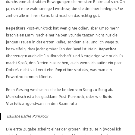
durchs eine abstrakten Bewegungen die meisten Blicke auf sich. Oh
ja, es ist eine wahnsinnige Liveshow, die die drei hier hinlegen. Sie
ziehen alle in ihren Bann. Und machen das richtig gut.
Repetitors
Post-Punkrock hat wenig Melodien, aber umso mehr
brachialen Lärm. Nach einer halben Stunde tanzen nicht nur die
jungen Frauen in der ersten Reihe, sondern alle. Und ich wage zu
bezweifeln, dass jeder großer Fan der Band ist. Nein,
Repetitor
überzeugen auch die ‘Laufkundschaft‘ und Neugierige wie mich. Es
macht Spaß, den Dreien zuzusehen, auch wenn ich außer ein paar
Dobre’s nicht viel verstehe.
Repetitor
sind das, was man ein
Powertrio nennen könnte.
Beim Gesang wechseln sich die beiden von Song zu Song ab.
Musikalisch ist alles glasklarer Post-Punkrock, oder wie
Boris
Vlastelica
irgendwann in den Raum ruft:
Balkanesische Punkrock
Die erste Zugabe scheint einer der großen Hits zu sein (wobei ich