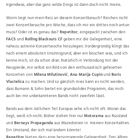
Irgendwas, aber das ganz wilde Dings ist dann doch nicht meins.
Worin liegt nun mein Reiz an diesem Konzertbesuch? Reichen nicht
zwei Konzertbesuche pro Woche, dass ich mir ein drittes noch antun
muss? Oder ist es genau das?
Repetitor
, eingepackt zwischen den
FACS
und
Rolling Blackouts CF
geben mir die Gelegenheit, eine
nahezu astreine Konzertwoche hinzulegen. Vordergründig klingt das
nach einem absoluten Unsinnsgrund, aber ein bisschen was, und ich
kenne mich, ist da schon dran. Natürlich in Verbindung mit der
Neugierde, mir selbst ein Bild von den enthusiastisch gefeierten
Konzerten von
Milena Milutinović
,
Ana-Marija Cupin
und
Boris
Vlastelica
zu machen. Und so gänzlich mies kann es nicht werden,
dass Bumann & Sohn bietet ein grundsolides Programm, das mich
auch bei mir unbekannteren Bands nicht zweifeln lässt.
Bands aus dem östlichen Teil Europas sehe ich nicht oft. Woran das
liegt, weiß ich nicht. Bisher stehen hier nur
Motorama
aus Russland
und
Bernays Propaganda
aus Mazedonien in meinen Konzertakten.
Ein Umstand, der sich mal ändern könnte!
Repetitor
bieten dazu eine hervorragende Gelegenheit. Drei Alben