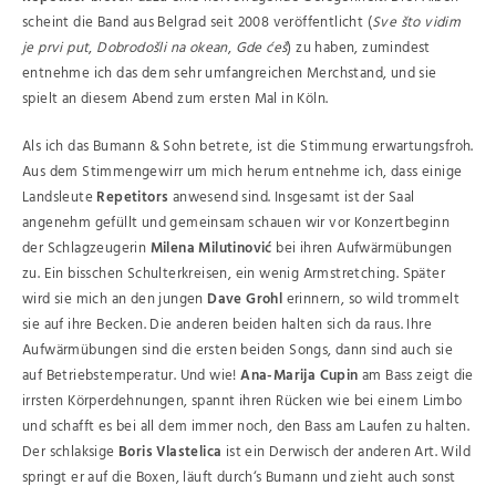
scheint die Band aus Belgrad seit 2008 veröffentlicht (
Sve što vidim
je prvi put
,
Dobrodošli na okean
,
Gde ćeš
) zu haben, zumindest
entnehme ich das dem sehr umfangreichen Merchstand, und sie
spielt an diesem Abend zum ersten Mal in Köln.
Als ich das Bumann & Sohn betrete, ist die Stimmung erwartungsfroh.
Aus dem Stimmengewirr um mich herum entnehme ich, dass einige
Landsleute
Repetitors
anwesend sind. Insgesamt ist der Saal
angenehm gefüllt und gemeinsam schauen wir vor Konzertbeginn
der Schlagzeugerin
Milena Milutinović
bei ihren Aufwärmübungen
zu. Ein bisschen Schulterkreisen, ein wenig Armstretching. Später
wird sie mich an den jungen
Dave Grohl
erinnern, so wild trommelt
sie auf ihre Becken. Die anderen beiden halten sich da raus. Ihre
Aufwärmübungen sind die ersten beiden Songs, dann sind auch sie
auf Betriebstemperatur. Und wie!
Ana-Marija Cupin
am Bass zeigt die
irrsten Körperdehnungen, spannt ihren Rücken wie bei einem Limbo
und schafft es bei all dem immer noch, den Bass am Laufen zu halten.
Der schlaksige
Boris Vlastelica
ist ein Derwisch der anderen Art. Wild
springt er auf die Boxen, läuft durch‘s Bumann und zieht auch sonst