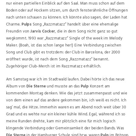
nur einen partiellen Einblick auf den Saal. Man muss schon auf dem
Boden oder auf Hockern sitzen, um durch fensterähnliche Öffnungen
nach unten schauen zu können. Ich könnte also sagen, der Laden hat
Charme.
Pulps
Song „Razzmatazz“ handelt über eine ehemalige
Freundin von
Jarvis Cocker
, die in dem Song nicht ganz so gut
wegkommt. 1993 war „Razzmatazz“ Single of the week im Melody
Maker. (Boah, ist das schon lange her!) Eine Verbindung zwischen
Song und Club gibt es trotzdem: der Club in Barcelona, der 2000
eröffnet wurde, ist nach dem Song „Razzmatazz“ benannt.
Zugehöriger Club-Merch ist im Razzmatazz erhältlich.
Am Samstag war ich im Stadtwald laufen. Dabei hörte ich das neue
Album von
Die Sterne
und musste an das
Pulp
Konzert am
kommenden Montag denken. Wie das jetzt zusammenpasst und wie
von dem einen auf das andere gekommen bin, ich weiß es nicht. Ich
sag’ mal, die Hitze. Immerhin waren es am Abend noch weit über 30
Grad und es wehte nur ein kleiner kühle Wind. Egal, während ich so
meine Runden drehte, kam mir plötzlich eine für mich logisch
klingende Verbindung oder Gemeinsamkeit der beiden Bands. Was
Die Sterne
in der Hamburger Schule sind bzw. waren
Pulp
im Britpop.