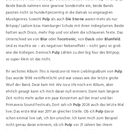
Beide Bands nahmen eine gewisse Sonderrolle ein, beide Bands
passten nicht so hundertprozentig in die damals so angesagten
Musikgenres. Sowohl
Pulp
als auch
Die Sterne
waren mehr als nur
Britpop/ Ladism bzw. Hamburger Schule mit ihren Indiegitarren. Beide
hatten auch Disco, mehr Pop und vor allem die schlaueren Texte. Das
Unterschied sie von
Blur
oder
Tocotronic
, von
Oasis
oder
Blumfeld
.
Und es machte sie – als negativer Nebeneffekt – nicht ganz so groß
wie die Kollegen. Dennoch
Pulp
zählen zu den big four des Britpop;
so super klein ist das nicht.
Ihr sechstes Album
This Is Hardcore
ist mein Lieblingsalbum von
Pulp
.
Das wurde 1998 veröffentlicht und war sowas wie der letzte große
Wurf der Band. Zwar kam mit
We love life
noch ein Album, aber
ehrlich gesagt kann ich mich daran null erinnern. Dann kam längere
Zeit nichts mehr außer ein paar Konzerten auf der Insel und bei
Primavera Sound Festivals. Dort sah ich
Pulp
2024 auch das letzte Mal
live. Das erste Mal war 2011 an gleicher Stelle. Ob ich
Pulp
davor
schon einmal live sah, ich bin unsicher. Ich kann mich zum Beispiel
nicht genau daran erinnern, ob ich
Pulp
vor 31 Jahren bei ihrem