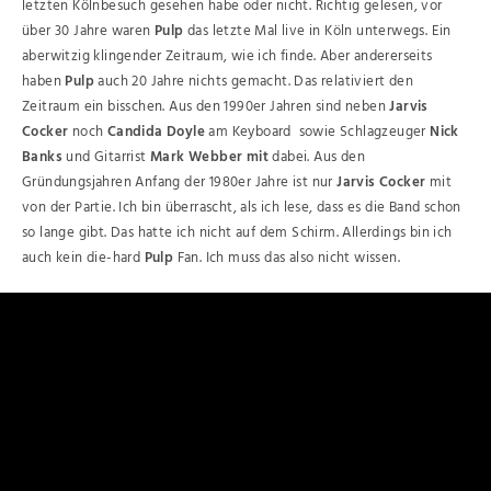
letzten Kölnbesuch gesehen habe oder nicht. Richtig gelesen, vor
über 30 Jahre waren
Pulp
das letzte Mal live in Köln unterwegs. Ein
aberwitzig klingender Zeitraum, wie ich finde. Aber andererseits
haben
Pulp
auch 20 Jahre nichts gemacht. Das relativiert den
Zeitraum ein bisschen. Aus den 1990er Jahren sind neben
Jarvis
Cocker
noch
Candida Doyle
am Keyboard sowie Schlagzeuger
Nick
Banks
und Gitarrist
Mark Webber mit
dabei. Aus den
Gründungsjahren Anfang der 1980er Jahre ist nur
Jarvis Cocker
mit
von der Partie. Ich bin überrascht, als ich lese, dass es die Band schon
so lange gibt. Das hatte ich nicht auf dem Schirm. Allerdings bin ich
auch kein die-hard
Pulp
Fan. Ich muss das also nicht wissen.