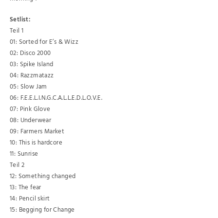
Setlist:
Teil 1
01: Sorted for E’s & Wizz
02: Disco 2000
03: Spike Island
04: Razzmatazz
05: Slow Jam
06: F.E.E.L.I.N.G.C.A.L.L.E.D.L.O.V.E.
07: Pink Glove
08: Underwear
09: Farmers Market
10: This is hardcore
11: Sunrise
Teil 2
12: Something changed
13: The fear
14: Pencil skirt
15: Begging for Change