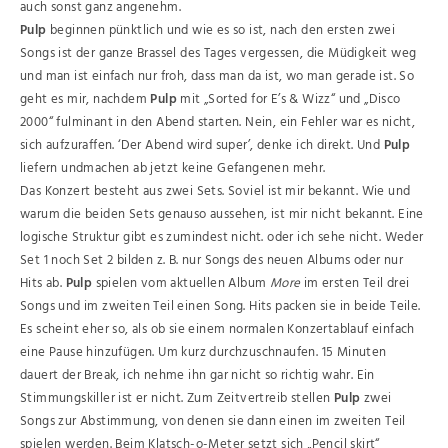
auch sonst ganz angenehm.
Pulp
beginnen pünktlich und wie es so ist, nach den ersten zwei
Songs ist der ganze Brassel des Tages vergessen, die Müdigkeit weg
und man ist einfach nur froh, dass man da ist, wo man gerade ist. So
geht es mir, nachdem
Pulp
mit „Sorted for E’s & Wizz“ und „Disco
2000“ fulminant in den Abend starten. Nein, ein Fehler war es nicht,
sich aufzuraffen. ‘Der Abend wird super’, denke ich direkt. Und
Pulp
liefern undmachen ab jetzt keine Gefangenen mehr.
Das Konzert besteht aus zwei Sets. Soviel ist mir bekannt. Wie und
warum die beiden Sets genauso aussehen, ist mir nicht bekannt. Eine
logische Struktur gibt es zumindest nicht. oder ich sehe nicht. Weder
Set 1 noch Set 2 bilden z. B. nur Songs des neuen Albums oder nur
Hits ab.
Pulp
spielen vom aktuellen Album
More
im ersten Teil drei
Songs und im zweiten Teil einen Song. Hits packen sie in beide Teile.
Es scheint eher so, als ob sie einem normalen Konzertablauf einfach
eine Pause hinzufügen. Um kurz durchzuschnaufen. 15 Minuten
dauert der Break, ich nehme ihn gar nicht so richtig wahr. Ein
Stimmungskiller ist er nicht. Zum Zeitvertreib stellen
Pulp
zwei
Songs zur Abstimmung, von denen sie dann einen im zweiten Teil
spielen werden. Beim Klatsch-o-Meter setzt sich „Pencil skirt“