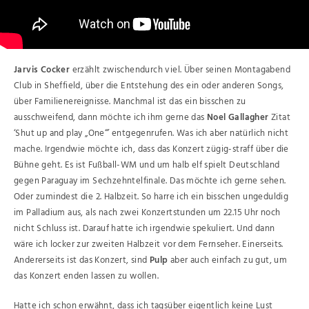
Jarvis Cocker
erzählt zwischendurch viel. Über seinen Montagabend
Club in Sheffield, über die Entstehung des ein oder anderen Songs,
über Familienereignisse. Manchmal ist das ein bisschen zu
ausschweifend, dann möchte ich ihm gerne das
Noel Gallagher
Zitat
‘Shut up and play „One“’ entgegenrufen. Was ich aber natürlich nicht
mache. Irgendwie möchte ich, dass das Konzert zügig-straff über die
Bühne geht. Es ist Fußball-WM und um halb elf spielt Deutschland
gegen Paraguay im Sechzehntelfinale. Das möchte ich gerne sehen.
Oder zumindest die 2. Halbzeit. So harre ich ein bisschen ungeduldig
im Palladium aus, als nach zwei Konzertstunden um 22.15 Uhr noch
nicht Schluss ist. Darauf hatte ich irgendwie spekuliert. Und dann
wäre ich locker zur zweiten Halbzeit vor dem Fernseher. Einerseits.
Andererseits ist das Konzert, sind
Pulp
aber auch einfach zu gut, um
das Konzert enden lassen zu wollen.
Hatte ich schon erwähnt, dass ich tagsüber eigentlich keine Lust