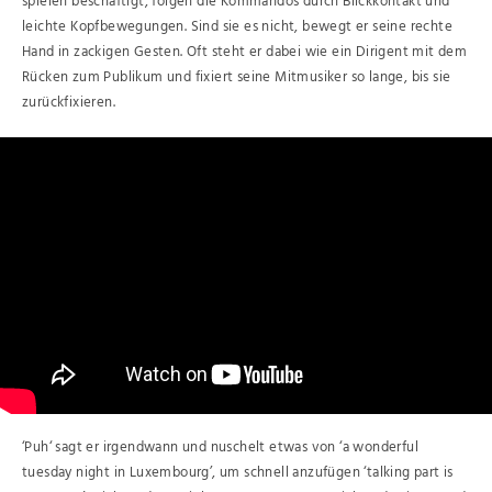
spielen beschäftigt, folgen die Kommandos durch Blickkontakt und
leichte Kopfbewegungen. Sind sie es nicht, bewegt er seine rechte
Hand in zackigen Gesten. Oft steht er dabei wie ein Dirigent mit dem
Rücken zum Publikum und fixiert seine Mitmusiker so lange, bis sie
zurückfixieren.
‘Puh‘ sagt er irgendwann und nuschelt etwas von ‘a wonderful
tuesday night in Luxembourg’, um schnell anzufügen ‘talking part is