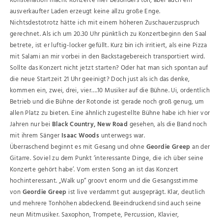
Konstellation macht Konzerte hier besonders toll, aber auch ein
ausverkaufter Laden erzeugt keine allzu große Enge.
Nichtsdestotrotz hätte ich mit einem höheren Zuschauerzuspruch
gerechnet. Als ich um 20.30 Uhr pünktlich zu Konzertbeginn den Saal
betrete, ist er luftig-locker gefüllt. Kurz bin ich irritiert, als eine Pizza
mit Salami an mir vorbei in den Backstagebereich transportiert wird.
Sollte das Konzert nicht jetzt starten? Oder hat man sich spontan auf
die neue Startzeit 21 Uhr geeinigt? Doch just als ich das denke,
kommen ein, zwei, drei, vier….10 Musiker auf die Bühne. Ui, ordentlich
Betrieb und die Bühne der Rotonde ist gerade noch groß genug, um
allen Platz zu bieten. Eine ähnlich zugestellte Bühne habe ich hier vor
Jahren nur bei
Black Country, New Road
gesehen, als die Band noch
mit ihrem Sänger
Isaac Woods
unterwegs war.
Überraschend beginnt es mit Gesang und ohne
Geordie Greep
an der
Gitarre. Soviel zu dem Punkt ‘interessante Dinge, die ich über seine
Konzerte gehört habe’. Vom ersten Song an ist das Konzert
hochinteressant. „Walk up“ groovt enorm und die Gesangsstimme
von
Geordie Greep
ist live verdammt gut ausgeprägt. Klar, deutlich
und mehrere Tonhöhen abdeckend. Beeindruckend sind auch seine
neun Mitmusiker. Saxophon, Trompete, Percussion, Klavier,