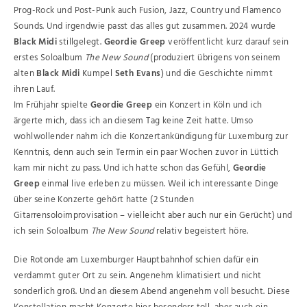
Prog-Rock und Post-Punk auch Fusion, Jazz, Country und Flamenco
Sounds. Und irgendwie passt das alles gut zusammen. 2024 wurde
Black Midi
stillgelegt.
Geordie Greep
veröffentlicht kurz darauf sein
erstes Soloalbum
The New Sound
(produziert übrigens von seinem
alten
Black Midi
Kumpel
Seth Evans
) und die Geschichte nimmt
ihren Lauf.
Im Frühjahr spielte
Geordie Greep
ein Konzert in Köln und ich
ärgerte mich, dass ich an diesem Tag keine Zeit hatte. Umso
wohlwollender nahm ich die Konzertankündigung für Luxemburg zur
Kenntnis, denn auch sein Termin ein paar Wochen zuvor in Lüttich
kam mir nicht zu pass. Und ich hatte schon das Gefühl,
Geordie
Greep
einmal live erleben zu müssen. Weil ich interessante Dinge
über seine Konzerte gehört hatte (2 Stunden
Gitarrensoloimprovisation – vielleicht aber auch nur ein Gerücht) und
ich sein Soloalbum
The New Sound
relativ begeistert höre.
Die Rotonde am Luxemburger Hauptbahnhof schien dafür ein
verdammt guter Ort zu sein. Angenehm klimatisiert und nicht
sonderlich groß. Und an diesem Abend angenehm voll besucht. Diese