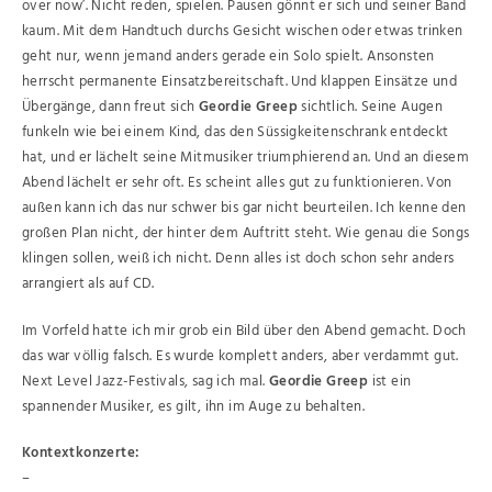
over now’. Nicht reden, spielen. Pausen gönnt er sich und seiner Band
kaum. Mit dem Handtuch durchs Gesicht wischen oder etwas trinken
geht nur, wenn jemand anders gerade ein Solo spielt. Ansonsten
herrscht permanente Einsatzbereitschaft. Und klappen Einsätze und
Übergänge, dann freut sich
Geordie Greep
sichtlich. Seine Augen
funkeln wie bei einem Kind, das den Süssigkeitenschrank entdeckt
hat, und er lächelt seine Mitmusiker triumphierend an. Und an diesem
Abend lächelt er sehr oft. Es scheint alles gut zu funktionieren. Von
außen kann ich das nur schwer bis gar nicht beurteilen. Ich kenne den
großen Plan nicht, der hinter dem Auftritt steht. Wie genau die Songs
klingen sollen, weiß ich nicht. Denn alles ist doch schon sehr anders
arrangiert als auf CD.
Im Vorfeld hatte ich mir grob ein Bild über den Abend gemacht. Doch
das war völlig falsch. Es wurde komplett anders, aber verdammt gut.
Next Level Jazz-Festivals, sag ich mal.
Geordie Greep
ist ein
spannender Musiker, es gilt, ihn im Auge zu behalten.
Kontextkonzerte:
–