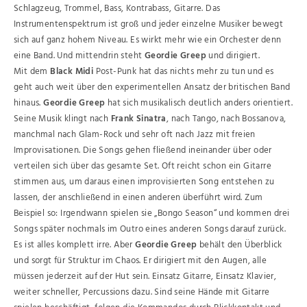
Schlagzeug, Trommel, Bass, Kontrabass, Gitarre. Das
Instrumentenspektrum ist groß und jeder einzelne Musiker bewegt
sich auf ganz hohem Niveau. Es wirkt mehr wie ein Orchester denn
eine Band. Und mittendrin steht
Geordie Greep
und dirigiert.
Mit dem
Black Midi
Post-Punk hat das nichts mehr zu tun und es
geht auch weit über den experimentellen Ansatz der britischen Band
hinaus.
Geordie Greep
hat sich musikalisch deutlich anders orientiert.
Seine Musik klingt nach
Frank Sinatra
, nach Tango, nach Bossanova,
manchmal nach Glam-Rock und sehr oft nach Jazz mit freien
Improvisationen. Die Songs gehen fließend ineinander über oder
verteilen sich über das gesamte Set. Oft reicht schon ein Gitarre
stimmen aus, um daraus einen improvisierten Song entstehen zu
lassen, der anschließend in einen anderen überführt wird. Zum
Beispiel so: Irgendwann spielen sie „Bongo Season“ und kommen drei
Songs später nochmals im Outro eines anderen Songs darauf zurück.
Es ist alles komplett irre. Aber
Geordie Greep
behält den Überblick
und sorgt für Struktur im Chaos. Er dirigiert mit den Augen, alle
müssen jederzeit auf der Hut sein. Einsatz Gitarre, Einsatz Klavier,
weiter schneller, Percussions dazu. Sind seine Hände mit Gitarre