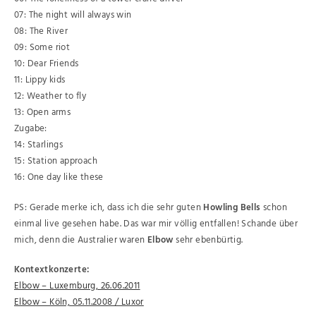
07: The night will always win
08: The River
09: Some riot
10: Dear Friends
11: Lippy kids
12: Weather to fly
13: Open arms
Zugabe:
14: Starlings
15: Station approach
16: One day like these
PS: Gerade merke ich, dass ich die sehr guten
Howling Bells
schon
einmal live gesehen habe. Das war mir völlig entfallen! Schande über
mich, denn die Australier waren
Elbow
sehr ebenbürtig.
Kontextkonzerte:
Elbow – Luxemburg, 26.06.2011
Elbow – Köln, 05.11.2008 / Luxor