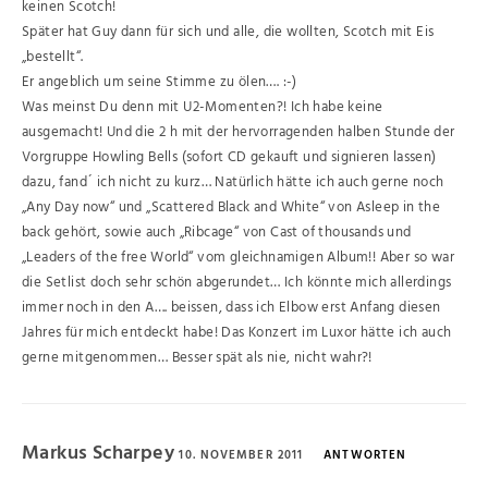
keinen Scotch!
Später hat Guy dann für sich und alle, die wollten, Scotch mit Eis
„bestellt“.
Er angeblich um seine Stimme zu ölen…. :-)
Was meinst Du denn mit U2-Momenten?! Ich habe keine
ausgemacht! Und die 2 h mit der hervorragenden halben Stunde der
Vorgruppe Howling Bells (sofort CD gekauft und signieren lassen)
dazu, fand´ ich nicht zu kurz… Natürlich hätte ich auch gerne noch
„Any Day now“ und „Scattered Black and White“ von Asleep in the
back gehört, sowie auch „Ribcage“ von Cast of thousands und
„Leaders of the free World“ vom gleichnamigen Album!! Aber so war
die Setlist doch sehr schön abgerundet… Ich könnte mich allerdings
immer noch in den A…. beissen, dass ich Elbow erst Anfang diesen
Jahres für mich entdeckt habe! Das Konzert im Luxor hätte ich auch
gerne mitgenommen… Besser spät als nie, nicht wahr?!
Markus Scharpey
10. NOVEMBER 2011
ANTWORTEN