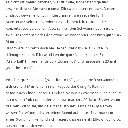
es nicht oft genug betonen, was für tolle, bodenständige und
ursympathische Menschen diese
Elbow
doch sein müssen. Diesen
Eindruck gewinne ich zumindest immer, wenn ich die fünf
Mancunians sehe. Da verbietet es sich förmlich, Haare in der
Konzertsuppe zu suchen. Also, schnell den Schwamm über ihre ein,
zwei
U2
Momente oder den etwas schwächeren Block nach guten 45
Minuten.
Beschwere ich mich doch viel lieber über das viel zu kurze, 2-
stündige Konzert.
Elbow
sollten die ganz Nacht spielen, 5x
„Mirrorball“ hintereinander, 3 x „Some riot“ und mindestens 20 mal
„Weather to fly“.
Vor dem großen Finale („Weather to fly“, „Open arms“) versammeln
sich die fünf Mannen um ihren Keyboarder
Craig Potter
, um
gemeinsam einen Scotch zu heben. So wie es wahrscheinlich auch im
heimischen Pub oder in der Kellerbar machen. ’20 Jahre
Elbow
, wenn
das kein Grund sei, um darauf anzustoßen‘ lässt uns
Guy Garvey
wissen. Sie würden das an jedem Abend auf dieser Tour machen:
einen Scotch trinken und sich freuen, dass es sie als
Elbow
noch gibt.
Das hätten sie sich verdient.