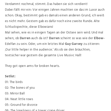
Verdammt nochmal, stimmt. Das haben sie sich verdient!
Dabei fällt mir ein: Vor einigen Jahren machten sie das im Luxor auch
schon. Okay, bestimmt gab es damals einen anderen Grund, ich weiß
es nicht mehr. Gestern gab es dafür noch eine zweite Runde. Alte
Schluckspechte, diese Elbowians!
Mal sehen, wie es in einigen Tagen an der Ostsee sein wird. Und mal
sehen, ob
Darren
auch da ist?
Darren
scheint so was wie der
Elbow
–
Edelfan zu sein. Oder, um ein letztes Mal
Guy Garvey
zu zitieren:
‚Our little helper in the audience.‘ Als ob sie den bräuchten,
textsicher war gestern die gesamte Live Musivc Hall!
They got open arms for broken hearts.
Setlist:
01: The birds
02: The bones of you
03: Mirror Ball
04: Neat little rows
05: Ground for divorce
06: The loneliness of a tower crane driver