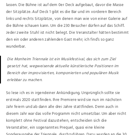
lassen. Die Bühne ist auf dem 0er Deck aufgebaut, davor die Masse
der Sitzplätze. Auf Deck 1 gibt es die Bar und im vorderen Bereich
links und rechts Sitzplätze, von denen man wie von einer Galerie auf
die Bühne schauen kann. Um die 230 Besucher dürfen auf das Schiff.
Jeder zweite Stuhl ist nicht belegt. Die Veranstalter hätten bestimmt
den ein oder anderen zahlenden Gast mehr; ich find’s so ganz
wunderbar.
Die Monheim Triennale ist ein Musikfestival, das sich zum Ziel
gesetzt hat, wegweisende aktuelle künstlerische Positionen im
Bereich der improvisierten, komponierten und populären Musik
erlebbar zu machen.
So lese ich es in irgendeiner Ankündigung. Ursprünglich sollte sie
erstmals 2020 stattfinden. Ihre Premiere wird sie nun im nächsten
Jahr feiern und ab dann alle drei Jahre stattfinden. Denn auch in
diesem Jahr war das volle Programm nicht umsetzbar. Um aber nicht
komplett ohne Festival dazustehen, entscheiden sich die
Veranstalter, ein sogenanntes Prequel, quasi eine kleine
Sonderausgabe der Triennale, durchzuführen. Dazu wurden an die 30