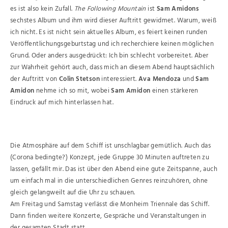
es ist also kein Zufall.
The Following Mountain
ist
Sam Amidons
sechstes Album und ihm wird dieser Auftritt gewidmet. Warum, weiß
ich nicht. Es ist nicht sein aktuelles Album, es feiert keinen runden
Veröffentlichungsgeburtstag und ich recherchiere keinen möglichen
Grund. Oder anders ausgedrückt: Ich bin schlecht vorbereitet. Aber
zur Wahrheit gehört auch, dass mich an diesem Abend hauptsächlich
der Auftritt von
Colin Stetson
interessiert.
Ava Mendoza
und
Sam
Amidon
nehme ich so mit, wobei
Sam Amidon
einen stärkeren
Eindruck auf mich hinterlassen hat.
Die Atmosphäre auf dem Schiff ist unschlagbar gemütlich. Auch das
(Corona bedingte?) Konzept, jede Gruppe 30 Minuten auftreten zu
lassen, gefällt mir. Das ist über den Abend eine gute Zeitspanne, auch
um einfach mal in die unterschiedlichen Genres reinzuhören, ohne
gleich gelangweilt auf die Uhr zu schauen.
Am Freitag und Samstag verlässt die Monheim Triennale das Schiff.
Dann finden weitere Konzerte, Gespräche und Veranstaltungen in
der gesamten Stadt statt.