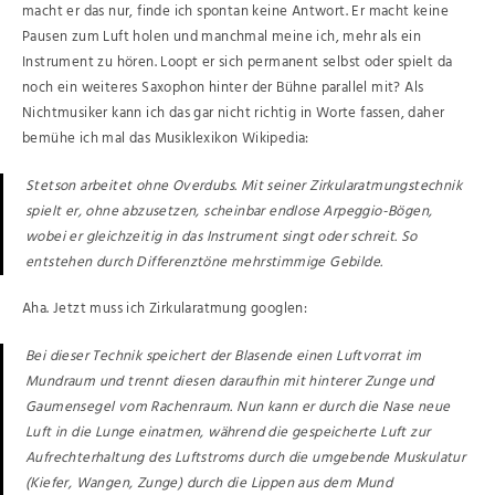
macht er das nur, finde ich spontan keine Antwort. Er macht keine
Pausen zum Luft holen und manchmal meine ich, mehr als ein
Instrument zu hören. Loopt er sich permanent selbst oder spielt da
noch ein weiteres Saxophon hinter der Bühne parallel mit? Als
Nichtmusiker kann ich das gar nicht richtig in Worte fassen, daher
bemühe ich mal das Musiklexikon Wikipedia:
Stetson arbeitet ohne Overdubs. Mit seiner Zirkularatmungstechnik
spielt er, ohne abzusetzen, scheinbar endlose Arpeggio-Bögen,
wobei er gleichzeitig in das Instrument singt oder schreit. So
entstehen durch Differenztöne mehrstimmige Gebilde.
Aha. Jetzt muss ich Zirkularatmung googlen:
Bei dieser Technik speichert der Blasende einen Luftvorrat im
Mundraum und trennt diesen daraufhin mit hinterer Zunge und
Gaumensegel vom Rachenraum. Nun kann er durch die Nase neue
Luft in die Lunge einatmen, während die gespeicherte Luft zur
Aufrechterhaltung des Luftstroms durch die umgebende Muskulatur
(Kiefer, Wangen, Zunge) durch die Lippen aus dem Mund