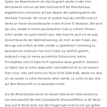
Später am Abend kommt mir das Gespräch wieder in den Sinn.
Mittlerweile sind wir auf dem Festivalschiff MS Rheinfantasie
angekommen und warten auf den Beginn des Spätprogramms der
Monheim Triennale. Wir sitzen im großen Saal des Schiffes und ich
denke an meine Konzertbesuche in den letzten 15 Monaten. Wie wird
das sein, wieder in einem ausverkauften Club zu stehen? Wird es
sofort wieder ein gutes Gefühl sein, oder brauche auch ich ein paar
Konzertbesuche der Akklimatisierung, um mich an den Trubel, das
Nervige und einfach an Alles wieder zu gewöhnen? Schwierig zu
beantworten. Einerseits hat mich Trubel nie wirklich gestört,
anderseits mag ich meine persönliche Distanzzone, meine
Privatsphäre und ich habe mich irgendwie daran gewöhnt, Abstand
zu haben. Das ist schon angenehm. Und während ich so auf meinem
Platz sitze, links und rechts ein freier Stuhl (Abstand!), denke ich, dass
ich nie wieder so schön Konzerte sehen werde. Ja, schön ist das. Und
auf dem Rheinschiff ist es besonders schön.
Die MS Rheinfantasie bietet an diesem Abend ein tolles Ambiente.
Das Festivalschiff der Köln-Düsseldorfer Rheinschifffahrt ist 85 Meter
lang und 14 Meter breit. Auf drei Etagen kann man es sich gut gehen