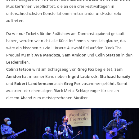
Musiker*innen verpflichtet, die an den drei Festivaltagen in
unterschiedlichsten Konstellationen miteinander und/oder solo
auftreten.
Da wir nur Tickets für die Spätshow am Donnerstagabend gekauft
haben, werden wir nicht alle Künstler*innen sehen. Ich glaube, das
wäre ein bisschen zu viel. Unsere Auswahl fiel auf den Block The
Prequel #2 mit
Ava Mendoza
,
Sam Amidon
und
Colin Stetson
in den
Leaderrollen.
Colin Stetson
wird am Schlagzeug von
Greg Fox
begleitet,
Sam
Amidon
hat in seiner Band neben
Ingrid Laubrock
,
Shahzad Ismaily
und
Robert Landfermann
auch
Greg Fox
zusammengeführt. Somit
avanciert der ehemaligen Black Metal Schlagzeuger für uns an
diesem Abend zum meistgesehenen Musiker.