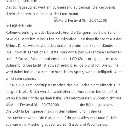
Battles präsentieren.
Das Schlagzeug ist weit am Bühnenrand aufgebaut, die Keyboards
direkt daneben. Die Band ist der Frontmann.
Bei
Björk
ist die
Rollenverteilung wieder klassisch. Hier die Sängerin, dort die Band,
bzw. die Begleitmusiker. Eine neunköpfige Bläserkapelle steht auf der
Bühne. Dazu zwei Keyboarder. Und mittendrin die kleine Isländerin.
Die Show ist sensationell. Hätte man von
Björk
was anderes erwarten
sollen? Grosse Fahnen und vier riesen-LCD Monitore gestalten das
Bühnenbild. Das Licht ist abwechselnd blau, gelb und rot. Die Bühne
wird dabei indirekt ausgeleuchtet, kaum Spots, wenig Helligkeit. Alles
wirkt sehr sphärisch.
Für alle DigiKamFotoknipser machte das die Sache nicht einfach. Gut
ausgelichtete Bilder werden wohl eher die Ausnahme bleiben. Und
wenn ich das richtig geshen habe, Pressefotografen wurden nicht vor
die Bühne gelassen.
Die Lichtfarben spiegeln sich in den Fahnen und in
Björks
Kostümkleid wider. Die Blaskapelle (übrigens allesamt Frauen) sieht
aus wie eine Mischung aus schweizer Garde und Wächter des