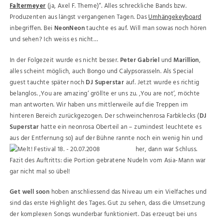
Faltermeyer
(ja, Axel F. Theme)“. Alles schreckliche Bands bzw.
Produzenten aus längst vergangenen Tagen. Das
Umhängekeyboard
inbegriffen. Bei
NeonNeon
tauchte es auf. Will man sowas noch hören
und sehen? Ich weiss es nicht…
In der Folgezeit wurde es nicht besser.
Peter Gabriel
und
Marillion
,
alles scheint möglich, auch Bongo und Calypsorasseln. Als Special
guest tauchte später noch
DJ Superstar
auf. Jetzt wurde es richtig
belanglos. ‚You are amazing‘ gröllte er uns zu. ‚You are not‘, möchte
man antworten. Wir haben uns mittlerweile auf die Treppen im
hinteren Bereich zurückgezogen. Der schweinchenrosa Farbklecks (
DJ
Superstar
hatte ein neonrosa Oberteil an – zumindest leuchtete es
aus der Entfernung so) auf der Bühne rannte noch ein wenig hin und
her, dann war Schluss.
Fazit des Auftritts: die Portion gebratene Nudeln vom Asia-Mann war
gar nicht mal so übel!
Get well soon
hoben anschliessend das Niveau um ein Vielfaches und
sind das erste Highlight des Tages. Gut zu sehen, dass die Umsetzung
der komplexen Songs wunderbar funktioniert. Das erzeugt bei uns