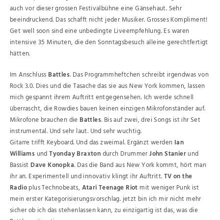
auch vor dieser grossen Festivalbühne eine Gänsehaut. Sehr
beeindruckend. Das schafft nicht jeder Musiker. Grosses Kompliment!
Get well soon sind eine unbedingte Liveempfehlung. Es waren
intensive 35 Minuten, die den Sonntagsbesuch alleine gerechtfertigt
hätten.
Im Anschluss
Battles
. Das Programmheftchen schreibt irgendwas von
Rock 3.0. Dies und die Tasache das sie aus New York kommen, lassen
mich gespannt ihrem Auftritt entgegensehen. Ich werde schnell
überrascht, die Rowdies bauen keinen einzigen Mikrofonständer auf.
Mikrofone brauchen die
Battles
. Bis auf zwei, drei Songs ist ihr Set
instrumental. Und sehr laut. Und sehr wuchtig.
Gitarre trifft Keyboard. Und das zweimal. Ergänzt werden
Ian
Williams
und
Tyonday Braxton
durch Drummer
John Stanier
und
Bassist
Dave Konopka
. Das die Band aus New York kommt, hört man
ihr an. Experimentell und innovativ klingt ihr Auftritt.
TV on the
Radio
plus Technobeats,
Atari Teenage Riot
mit weniger Punk ist
mein erster Kategorisierungsvorschlag. jetzt bin ich mir nicht mehr
sicher ob ich das stehenlassen kann, zu einzigartig ist das, was die