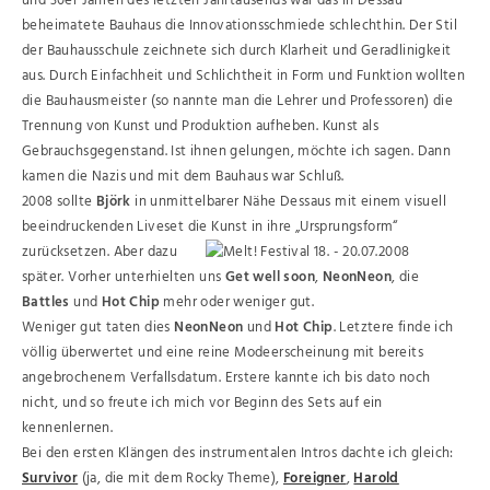
und 30er Jahren des letzten Jahrtausends war das in Dessau
beheimatete Bauhaus die Innovationsschmiede schlechthin. Der Stil
der Bauhausschule zeichnete sich durch Klarheit und Geradlinigkeit
aus. Durch Einfachheit und Schlichtheit in Form und Funktion wollten
die Bauhausmeister (so nannte man die Lehrer und Professoren) die
Trennung von Kunst und Produktion aufheben. Kunst als
Gebrauchsgegenstand. Ist ihnen gelungen, möchte ich sagen. Dann
kamen die Nazis und mit dem Bauhaus war Schluß.
2008 sollte
Björk
in unmittelbarer Nähe Dessaus mit einem visuell
beeindruckenden Liveset die Kunst in ihre „Ursprungsform“
zurücksetzen.
Aber dazu
später. Vorher unterhielten uns
Get well soon
,
NeonNeon
, die
Battles
und
Hot Chip
mehr oder weniger gut.
Weniger gut taten dies
NeonNeon
und
Hot Chip
. Letztere finde ich
völlig überwertet und eine reine Modeerscheinung mit bereits
angebrochenem Verfallsdatum. Erstere kannte ich bis dato noch
nicht, und so freute ich mich vor Beginn des Sets auf ein
kennenlernen.
Bei den ersten Klängen des instrumentalen Intros dachte ich gleich:
Survivor
(ja, die mit dem Rocky Theme),
Foreigner
,
Harold