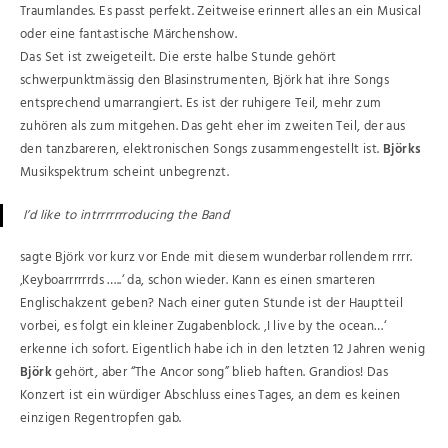
Traumlandes. Es passt perfekt. Zeitweise erinnert alles an ein Musical
oder eine fantastische Märchenshow.
Das Set ist zweigeteilt. Die erste halbe Stunde gehört
schwerpunktmässig den Blasinstrumenten, Björk hat ihre Songs
entsprechend umarrangiert. Es ist der ruhigere Teil, mehr zum
zuhören als zum mitgehen. Das geht eher im zweiten Teil, der aus
den tanzbareren, elektronischen Songs zusammengestellt ist.
Björks
Musikspektrum scheint unbegrenzt.
I’d like to intrrrrrrroducing the Band
sagte Björk vor kurz vor Ende mit diesem wunderbar rollendem rrrr.
‚Keyboarrrrrrds …..‘ da, schon wieder. Kann es einen smarteren
Englischakzent geben? Nach einer guten Stunde ist der Hauptteil
vorbei, es folgt ein kleiner Zugabenblock. ‚I live by the ocean…‘
erkenne ich sofort. Eigentlich habe ich in den letzten 12 Jahren wenig
Björk
gehört, aber “The Ancor song” blieb haften. Grandios! Das
Konzert ist ein würdiger Abschluss eines Tages, an dem es keinen
einzigen Regentropfen gab.