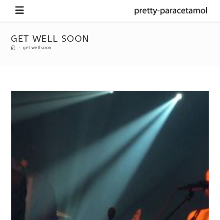
GET WELL SOON
-
get well soon