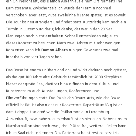
ein Onlinekonzert, das
Damon Albarn
aus einem Ort Namens The
Barn streamte. Zwischenzeitlich wurde der Termin nochmal
verschoben, aber jetzt, gute zweieinhalb Jahre später, ist es soweit.
Die Tour ist neu arrangiert und findet statt. Kurzfristig kam noch ein
Termin in Luxemburg dazu; ich denke, der war in den 2019er
Planungen noch nicht enthalten. Schnell entschieden wir, auch
dieses Konzert zu besuchen. Nach zwei Jahren mit sehr wenigen
Konzerten kann ich
Damon Albarn
ruhigen Gewissens zweimal
innerhalb von vier Tagen sehen.
Das Bozar ist enorm unübersichtlich und wirkt dadurch noch grösser,
als das gut 100 Jahre alte Gebäude tatsächlich ist. 2000 Sitzplätze
bietet der große Saal, darüber hinaus finden in dem Kultur- und
Kunstzentrum auch Ausstellungen, Konferenzen und
Filmvorführungen statt. Das Palais des Beaux-Arts, wie das Bozar
offiziell heißt, ist also nicht nur Konzertort. Kapazitätsmäßig ist es
damit doppelt so groß wie die Philharmonie in Luxemburg.
Ausverkauft, bzw. nahezu ausverkauft ist es hier auch. Neben uns im
Nachbarbalkon sind noch zwei, drei Plätze frei, weitere Lücken kann
ich im Saal nicht erkennen. Das Parterre scheint restlos besetzt.