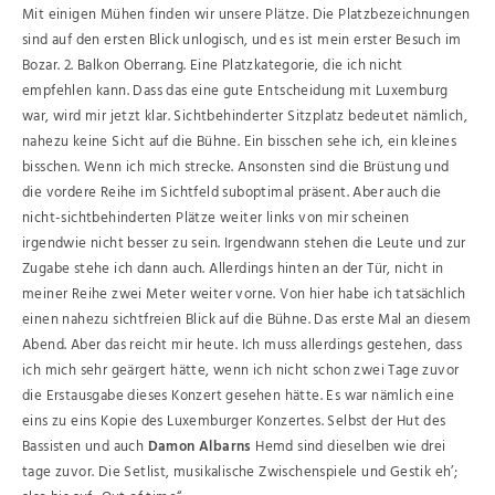
Mit einigen Mühen finden wir unsere Plätze. Die Platzbezeichnungen
sind auf den ersten Blick unlogisch, und es ist mein erster Besuch im
Bozar. 2. Balkon Oberrang. Eine Platzkategorie, die ich nicht
empfehlen kann. Dass das eine gute Entscheidung mit Luxemburg
war, wird mir jetzt klar. Sichtbehinderter Sitzplatz bedeutet nämlich,
nahezu keine Sicht auf die Bühne. Ein bisschen sehe ich, ein kleines
bisschen. Wenn ich mich strecke. Ansonsten sind die Brüstung und
die vordere Reihe im Sichtfeld suboptimal präsent. Aber auch die
nicht-sichtbehinderten Plätze weiter links von mir scheinen
irgendwie nicht besser zu sein. Irgendwann stehen die Leute und zur
Zugabe stehe ich dann auch. Allerdings hinten an der Tür, nicht in
meiner Reihe zwei Meter weiter vorne. Von hier habe ich tatsächlich
einen nahezu sichtfreien Blick auf die Bühne. Das erste Mal an diesem
Abend. Aber das reicht mir heute. Ich muss allerdings gestehen, dass
ich mich sehr geärgert hätte, wenn ich nicht schon zwei Tage zuvor
die Erstausgabe dieses Konzert gesehen hätte. Es war nämlich eine
eins zu eins Kopie des Luxemburger Konzertes. Selbst der Hut des
Bassisten und auch
Damon Albarns
Hemd sind dieselben wie drei
tage zuvor. Die Setlist, musikalische Zwischenspiele und Gestik eh’;