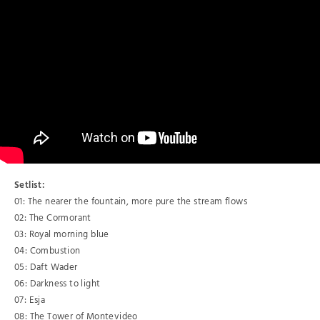
Setlist:
01: The nearer the fountain, more pure the stream flows
02: The Cormorant
03: Royal morning blue
04: Combustion
05: Daft Wader
06: Darkness to light
07: Esja
08: The Tower of Montevideo