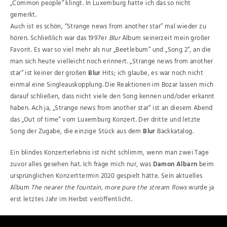
„Common people“ klingt. In Luxemburg hatte ich das so nicht
gemerkt.
Auch ist es schön, “Strange news from another star” mal wieder zu
hören. Schließlich war das 1997er
Blur
Album seinerzeit mein großer
Favorit. Es war so viel mehr als nur „Beetlebum“ und „Song 2“, an die
man sich heute vielleicht noch erinnert. „Strange news from another
star“ ist keiner der großen
Blur
Hits; ich glaube, es war noch nicht
einmal eine Singleauskopplung. Die Reaktionen im Bozar lassen mich
darauf schließen, dass nicht viele den Song kennen und/oder erkannt
haben. Ach ja, „Strange news from another star“ ist an diesem Abend
das „Out of time“ vom Luxemburg Konzert. Der dritte und letzte
Song der Zugabe, die einzige Stück aus dem
Blur
Backkatalog.
Ein blindes Konzerterlebnis ist nicht schlimm, wenn man zwei Tage
zuvor alles gesehen hat. Ich frage mich nur, was
Damon Albarn
beim
ursprünglichen Konzerttermin 2020 gespielt hätte. Sein aktuelles
Album
The nearer the fountain, more pure the stream flows
wurde ja
erst letztes Jahr im Herbst veröffentlicht.