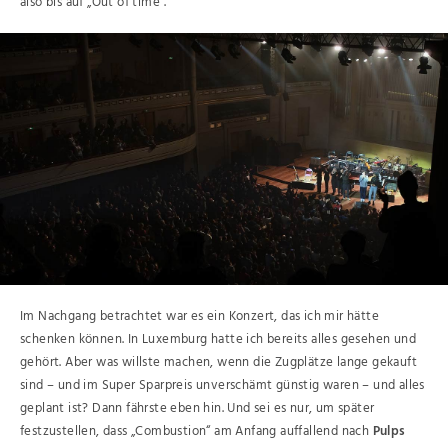
also bis auf „Out of time“.
Im Nachgang betrachtet war es ein Konzert, das ich mir hätte
schenken können. In Luxemburg hatte ich bereits alles gesehen und
gehört. Aber was willste machen, wenn die Zugplätze lange gekauft
sind – und im Super Sparpreis unverschämt günstig waren – und alles
geplant ist? Dann fährste eben hin. Und sei es nur, um später
festzustellen, dass „Combustion“ am Anfang auffallend nach
Pulps