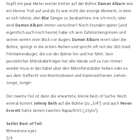
hüpft ein paar Meter weiter hinten auf der Bühne
Damon Albarn
wie
ein kleiner Troll auf und ab. Es war nicht der einzige Moment, in dem
es sich lohnte, den
Blur
Sänger zu beobachten. Irre ich mich, oder
wird
Damon Albarn
immer verrückter? Noch Stunden später (und
eigentlich auch noch heute) habe ich sein Zahnlückengrinsen und
seinen wirren irren Blick vor Augen.
Damon Albarn
rennt über die
Bühne, springt in die ersten Reihen und spricht oft mit der 360 Grad
Filmkamerakugel, die vor der Bühne hin und her fährt. Sein
persönlicher Mikrokabelträger hat alle Hände voll zu tun. Immer
wieder muss er das Kabel über den Mikrofonständer heben oder es
aus dem Geflecht von Monitorboxen und Kameraschienen ziehen.
Junge, Junge!
Der zweite Teil ist dann die erwartete, kleine best-of Sache. Noch
einmal kommt
Jehnny Beth
auf die Bühne (zu „5/4“) und auch
Peven
Everett
hatte seinen zweiten Rapauftritt („Stylo“).
Setlist Best-of Teil:
Rhinestone eyes
5/4