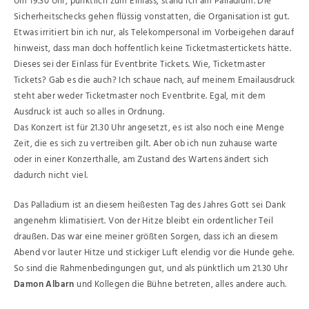
Um 19.30 Uhr, pünktlich zum Einlass, stand ich am Palladium. Die
Sicherheitschecks gehen flüssig vonstatten, die Organisation ist gut.
Etwas irritiert bin ich nur, als Telekompersonal im Vorbeigehen darauf
hinweist, dass man doch hoffentlich keine Ticketmastertickets hätte.
Dieses sei der Einlass für Eventbrite Tickets. Wie, Ticketmaster
Tickets? Gab es die auch? Ich schaue nach, auf meinem Emailausdruck
steht aber weder Ticketmaster noch Eventbrite. Egal, mit dem
Ausdruck ist auch so alles in Ordnung.
Das Konzert ist für 21.30 Uhr angesetzt, es ist also noch eine Menge
Zeit, die es sich zu vertreiben gilt. Aber ob ich nun zuhause warte
oder in einer Konzerthalle, am Zustand des Wartens ändert sich
dadurch nicht viel.
Das Palladium ist an diesem heißesten Tag des Jahres Gott sei Dank
angenehm klimatisiert. Von der Hitze bleibt ein ordentlicher Teil
draußen. Das war eine meiner größten Sorgen, dass ich an diesem
Abend vor lauter Hitze und stickiger Luft elendig vor die Hunde gehe.
So sind die Rahmenbedingungen gut, und als pünktlich um 21.30 Uhr
Damon Albarn
und Kollegen die Bühne betreten, alles andere auch.