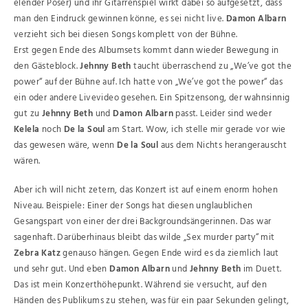
elender Poser) und ihr Gitarrenspiel wirkt dabei so aufgesetzt, dass
man den Eindruck gewinnen könne, es sei nicht live.
Damon Albarn
verzieht sich bei diesen Songs komplett von der Bühne.
Erst gegen Ende des Albumsets kommt dann wieder Bewegung in
den Gästeblock.
Jehnny Beth
taucht überraschend zu „We’ve got the
power“ auf der Bühne auf. Ich hatte von „We’ve got the power“ das
ein oder andere Livevideo gesehen. Ein Spitzensong, der wahnsinnig
gut zu
Jehnny Beth
und
Damon
Albarn
passt. Leider sind weder
Kelela
noch
De la Soul
am Start. Wow, ich stelle mir gerade vor wie
das gewesen wäre, wenn
De la Soul
aus dem Nichts herangerauscht
wären.
Aber ich will nicht zetern, das Konzert ist auf einem enorm hohen
Niveau. Beispiele: Einer der Songs hat diesen unglaublichen
Gesangspart von einer der drei Backgroundsängerinnen. Das war
sagenhaft. Darüberhinaus bleibt das wilde „Sex murder party“ mit
Zebra Katz
genauso hängen. Gegen Ende wird es da ziemlich laut
und sehr gut. Und eben
Damon Albarn
und
Jehnny Beth
im Duett.
Das ist mein Konzerthöhepunkt. Während sie versucht, auf den
Händen des Publikums zu stehen, was für ein paar Sekunden gelingt,