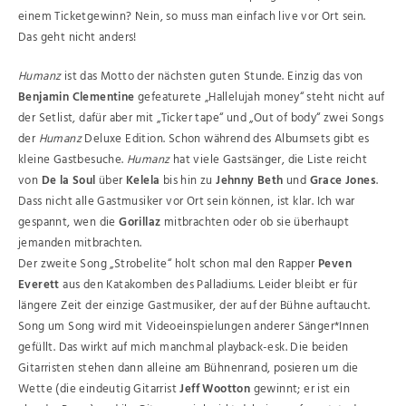
einem Ticketgewinn? Nein, so muss man einfach live vor Ort sein.
Das geht nicht anders!
Humanz
ist das Motto der nächsten guten Stunde. Einzig das von
Benjamin Clementine
gefeaturete „Hallelujah money“ steht nicht auf
der Setlist, dafür aber mit „Ticker tape“ und „Out of body“ zwei Songs
der
Humanz
Deluxe Edition. Schon während des Albumsets gibt es
kleine Gastbesuche.
Humanz
hat viele Gastsänger, die Liste reicht
von
De la Soul
über
Kelela
bis hin zu
Jehnny Beth
und
Grace Jones
.
Dass nicht alle Gastmusiker vor Ort sein können, ist klar. Ich war
gespannt, wen die
Gorillaz
mitbrachten oder ob sie überhaupt
jemanden mitbrachten.
Der zweite Song „Strobelite“ holt schon mal den Rapper
Peven
Everett
aus den Katakomben des Palladiums. Leider bleibt er für
längere Zeit der einzige Gastmusiker, der auf der Bühne auftaucht.
Song um Song wird mit Videoeinspielungen anderer Sänger*Innen
gefüllt. Das wirkt auf mich manchmal playback-esk. Die beiden
Gitarristen stehen dann alleine am Bühnenrand, posieren um die
Wette (die eindeutig Gitarrist
Jeff Wootton
gewinnt; er ist ein