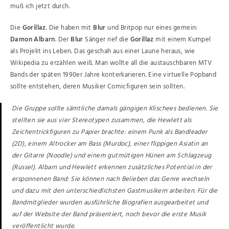
muß ich jetzt durch.
Die
Gorillaz
. Die haben mit
Blur
und Britpop nur eines gemein:
Damon Albarn
. Der
Blur
Sänger rief die
Gorillaz
mit einem Kumpel
als Projekt ins Leben. Das geschah aus einer Laune heraus, wie
Wikipedia zu erzählen weiß. Man wollte all die austauschbaren MTV
Bands der späten 1990er Jahre konterkarieren. Eine virtuelle Popband
sollte entstehen, deren Musiker Comicfiguren sein sollten.
Die Gruppe sollte sämtliche damals gängigen Klischees bedienen. Sie
stellten sie aus vier Stereotypen zusammen, die Hewlett als
Zeichentrickfiguren zu Papier brachte: einem Punk als Bandleader
(2D), einem Altrocker am Bass (Murdoc), einer flippigen Asiatin an
der Gitarre (Noodle) und einem gutmütigen Hünen am Schlagzeug
(Russel). Albarn und Hewlett erkennen zusätzliches Potential in der
ersponnenen Band: Sie können nach Belieben das Genre wechseln
und dazu mit den unterschiedlichsten Gastmusikern arbeiten. Für die
Bandmitglieder wurden ausführliche Biografien ausgearbeitet und
auf der Website der Band präsentiert, noch bevor die erste Musik
veröffentlicht wurde.