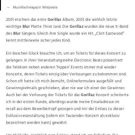
Musikfachmagazin Wikipedia
2001 erschien das erste
Gorillaz
Album, 2003 die wirklich letzte
wichtige
Blur
Platte
Think tank
. Die
Gorillaz
wurden die neue It-Band
des
Blur
Sängers. Gleich ihre Single wurde ein Hit. „Clint Eastwood“
kennt mittlerweile sicher jedes Kind.
Ein bisschen Glück brauchte ich, um an Tickets für dieses Konzert zu
gelangen. In ihrer Veranstaltungsreihe Electronic Beats präsentiert
die Telekom neben anderen ‘hippen‘ Events immer mal wieder
Konzerte, deren Tickets einzig über Verlosungen zu bekommen sind.
Schon oft hatte ich mich bemüht, Onlineformulare ausgefüllt und
Gewinnspielmails geschrieben, aber nie war ich einer der Gewinner.
Auch bei der Verlosung der Tickets für das
Gorillaz
Konzert scheiterte
ich in der ersten Runde, allerdings wurde meine Emailadresse im
recall aus dem Bewerbertopf gezogen und mir der Einlass zu dieser
Exklusivveranstaltung (sofern ein Tausender-Konzert als exklusiv
bezeichnet werden kann) gewährt.