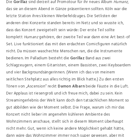
Die
Gorillaz
sind derzeit auf Promotour für ihr neues Album
Humanz
,
das sie an diesem Abend in Gänze präsentieren sollten. Köln war die
letzte Station ihres kleinen Werbefeldzuges. Die Setlisten der
anderen drei Konzerte standen bereits im Netz und so wusste ich,
dass das Konzert zweigeteilt sein würde: Der erste Teil sollte
komplett
Humanz
gehören, der zweite Teil war dann eine Art best-of
Set. Live funktioniert das mit den erdachten Comicfiguren natürlich
nicht. Da müssen waschechte Menschen ran, die die Instrumente
bedienen. Im Palladium besteht die
Gorillaz
Band aus zwei
Schlagzeugern, einem Gitarristen, einem Bassisten, zwei Keyboardern
und vier Backgroundsängerinnen. (Wenn ich das von meinem
seitlichen Stehplatz aus alles richtig im Blick hatte.) Zu den ersten
Tönen von „Ascension“ reckt
Damon Albarn
beide Fäuste in die Luft.
Der Applaus ist riesengroß und ich freue mich, dabei zu sein. Kein
Streamingerlebnis der Welt kann doch den tatsächlichen Moment so
gut abbilden wie der Moment selbst. Die Frage, warum ich mir das
Konzert nicht lieber im angenehm kühleren Ambiente des
Wohnzimmers anschaue, stellt sich in diesem Moment überhaupt
nicht mehr. Gut, wenn ich keine andere Möglichkeit gehabt hätte,
dann wäre das Wohnzimmer immer noch super gewesen, aber mit