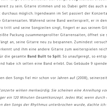
ereit zu sein. Gitarre stimmen und so. Dabei geht das auch a
st durchaus möglich. Irgendwann im Set passiert der Konzert
e Gitarrensaiten. Während seine Band weiterspielt, er in d
tritt und seine Songzeilen singt, fingert er aus seinem Git
ißte Packung zusammengerollter Gitarrensaiten, öffnet sie s
ängt an, seine Gitarre neu zu bespannen. Zumindest versucht
rkennt und ihm eine andere Gitarre zum weiterspielen reich
 für die gesamte
Band Built to Spill
. So unaufgeregt, so entsp
nd habe ich selten eine Band erlebt. Das Gebäude 9 spende
n den Songs fiel mir schon vor Jahren auf (2008), seinerzeit
l Konzerte wirken merkwürdig. Sie scheinen eine Anreihung vo
ger ein 120 Minuten Gesamtkonzept. Jedes Mal, wenn durch 
n den Songs der Rhythmus unterbrochen wurde, dachte ich: 