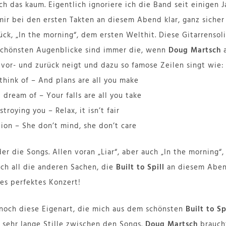
h das kaum. Eigentlich ignoriere ich die Band seit einigen 
 mir bei den ersten Takten an diesem Abend klar, ganz siche
ck, „In the morning“, dem ersten Welthit. Diese Gitarrensoli
 schönsten Augenblicke sind immer die, wenn
Doug Martsch
a
 vor- und zurück neigt und dazu so famose Zeilen singt wie:
think of – And plans are all you make
 dream of – Your falls are all you take
troying you – Relax, it isn’t fair
ion – She don’t mind, she don’t care
r die Songs. Allen voran „Liar“, aber auch „In the morning“, 
ich all die anderen Sachen, die
Built to Spill
an diesem Abend
nes perfektes Konzert!
 noch diese Eigenart, die mich aus dem schönsten
Built to Sp
r sehr lange Stille zwischen den Songs.
Doug Martsch
braucht