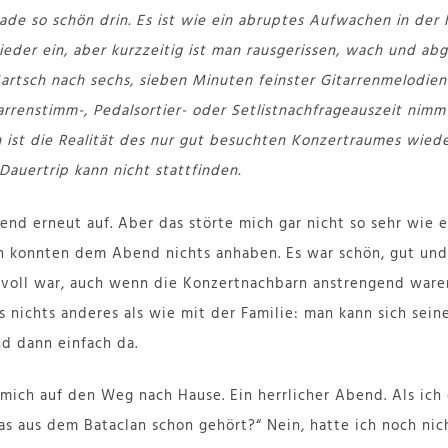
ade so schön drin. Es ist wie ein abruptes Aufwachen in der
ieder ein, aber kurzzeitig ist man rausgerissen, wach und abg
tsch nach sechs, sieben Minuten feinster Gitarrenmelodien
rrenstimm-, Pedalsortier- oder Setlistnachfrageauszeit nimmt
 ist die Realität des nur gut besuchten Konzertraumes wied
- Dauertrip kann nicht stattfinden.
end erneut auf. Aber das störte mich gar nicht so sehr wie e
en konnten dem Abend nichts anhaben. Es war schön, gut und
oll war, auch wenn die Konzertnachbarn anstrengend waren.
s nichts anderes als wie mit der Familie: man kann sich sei
nd dann einfach da.
mich auf den Weg nach Hause. Ein herrlicher Abend. Als ich
as aus dem Bataclan schon gehört?“ Nein, hatte ich noch nich