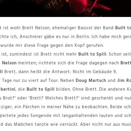
t ist wohl Brett Nelson, ehemaliger Bassist der Band
Built t
te ich, Anschreier gäbe es nur in Berlin. Ich habe mich geir
 wurde mir diese Frage gegen den Kopf gerufen.
 ist, zumindest ist Brett nicht mehr
Built to Spill
. Schon sei
t Nelson
meinten; richtete sich die Frage dagegen nach
Bret
ll
Brett, dann heißt die Antwort: Nicht im Gebäude 9.
 Tage nur zu viert auf Tour. Neben
Doug Martsch
und
Jim R
lbertini
, die
Built to Spill
bilden. Ohne Brett. Die anderen Ka
s Brot?‘ oder ‘Brett? Welches Brett?‘ sind geschenkt und nur 
itziger, ein Pärchen in meiner Nähe zu beobachten. Beide sc
gleitete jedes Songende mit langanhaltenden lauten und sch
nd das Mädchen tanzte wie verrückt. Aber nicht nur aus musi