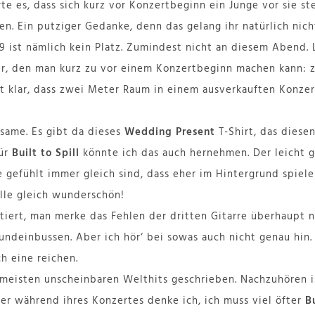
rte es, dass sich kurz vor Konzertbeginn ein Junge vor sie ste
en. Ein putziger Gedanke, denn das gelang ihr natürlich nich
 ist nämlich kein Platz. Zumindest nicht an diesem Abend. 
r, den man kurz zu vor einem Konzertbeginn machen kann: z
st klar, dass zwei Meter Raum in einem ausverkauften Konzert
 same. Es gibt da dieses
Wedding Present
T-Shirt, das diesen
Für
Built to Spill
könnte ich das auch hernehmen. Der leicht 
e gefühlt immer gleich sind, dass eher im Hintergrund spiel
lle gleich wunderschön!
tiert, man merke das Fehlen der dritten Gitarre überhaupt n
undeinbussen. Aber ich hör‘ bei sowas auch nicht genau hin
ch eine reichen.
meisten unscheinbaren Welthits geschrieben. Nachzuhören is
er während ihres Konzertes denke ich, ich muss viel öfter
Bu