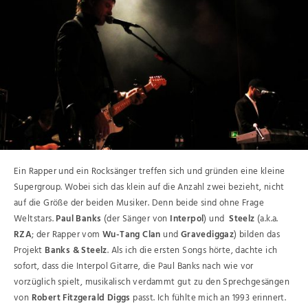
Ein Rapper und ein Rocksänger treffen sich und gründen eine kleine
Supergroup. Wobei sich das klein auf die Anzahl zwei bezieht, nicht
auf die Größe der beiden Musiker. Denn beide sind ohne Frage
Weltstars.
Paul Banks
(der Sänger von
Interpol
) und
Steelz
(a.k.a.
RZA
; der Rapper vom
Wu-Tang Clan
und
Gravediggaz
) bilden das
Projekt
Banks & Steelz
. Als ich die ersten Songs hörte, dachte ich
sofort, dass die Interpol Gitarre, die Paul Banks nach wie vor
vorzüglich spielt, musikalisch verdammt gut zu den Sprechgesängen
von
Robert Fitzgerald Diggs
passt. Ich fühlte mich an 1993 erinnert.