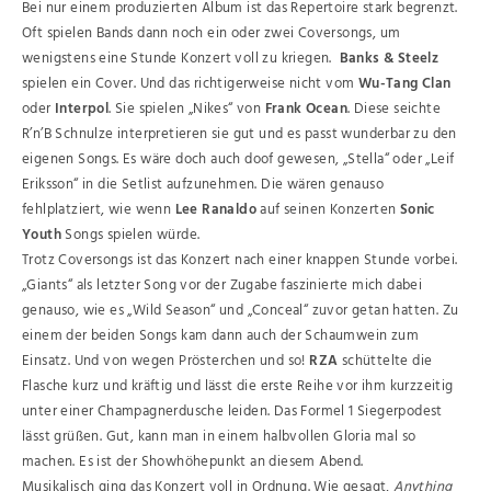
Bei nur einem produzierten Album ist das Repertoire stark begrenzt.
Oft spielen Bands dann noch ein oder zwei Coversongs, um
wenigstens eine Stunde Konzert voll zu kriegen.
Banks & Steelz
spielen ein Cover. Und das richtigerweise nicht vom
Wu-Tang Clan
oder
Interpol
. Sie spielen „Nikes“ von
Frank Ocean
. Diese seichte
R’n’B Schnulze interpretieren sie gut und es passt wunderbar zu den
eigenen Songs. Es wäre doch auch doof gewesen, „Stella“ oder „Leif
Eriksson“ in die Setlist aufzunehmen. Die wären genauso
fehlplatziert, wie wenn
Lee Ranaldo
auf seinen Konzerten
Sonic
Youth
Songs spielen würde.
Trotz Coversongs ist das Konzert nach einer knappen Stunde vorbei.
„Giants“ als letzter Song vor der Zugabe faszinierte mich dabei
genauso, wie es „Wild Season“ und „Conceal“ zuvor getan hatten. Zu
einem der beiden Songs kam dann auch der Schaumwein zum
Einsatz. Und von wegen Prösterchen und so!
RZA
schüttelte die
Flasche kurz und kräftig und lässt die erste Reihe vor ihm kurzzeitig
unter einer Champagnerdusche leiden. Das Formel 1 Siegerpodest
lässt grüßen. Gut, kann man in einem halbvollen Gloria mal so
machen. Es ist der Showhöhepunkt an diesem Abend.
Musikalisch ging das Konzert voll in Ordnung. Wie gesagt,
Anything