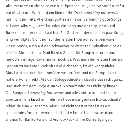
Albumstreams nicht so bewusst aufgefallen ist. „One by one“ ist dafür
ein Muster mit Wert und ein kleiner Hit. Doch
Anything but words
hat nicht nur Hits. Allerdings gibt es ein, zwei verdammt gute Songs
auf dem Album. „Giant“ ist solch ein Song und er zeigt, dass
Paul
Banks
es immer noch drauf hat. Ein Gedanke, der mich ein paar Songs
lang verfolgte: Nicht nur auf den ersten
Interpol
Scheiben waren
klasse Songs, auch auf den schwächer bewerteten Soloalben gibt es
schöne Momente. Ja,
Paul Banks
Gespür für Songstrukturen und -
melodien ist irgendwie immer noch da. Was nach den ersten
Interpol
Sachen zu weiteren Welthits vielleicht fehlt, ist ein kongenialer
Musikpartner, der diese Ansätze weiterführt und die Songs damit in
höhere Höhen hebt. Mit den Sologeschichten klappte das nicht ganz,
und auch mit dem Projekt
Banks & Steelz
wird das nicht gelingen.
Die Songs auf
Anything but words
sind allesamt solide und schön,
aber zu einem bisschen mehr fehlt eben das gewisse Etwas. „Giants“
bildet da eine Ausnahme. Aber und nichtsdestotrotz ist es ein
spannendes Projekt, wenn nicht für die breite Indiemasse, dann
allemal für
Banks
-Fans und Hiphop/Rock affine Konzertgänger.