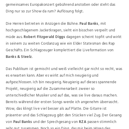
gemeinsames Europakonzert gebührend anstoßen oder steht das
Ding nur so zur Show da rum? Auflösung folgt.
Die Herren betreten in Anzügen die Bühne.
Paul Banks
, mit
hochgeschlagenem Jacketkragen, sieht ein bisschen verpeilt und
müde aus.
Robert Fitzgerald Diggs
dagegen scheint topfit und wirkt
in seinem zu weiten Cordanzug wie ein Elder Statesman des Rap
Geschäfts. Ein Schlagzeuger komplettiert die Liveformation von
Banks & Steelz
.
Das Publikum ist gemischt und weiß vielleicht gar nicht so recht, was
es erwarten kann. Aber es wirkt auf mich neugierig und
aufgeschlossen. Ich bin neugierig. Neugierig auf dieses spannende
Projekt, neugierig auf die Zusammenarbeit zweier so
unterschiedlicher Musiker und auf das, was sie live daraus machen.
Bereits während der ersten Songs werde ich angenehm überrascht.
Wow, das klingt live viel besser als auf Platte. Die Gitarre ist
präsenter und das Schlagzeug gibt den Stücken viel Zug. Der Gesang
von
Paul Banks
und der Sprechgesang von
RZA
passen stimmlich
sehr gut zusammen. Noch so ein Ding, das mir beim Hören des