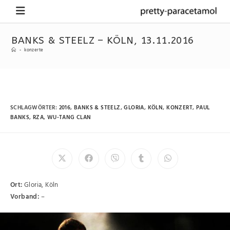
BANKS & STEELZ – KÖLN, 13.11.2016
-
konzerte
SCHLAGWÖRTER
:
2016
,
BANKS & STEELZ
,
GLORIA
,
KÖLN
,
KONZERT
,
PAUL
BANKS
,
RZA
,
WU-TANG CLAN
Ort:
Gloria, Köln
Vorband:
–