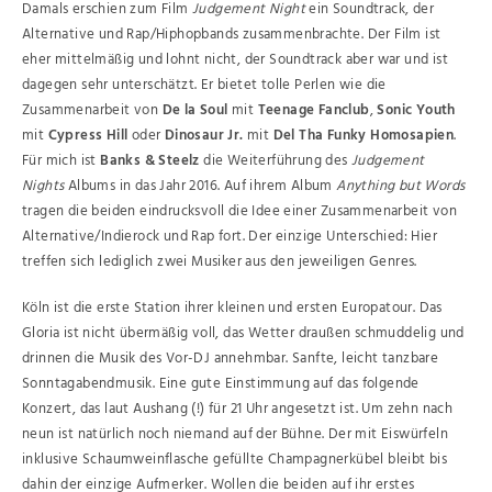
Damals erschien zum Film
Judgement Night
ein Soundtrack, der
Alternative und Rap/Hiphopbands zusammenbrachte. Der Film ist
eher mittelmäßig und lohnt nicht, der Soundtrack aber war und ist
dagegen sehr unterschätzt. Er bietet tolle Perlen wie die
Zusammenarbeit von
De la Soul
mit
Teenage Fanclub
,
Sonic Youth
mit
Cypress Hill
oder
Dinosaur Jr.
mit
Del Tha Funky Homosapien
.
Für mich ist
Banks & Steelz
die Weiterführung des
Judgement
Nights
Albums in das Jahr 2016. Auf ihrem Album
Anything but Words
tragen die beiden eindrucksvoll die Idee einer Zusammenarbeit von
Alternative/Indierock und Rap fort. Der einzige Unterschied: Hier
treffen sich lediglich zwei Musiker aus den jeweiligen Genres.
Köln ist die erste Station ihrer kleinen und ersten Europatour. Das
Gloria ist nicht übermäßig voll, das Wetter draußen schmuddelig und
drinnen die Musik des Vor-DJ annehmbar. Sanfte, leicht tanzbare
Sonntagabendmusik. Eine gute Einstimmung auf das folgende
Konzert, das laut Aushang (!) für 21 Uhr angesetzt ist. Um zehn nach
neun ist natürlich noch niemand auf der Bühne. Der mit Eiswürfeln
inklusive Schaumweinflasche gefüllte Champagnerkübel bleibt bis
dahin der einzige Aufmerker. Wollen die beiden auf ihr erstes