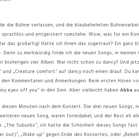
e die Bühne verlassen, und die blaubehelmten Bühnenarbei
ht sprachlos und entgeistert rumstehe. Wow, was für ein Ko
ar das großartig! Hätte ich ihnen das zugetraut? Ein ganz kla
. Denn zu merkwürdig finde ich die neuen Songs, in meinen
rer bisherigen vier Alben. War nicht schon zu dancy? Und je
“ und „Creature comfort“ auf dancy noch einen drauf. Du k
l in den Kommentaren und Anmerkungen. Beim ersten Hören v
 my eyes off you“ in den Sinn. Aber vielleicht haben
Abba
au
 in diesen Minuten nach dem Konzert. Die drei neuen Songs, 
 weiteren neuen Song, waren formidabel, und der Rest eh alle
 „The Suburbs“, ich hatte die Schönheit dieses Songs fast
 out)“, „Wake up“ gegen Ende des Konzertes, oder „Rebellio