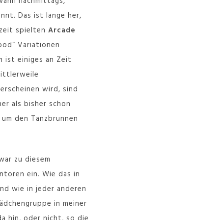
wann nachmittags,
nt. Das ist lange her,
zeit spielten
Arcade
ood“ Variationen
 ist einiges an Zeit
ittlerweile
 erscheinen wird, sind
er als bisher schon
t, um den Tanzbrunnen
 war zu diesem
ntoren ein. Wie das in
nd wie in jeder anderen
 Mädchengruppe in meiner
a hin, oder nicht, so die