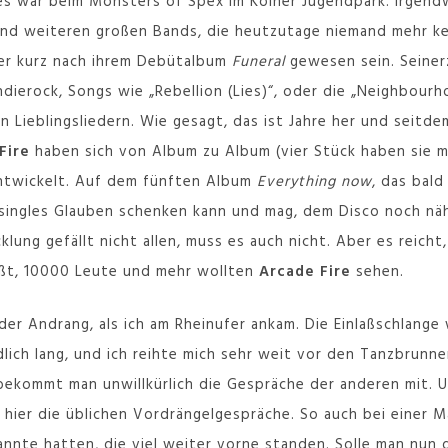
es war beim Monsters of Spex im Kölner Jugendpark. Irgend
nd weiteren großen Bands, die heutzutage niemand mehr ken
der kurz nach ihrem Debütalbum
Funeral
gewesen sein. Seiner
dierock, Songs wie „Rebellion (Lies)“, oder die „Neighbourh
 Lieblingsliedern. Wie gesagt, das ist Jahre her und seitdem
Fire
haben sich von Album zu Album (vier Stück haben sie m
entwickelt. Auf dem fünften Album
Everything now
, das bald
singles Glauben schenken kann und mag, dem Disco noch näh
lung gefällt nicht allen, muss es auch nicht. Aber es reich
ißt, 10000 Leute und mehr wollten
Arcade Fire
sehen.
er Andrang, als ich am Rheinufer ankam. Die Einlaßschlange
lich lang, und ich reihte mich sehr weit vor den Tanzbrunne
bekommt man unwillkürlich die Gespräche der anderen mit. U
h hier die üblichen Vordrängelgespräche. So auch bei einer
nnte hatten, die viel weiter vorne standen. Solle man nun d