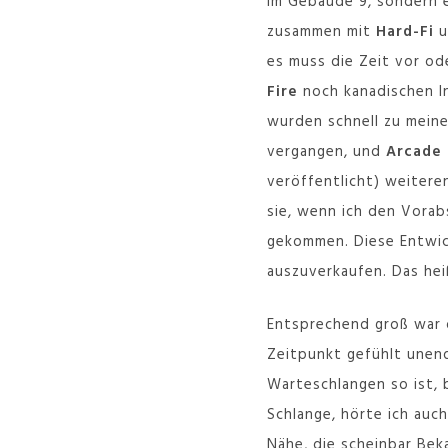
im Gebäude 9, sondern 
zusammen mit
Hard-Fi
u
es muss die Zeit vor o
Fire
noch kanadischen In
wurden schnell zu meinen
vergangen, und
Arcade 
veröffentlicht) weiter
sie, wenn ich den Vorab
gekommen. Diese Entwick
auszuverkaufen. Das he
Entsprechend groß war d
Zeitpunkt gefühlt unend
Warteschlangen so ist, 
Schlange, hörte ich auc
Nähe, die scheinbar Beka