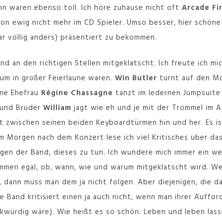
inn waren ebenso toll. Ich höre zuhause nicht oft
Arcade Fi
hon ewig nicht mehr im CD Spieler. Umso besser, hier schöne
war völlig anders) präsentiert zu bekommen.
d an den richtigen Stellen mitgeklatscht. Ich freute ich mi
kum in großer Feierlaune waren.
Win Butler
turnt auf den M
eine Ehefrau
Régine Chassagne
tanzt im ledernen Jumpsuite
 und Bruder
William
jagt wie eh und je mit der Trommel im A
t zwischen seinen beiden Keyboardtürmen hin und her. Es ist
m Morgen nach dem Konzert lese ich viel Kritisches über da
n der Band, dieses zu tun. Ich wundere mich immer ein weni
kommen egal, ob, wann, wie und warum mitgeklatscht wird. 
, dann muss man dem ja nicht folgen. Aber diejenigen, die d
Die Band kritisiert einen ja auch nicht, wenn man ihrer Auff
kwürdig wäre). Wie heißt es so schön: Leben und leben lasse