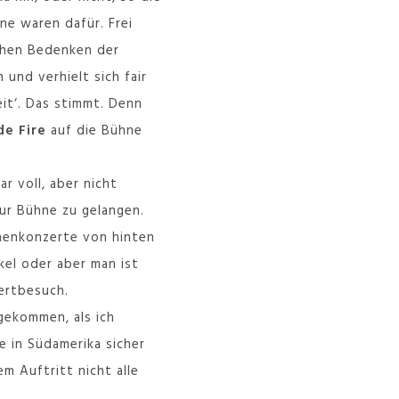
ne waren dafür. Frei
schen Bedenken der
und verhielt sich fair
it‘. Das stimmt. Denn
de Fire
auf die Bühne
r voll, aber nicht
zur Bühne zu gelangen.
nnenkonzerte von hinten
kel oder aber man ist
ertbesuch.
gekommen, als ich
e in Südamerika sicher
em Auftritt nicht alle