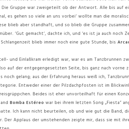
 Die Gruppe war zweigeteilt ob der Antwort. Alle bis auf ei
l, es gehen so viele an uns vorbei‘ wollte man die morali
ese blieb aber standhaft, und so blieb die Gruppe zusammen 
ber. ‘Gut gemacht‘, dachte ich, und ‘es ist ja auch noch Ze
 Schlangenzeit blieb immer noch eine gute Stunde, bis
Arca
ll- und Einlaßkram erledigt war, war es am Tanzbrunnen zwa
also auf der entgegengesetzten Seite, bis ganz nach vorne 
das noch gelang; aus der Erfahrung heraus weiß ich, Tanzbru
tegorie. Entweder einer der Pilzdachpfosten ist im Blickwin
eisgrüppchen. Beides ist eher unvorteilhaft für einen Konz
rband
Bomba Estéreo
war bei ihrem letzten Song „Fiesta“ an
atte. Ich kann nicht beurteilen, ob und wie gut die Band, di
ar. Der Applaus der umstehenden zeigte mir, dass sie mit ihr
tten.