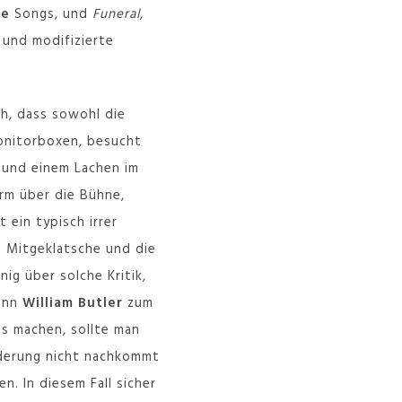
re
Songs, und
Funeral
,
 und modifizierte
ch, dass sowohl die
onitorboxen, besucht
 und einem Lachen im
rm über die Bühne,
 ein typisch irrer
s Mitgeklatsche und die
g über solche Kritik,
Wenn
William Butler
zum
as machen, sollte man
orderung nicht nachkommt
n. In diesem Fall sicher