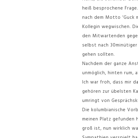
heiß besprochene Frage.
nach dem Motto ‘Guck ma
Kollegin wegwischen. Di
den Mitwartenden gegenü
selbst nach 30minütiger
gehen sollten.
Nachdem der ganze Anste
unmöglich, hinten rum, 
Ich war froh, dass mir 
gehören zur übelsten Ka
umringt von Gesprächskr
Die kolumbianische Vo
meinen Platz gefunden h
groß ist, nun wirklich w
Sympathien verspielt ha