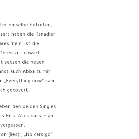
ter dieselbe betreten,
nzert haben die Kanadier
res ‘nein‘ ist die
 Ohren zu schwach
tzt setzen die neuen
annst auch
Abba
zu mir
on „Everything now“ kam
ch gecovert.
neben den beiden Singles
s Hits. Alles passte an
 vergessen,
n (lies)“, „No cars go“