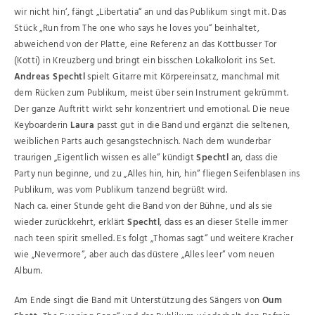
wir nicht hin‘, fängt „Libertatia“ an und das Publikum singt mit. Das
Stück „Run from The one who says he loves you“ beinhaltet,
abweichend von der Platte, eine Referenz an das Kottbusser Tor
(Kotti) in Kreuzberg und bringt ein bisschen Lokalkolorit ins Set.
Andreas Spechtl
spielt Gitarre mit Körpereinsatz, manchmal mit
dem Rücken zum Publikum, meist über sein Instrument gekrümmt.
Der ganze Auftritt wirkt sehr konzentriert und emotional. Die neue
Keyboarderin
Laura
passt gut in die Band und ergänzt die seltenen,
weiblichen Parts auch gesangstechnisch. Nach dem wunderbar
traurigen „Eigentlich wissen es alle“ kündigt
Spechtl
an, dass die
Party nun beginne, und zu „Alles hin, hin, hin“ fliegen Seifenblasen ins
Publikum, was vom Publikum tanzend begrüßt wird.
Nach ca. einer Stunde geht die Band von der Bühne, und als sie
wieder zurückkehrt, erklärt
Spechtl
, dass es an dieser Stelle immer
nach teen spirit smelled. Es folgt „Thomas sagt“ und weitere Kracher
wie „Nevermore“, aber auch das düstere „Alles leer“ vom neuen
Album.
Am Ende singt die Band mit Unterstützung des Sängers von
Oum