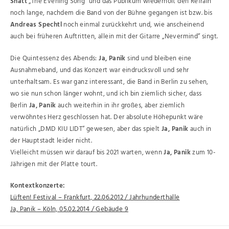
Shatt
„The Evening Song“ und das Publikum wiederholt den Refrain
noch lange, nachdem die Band von der Bühne gegangen ist bzw. bis
Andreas Spechtl
noch einmal zurückkehrt und, wie anscheinend
auch bei früheren Auftritten, allein mit der Gitarre „Nevermind“ singt.
Die Quintessenz des Abends:
Ja, Panik
sind und bleiben eine
Ausnahmeband, und das Konzert war eindrucksvoll und sehr
unterhaltsam. Es war ganz interessant, die Band in Berlin zu sehen,
wo sie nun schon länger wohnt, und ich bin ziemlich sicher, dass
Berlin
Ja, Panik
auch weiterhin in ihr großes, aber ziemlich
verwöhntes Herz geschlossen hat. Der absolute Höhepunkt wäre
natürlich „DMD KIU LIDT“ gewesen, aber das spielt
Ja, Panik
auch in
der Hauptstadt leider nicht.
Vielleicht müssen wir darauf bis 2021 warten, wenn
Ja, Panik
zum 10-
Jährigen mit der Platte tourt.
Kontextkonzerte:
Lüften! Festival – Frankfurt, 22.06.2012 / Jahrhunderthalle
Ja, Panik – Köln, 05.02.2014 / Gebäude 9