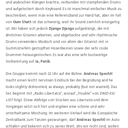
und arabischen Klängen brachte, verbunden mit stampfenden Drums
und aufgelockert durch Keyboard. Es ist manchmal einfacher Musik zu
beschreiben, wenn man eine Referenzband zur Hand hat, aber im Fall
von
Oum Shatt
ist das schwierig, weil ihr Sound ziemlich einzigartig
ist. Mir haben sich jedoch
Django Django
aufgedrängt, die mit
ähnlichen Gitarren arbeiten, und abgehackte und sehr rhythmische
Drums verwenden. Modisch sind vor allem der Gitarrist mit in
Gummistiefeln gestopften Hosenbeinen sowie der sehr coole
Drummer herausgestochen. Es war also eine sehr kurzweilige
Vorbereitung auf
Ja, Panik
.
Die Gruppe kommt nach 22 Uhr auf die Bühne.
Andreas Spechtl
macht einen leicht nervösen Eindruck bei der Begrüßung and he
looks slightly disheveled, as always, probably (but not wasted). Das
Set beginnt mit „Radio Libertatia“, worauf „Trouble“ von
DMD KIU
LIDT
folgt. Diese Abfolge von Stücken aus
Libertatia
und dem
Vorgänger setzt sich fort und ergiben eine schöne und sehr
unterhaltsame Mischung. Im weiteren Verlauf wird die Europäische
Zentralbank zum Tanzen gezwungen, darf
Andreas Spechtl
im Auto
schlafen und bekennt sich zu seiner Welt. ‚Wo wir nicht sind, wollen