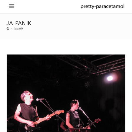
JA PANIK
-
ja panik