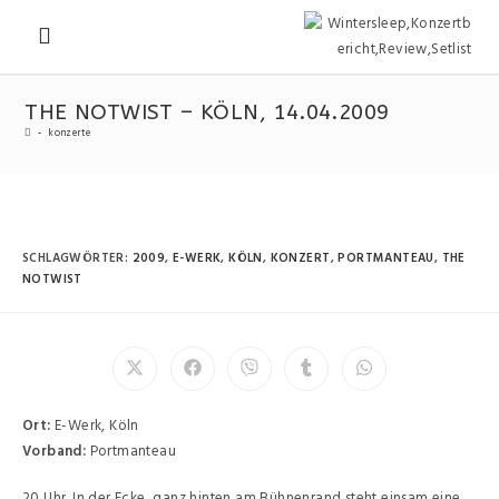
THE NOTWIST – KÖLN, 14.04.2009
-
konzerte
SCHLAGWÖRTER
:
2009
,
E-WERK
,
KÖLN
,
KONZERT
,
PORTMANTEAU
,
THE
NOTWIST
Ort:
E-Werk, Köln
Vorband:
Portmanteau
20 Uhr. In der Ecke, ganz hinten am Bühnenrand steht einsam eine