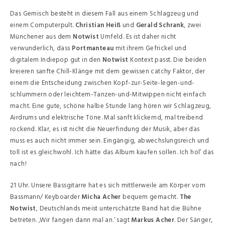
Das Gemisch besteht in diesem Fall aus einem Schlagzeug und
einem Computerpult.
Christian Heiß
und
Gerald Schrank
, zwei
Münchener aus dem
Notwist
Umfeld. Es ist daher nicht
verwunderlich, dass
Portmanteau
mit ihrem Gefrickel und
digitalem Indiepop gut in den
Notwist
Kontext passt. Die beiden
kreieren sanfte Chill-Klänge mit dem gewissen catchy Faktor, der
einem die Entscheidung zwischen Kopf-zur-Seite-legen-und-
schlummern oder leichtem-Tanzen-und-Mitwippen nicht einfach
macht. Eine gute, schöne halbe Stunde lang hören wir Schlagzeug,
Airdrums und elektrische Töne. Mal sanft klickernd, mal treibend
rockend. Klar, es ist nicht die Neuerfindung der Musik, aber das
muss es auch nicht immer sein. Eingängig, abwechslungsreich und
toll ist es gleichwohl. Ich hätte das Album kaufen sollen. Ich hol’ das
nach!
21 Uhr. Unsere Bassgitarre hat es sich mittlerweile am Körper vom
Bassmann/ Keyboarder
Micha Acher
bequem gemacht.
The
Notwist
, Deutschlands meist unterschätzte Band hat die Bühne
betreten. ‚Wir fangen dann mal an.‘ sagt
Markus Acher
. Der Sänger,