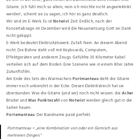
Gitarre. ‚Ich fühl mich so allein, nein ich möchte nicht angeelektrikt
werden‘, scheint sie zu sagen, ich hör es ganz deutlich.
Wir sind im E-Werk. Es ist
Notwist
Zeit. Endlich, nach der
Konzertabsage im Dezember wird die Neuansetzung Gott sei Dank
nicht gekippt.
E-Werk bedeutet Elektrizitätswerk. Zufall. Nein. An diesem Abend
nicht. Die Bühne steht voll mit Keyboards, Computern,
Effektgeräten und anderem Zeugs. Gefühlte 30 Kilometer Kabel
verteilen sich auf dem Boden. Eine Szenerie wie in einem 80er Jahre
Zukunftsfilm.
Am Ende des Sets des Warmachers
Portmanteau
steht die Gitarre
immer noch unberührt in der Ecke. Diesen Elektrikstreich hat sie
überstanden. Was die Gitarre (und wir) noch nicht wissen: die
Acher
Brüder und
Max Punktezahl
von
Notwist
werden gleich gut in die
Saiten hauen.
Portemanteau
. Der Bandname passt perfekt.
Portmanteau = „eine Kombination von oder ein Gemisch aus
mehreren Dingen.“