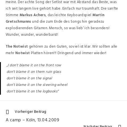
meine. Der achte Song der Setlist war mit Abstand das Beste, was
ich seit langem live gehört habe. Einfach nur traumhaft. Die sanfte
Stimme
Markus Achers
, das leichte Keyboardspiel
Martin
Gretschmanns
und die zum Ende des Songs hin geradezu
explodierenden Gitarren. Mensch, so was lieb‘ ich besonders!
Wunder, wunder, wunderbarst!
The Notwist
gehören zu den Guten, soviel ist klar. Wir sollten alle
mehr
Notwist
Platten hören!!! Dringend und immer wieder!
„I don’t blame it on the front row
don’t blame it on them ruin glass
don’t blame it on the signal
don’t blame it on the steering wheel
don’t blame it on the logbooks“
Vorheriger Beitrag
A camp – Köln, 13.04.2009
Nächster Beitrag