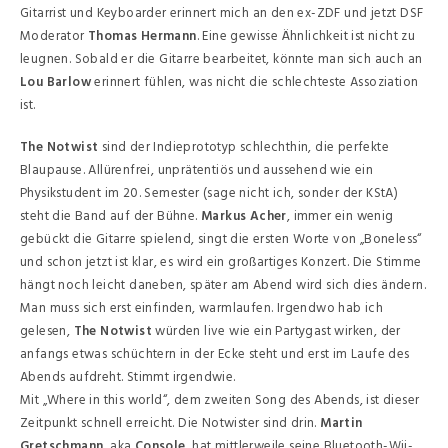
Gitarrist und Keyboarder erinnert mich an den ex-ZDF und jetzt DSF
Moderator
Thomas Hermann
. Eine gewisse Ähnlichkeit ist nicht zu
leugnen. Sobald er die Gitarre bearbeitet, könnte man sich auch an
Lou Barlow
erinnert fühlen, was nicht die schlechteste Assoziation
ist.
The Notwist
sind der Indieprototyp schlechthin, die perfekte
Blaupause. Allürenfrei, unprätentiös und aussehend wie ein
Physikstudent im 20. Semester (sage nicht ich, sonder der KStA)
steht die Band auf der Bühne.
Markus Acher
, immer ein wenig
gebückt die Gitarre spielend, singt die ersten Worte von „Boneless“
und schon jetzt ist klar, es wird ein großartiges Konzert. Die Stimme
hängt noch leicht daneben, später am Abend wird sich dies ändern.
Man muss sich erst einfinden, warmlaufen. Irgendwo hab ich
gelesen,
The Notwist
würden live wie ein Partygast wirken, der
anfangs etwas schüchtern in der Ecke steht und erst im Laufe des
Abends aufdreht. Stimmt irgendwie.
Mit „Where in this world“, dem zweiten Song des Abends, ist dieser
Zeitpunkt schnell erreicht. Die Notwister sind drin.
Martin
Gretschmann
, aka
Console
, hat mittlerweile seine Bluetooth-Wii-