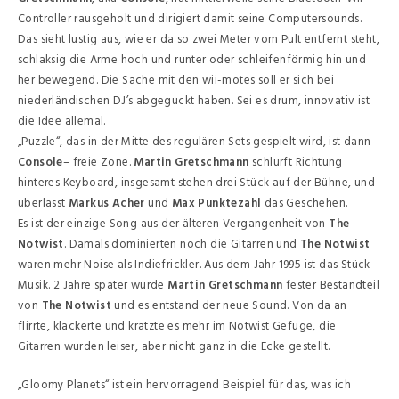
Controller rausgeholt und dirigiert damit seine Computersounds.
Das sieht lustig aus, wie er da so zwei Meter vom Pult entfernt steht,
schlaksig die Arme hoch und runter oder schleifenförmig hin und
her bewegend. Die Sache mit den wii-motes soll er sich bei
niederländischen DJ’s abgeguckt haben. Sei es drum, innovativ ist
die Idee allemal.
„Puzzle“, das in der Mitte des regulären Sets gespielt wird, ist dann
Console
– freie Zone.
Martin Gretschmann
schlurft Richtung
hinteres Keyboard, insgesamt stehen drei Stück auf der Bühne, und
überlässt
Markus Acher
und
Max Punktezahl
das Geschehen.
Es ist der einzige Song aus der älteren Vergangenheit von
The
Notwist
. Damals dominierten noch die Gitarren und
The Notwist
waren mehr Noise als Indiefrickler. Aus dem Jahr 1995 ist das Stück
Musik. 2 Jahre später wurde
Martin Gretschmann
fester Bestandteil
von
The Notwist
und es entstand der neue Sound. Von da an
flirrte, klackerte und kratzte es mehr im Notwist Gefüge, die
Gitarren wurden leiser, aber nicht ganz in die Ecke gestellt.
„Gloomy Planets“ ist ein hervorragend Beispiel für das, was ich