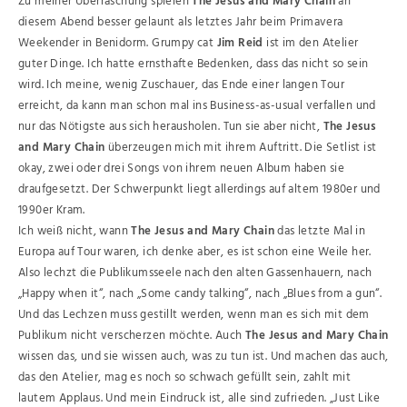
Zu meiner Überraschung spielen
The Jesus and Mary Chain
an
diesem Abend besser gelaunt als letztes Jahr beim Primavera
Weekender in Benidorm. Grumpy cat
Jim Reid
ist im den Atelier
guter Dinge. Ich hatte ernsthafte Bedenken, dass das nicht so sein
wird. Ich meine, wenig Zuschauer, das Ende einer langen Tour
erreicht, da kann man schon mal ins Business-as-usual verfallen und
nur das Nötigste aus sich herausholen. Tun sie aber nicht,
The Jesus
and Mary Chain
überzeugen mich mit ihrem Auftritt. Die Setlist ist
okay, zwei oder drei Songs von ihrem neuen Album haben sie
draufgesetzt. Der Schwerpunkt liegt allerdings auf altem 1980er und
1990er Kram.
Ich weiß nicht, wann
The Jesus and Mary Chain
das letzte Mal in
Europa auf Tour waren, ich denke aber, es ist schon eine Weile her.
Also lechzt die Publikumsseele nach den alten Gassenhauern, nach
„Happy when it“, nach „Some candy talking“, nach „Blues from a gun“.
Und das Lechzen muss gestillt werden, wenn man es sich mit dem
Publikum nicht verscherzen möchte. Auch
The Jesus and Mary Chain
wissen das, und sie wissen auch, was zu tun ist. Und machen das auch,
das den Atelier, mag es noch so schwach gefüllt sein, zahlt mit
lautem Applaus. Und mein Eindruck ist, alle sind zufrieden. „Just Like