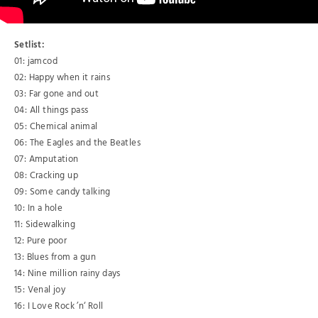
Setlist:
01: jamcod
02: Happy when it rains
03: Far gone and out
04: All things pass
05: Chemical animal
06: The Eagles and the Beatles
07: Amputation
08: Cracking up
09: Some candy talking
10: In a hole
11: Sidewalking
12: Pure poor
13: Blues from a gun
14: Nine million rainy days
15: Venal joy
16: I Love Rock ’n‘ Roll