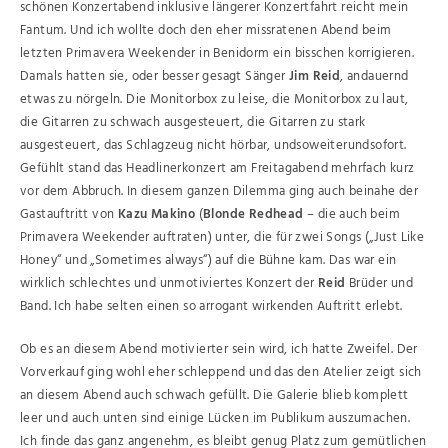
schönen Konzertabend inklusive längerer Konzertfahrt reicht mein
Fantum. Und ich wollte doch den eher missratenen Abend beim
letzten Primavera Weekender in Benidorm ein bisschen korrigieren.
Damals hatten sie, oder besser gesagt Sänger
Jim Reid
, andauernd
etwas zu nörgeln. Die Monitorbox zu leise, die Monitorbox zu laut,
die Gitarren zu schwach ausgesteuert, die Gitarren zu stark
ausgesteuert, das Schlagzeug nicht hörbar, undsoweiterundsofort.
Gefühlt stand das Headlinerkonzert am Freitagabend mehrfach kurz
vor dem Abbruch. In diesem ganzen Dilemma ging auch beinahe der
Gastauftritt von
Kazu Makino
(
Blonde Redhead
– die auch beim
Primavera Weekender auftraten) unter, die für zwei Songs („Just Like
Honey“ und „Sometimes always“) auf die Bühne kam. Das war ein
wirklich schlechtes und unmotiviertes Konzert der
Reid
Brüder und
Band. Ich habe selten einen so arrogant wirkenden Auftritt erlebt.
Ob es an diesem Abend motivierter sein wird, ich hatte Zweifel. Der
Vorverkauf ging wohl eher schleppend und das den Atelier zeigt sich
an diesem Abend auch schwach gefüllt. Die Galerie blieb komplett
leer und auch unten sind einige Lücken im Publikum auszumachen.
Ich finde das ganz angenehm, es bleibt genug Platz zum gemütlichen