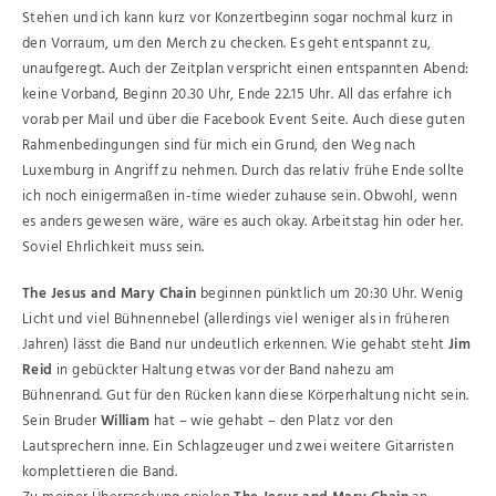
Stehen und ich kann kurz vor Konzertbeginn sogar nochmal kurz in
den Vorraum, um den Merch zu checken. Es geht entspannt zu,
unaufgeregt. Auch der Zeitplan verspricht einen entspannten Abend:
keine Vorband, Beginn 20.30 Uhr, Ende 22.15 Uhr. All das erfahre ich
vorab per Mail und über die Facebook Event Seite. Auch diese guten
Rahmenbedingungen sind für mich ein Grund, den Weg nach
Luxemburg in Angriff zu nehmen. Durch das relativ frühe Ende sollte
ich noch einigermaßen in-time wieder zuhause sein. Obwohl, wenn
es anders gewesen wäre, wäre es auch okay. Arbeitstag hin oder her.
Soviel Ehrlichkeit muss sein.
The Jesus and Mary Chain
beginnen pünktlich um 20:30 Uhr. Wenig
Licht und viel Bühnennebel (allerdings viel weniger als in früheren
Jahren) lässt die Band nur undeutlich erkennen. Wie gehabt steht
Jim
Reid
in gebückter Haltung etwas vor der Band nahezu am
Bühnenrand. Gut für den Rücken kann diese Körperhaltung nicht sein.
Sein Bruder
William
hat – wie gehabt – den Platz vor den
Lautsprechern inne. Ein Schlagzeuger und zwei weitere Gitarristen
komplettieren die Band.