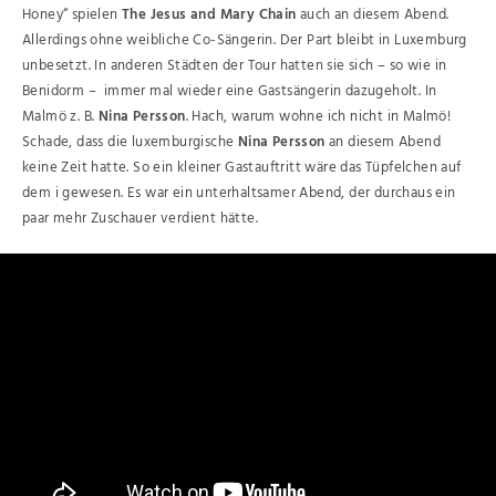
Honey“ spielen
The Jesus and Mary Chain
auch an diesem Abend.
Allerdings ohne weibliche Co-Sängerin. Der Part bleibt in Luxemburg
unbesetzt. In anderen Städten der Tour hatten sie sich – so wie in
Benidorm – immer mal wieder eine Gastsängerin dazugeholt. In
Malmö z. B.
Nina Persson
. Hach, warum wohne ich nicht in Malmö!
Schade, dass die luxemburgische
Nina Persson
an diesem Abend
keine Zeit hatte. So ein kleiner Gastauftritt wäre das Tüpfelchen auf
dem i gewesen. Es war ein unterhaltsamer Abend, der durchaus ein
paar mehr Zuschauer verdient hätte.