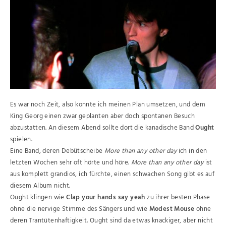
Es war noch Zeit, also konnte ich meinen Plan umsetzen, und dem
King Georg einen zwar geplanten aber doch spontanen Besuch
abzustatten. An diesem Abend sollte dort die kanadische Band
Ought
spielen.
Eine Band, deren Debütscheibe
More than any other day
ich in den
letzten Wochen sehr oft hörte und höre.
More than any other day
ist
aus komplett grandios, ich fürchte, einen schwachen Song gibt es auf
diesem Album nicht.
Ought klingen wie
Clap your hands say yeah
zu ihrer besten Phase
ohne die nervige Stimme des Sängers und wie
Modest Mouse
ohne
deren Trantütenhaftigkeit. Ought sind da etwas knackiger, aber nicht