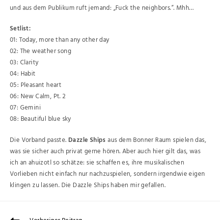
und aus dem Publikum ruft jemand: „Fuck the neighbors.“. Mhh…
Setlist:
01: Today, more than any other day
02: The weather song
03: Clarity
04: Habit
05: Pleasant heart
06: New Calm, Pt. 2
07: Gemini
08: Beautiful blue sky
Die Vorband passte.
Dazzle Ships
aus dem Bonner Raum spielen das,
was sie sicher auch privat gerne hören. Aber auch hier gilt das, was
ich an ahuizotl so schätze: sie schaffen es, ihre musikalischen
Vorlieben nicht einfach nur nachzuspielen, sondern irgendwie eigen
klingen zu lassen. Die Dazzle Ships haben mir gefallen.