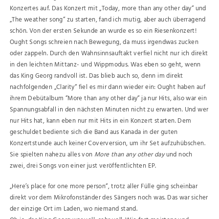
Konzertes auf. Das Konzert mit „Today, more than any other day“ und
„The weather song“ zu starten, fand ich mutig, aber auch überragend
schön. Von der ersten Sekunde an wurde es so ein Riesenkonzert!
Ought Songs schreien nach Bewegung, da muss irgendwas zucken
oder zappeln. Durch den Wahnsinnsauftakt verfiel nicht nur ich direkt
in den leichten Mittanz- und Wippmodus. Was eben so geht, wenn
das King Georg randvoll ist. Das blieb auch so, denn im direkt
nachfolgenden „Clarity“ fiel es mir dann wieder ein: Ought haben auf
ihrem Debütalbum “More than any other day“ ja nur Hits, also war ein
Spannungsabfall in den nächsten Minuten nicht zu erwarten. Und wer
nur Hits hat, kann eben nur mit Hits in ein Konzert starten. Dem
geschuldet bediente sich die Band aus Kanada in der guten
Konzertstunde auch keiner Coverversion, um ihr Set aufzuhübschen.
Sie spielten nahezu alles von
More than any other day
und noch
zwei, drei Songs von einer just veröffentlichten EP.
„Here’s place for one more person“, trotz aller Fülle ging scheinbar
direkt vor dem Mikrofonständer des Sängers noch was. Das war sicher
der einzige Ort im Laden, wo niemand stand.