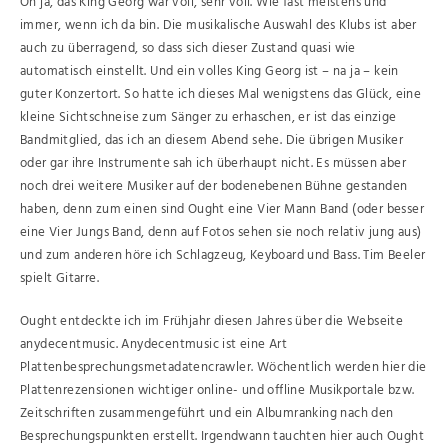
Oh ja, das King Georg war voll, sehr voll. Wie fast meistens und
immer, wenn ich da bin. Die musikalische Auswahl des Klubs ist aber
auch zu überragend, so dass sich dieser Zustand quasi wie
automatisch einstellt. Und ein volles King Georg ist – na ja – kein
guter Konzertort. So hatte ich dieses Mal wenigstens das Glück, eine
kleine Sichtschneise zum Sänger zu erhaschen, er ist das einzige
Bandmitglied, das ich an diesem Abend sehe. Die übrigen Musiker
oder gar ihre Instrumente sah ich überhaupt nicht. Es müssen aber
noch drei weitere Musiker auf der bodenebenen Bühne gestanden
haben, denn zum einen sind Ought eine Vier Mann Band (oder besser
eine Vier Jungs Band, denn auf Fotos sehen sie noch relativ jung aus)
und zum anderen höre ich Schlagzeug, Keyboard und Bass. Tim Beeler
spielt Gitarre.
Ought entdeckte ich im Frühjahr diesen Jahres über die Webseite
anydecentmusic. Anydecentmusic ist eine Art
Plattenbesprechungsmetadatencrawler. Wöchentlich werden hier die
Plattenrezensionen wichtiger online- und offline Musikportale bzw.
Zeitschriften zusammengeführt und ein Albumranking nach den
Besprechungspunkten erstellt. Irgendwann tauchten hier auch Ought