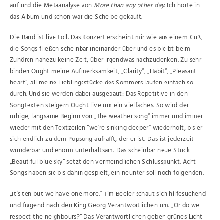
auf und die Metaanalyse von
More than any other day
. Ich hörte in
das Album und schon war die Scheibe gekauft.
Die Band ist live toll. Das Konzert erscheint mir wie aus einem Guß,
die Songs fließen scheinbar ineinander über und es bleibt beim
Zuhören nahezu keine Zeit, über irgendwas nachzudenken. Zu sehr
binden Ought meine Aufmerksamkeit, „Clarity“, „Habit“, „Pleasant
heart“, all meine Lieblingsstücke des Sommers laufen einfach so
durch. Und sie werden dabei ausgebaut: Das Repetitive in den
Songtexten steigern Ought live um ein vielfaches. So wird der
ruhige, langsame Beginn von „The weather song“ immer und immer
wieder mit den Textzeilen “we’re sinking deeper” wiederholt, bis er
sich endlich zu dem Popsong aufrafft, der er ist. Das ist jederzeit
wunderbar und enorm unterhaltsam. Das scheinbar neue Stück
„Beautiful blue sky“ setzt den vermeindlichen Schlusspunkt. Acht
Songs haben sie bis dahin gespielt, ein neunter soll noch folgenden.
„It’s ten but we have one more.“ Tim Beeler schaut sich hilfesuchend
und fragend nach den King Georg Verantwortlichen um. „Or do we
respect the neighbours?“ Das Verantwortlichen geben grünes Licht