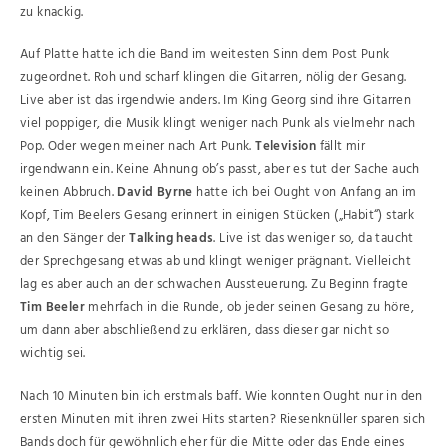
zu knackig.
Auf Platte hatte ich die Band im weitesten Sinn dem Post Punk
zugeordnet. Roh und scharf klingen die Gitarren, nölig der Gesang.
Live aber ist das irgendwie anders. Im King Georg sind ihre Gitarren
viel poppiger, die Musik klingt weniger nach Punk als vielmehr nach
Pop. Oder wegen meiner nach Art Punk.
Television
fällt mir
irgendwann ein. Keine Ahnung ob’s passt, aber es tut der Sache auch
keinen Abbruch.
David Byrne
hatte ich bei Ought von Anfang an im
Kopf, Tim Beelers Gesang erinnert in einigen Stücken („Habit“) stark
an den Sänger der
Talking heads
. Live ist das weniger so, da taucht
der Sprechgesang etwas ab und klingt weniger prägnant. Vielleicht
lag es aber auch an der schwachen Aussteuerung. Zu Beginn fragte
Tim Beeler
mehrfach in die Runde, ob jeder seinen Gesang zu höre,
um dann aber abschließend zu erklären, dass dieser gar nicht so
wichtig sei.
Nach 10 Minuten bin ich erstmals baff. Wie konnten Ought nur in den
ersten Minuten mit ihren zwei Hits starten? Riesenknüller sparen sich
Bands doch für gewöhnlich eher für die Mitte oder das Ende eines