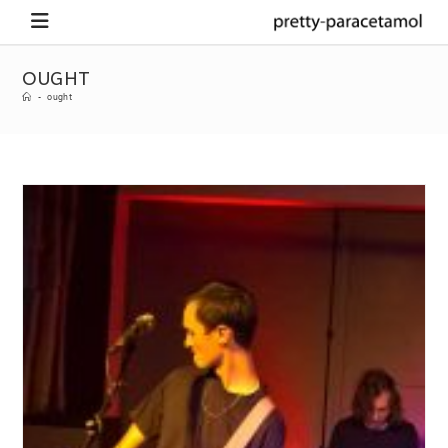
OUGHT
-
ought