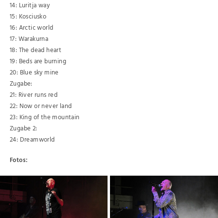
14: Luritja way
15: Kosciusko
16: Arctic world
17: Warakurna
18: The dead heart
19: Beds are burning
20: Blue sky mine
Zugabe:
21: River runs red
22: Now or never land
23: King of the mountain
Zugabe 2:
24: Dreamworld
Fotos: