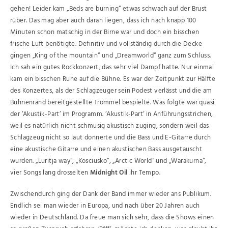
gehen! Leider kam „Beds are burning“ etwas schwach auf der Brust
rüber. Das mag aber auch daran liegen, dass ich nach knapp 100
Minuten schon matschig in der Birne war und doch ein bisschen
frische Luft benötigte. Definitiv und vollständig durch die Decke
gingen „King of the mountain“ und „Dreamworld“ ganz zum Schluss.
Ich sah ein gutes Rockkonzert, das sehr viel Dampf hatte. Nur einmal
kam ein bisschen Ruhe auf die Bühne. Es war der Zeitpunkt zur Hälfte
des Konzertes, als der Schlagzeuger sein Podest verlässt und die am
Bühnenrand bereitgestellte Trommel bespielte. Was folgte war quasi
der ‘Akustik-Part‘ im Programm. ‘Akustik-Part‘ in Anführungsstrichen,
weil es natürlich nicht schmusig akustisch zuging, sondern weil das
Schlagzeug nicht so laut donnerte und die Bass und E-Gitarre durch
eine akustische Gitarre und einen akustischen Bass ausgetauscht
wurden. „Luritja way“, „Kosciusko“, „Arctic World“ und „Warakurna“,
vier Songs lang drosselten
Midnight Oil
ihr Tempo.
Zwischendurch ging der Dank der Band immer wieder ans Publikum.
Endlich sei man wieder in Europa, und nach über 20 Jahren auch
wieder in Deutschland. Da freue man sich sehr, dass die Shows einen