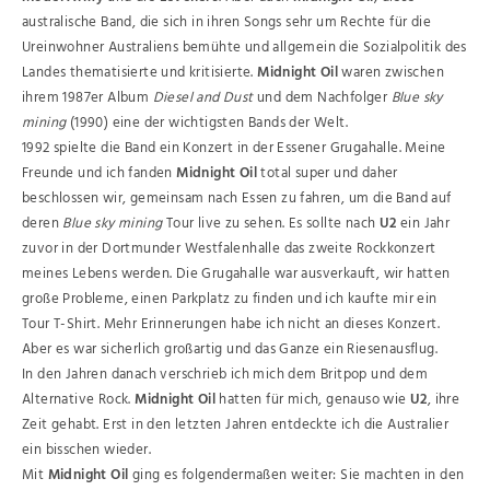
australische Band, die sich in ihren Songs sehr um Rechte für die
Ureinwohner Australiens bemühte und allgemein die Sozialpolitik des
Landes thematisierte und kritisierte.
Midnight Oil
waren zwischen
ihrem 1987er Album
Diesel and Dust
und dem Nachfolger
Blue sky
mining
(1990) eine der wichtigsten Bands der Welt.
1992 spielte die Band ein Konzert in der Essener Grugahalle. Meine
Freunde und ich fanden
Midnight Oil
total super und daher
beschlossen wir, gemeinsam nach Essen zu fahren, um die Band auf
deren
Blue sky mining
Tour live zu sehen. Es sollte nach
U2
ein Jahr
zuvor in der Dortmunder Westfalenhalle das zweite Rockkonzert
meines Lebens werden. Die Grugahalle war ausverkauft, wir hatten
große Probleme, einen Parkplatz zu finden und ich kaufte mir ein
Tour T-Shirt. Mehr Erinnerungen habe ich nicht an dieses Konzert.
Aber es war sicherlich großartig und das Ganze ein Riesenausflug.
In den Jahren danach verschrieb ich mich dem Britpop und dem
Alternative Rock.
Midnight Oil
hatten für mich, genauso wie
U2
, ihre
Zeit gehabt. Erst in den letzten Jahren entdeckte ich die Australier
ein bisschen wieder.
Mit
Midnight Oil
ging es folgendermaßen weiter: Sie machten in den