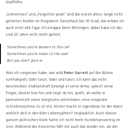
Kopfhöhe.
„Sometimes“ und „Forgotten years“ sind die ersten alten, lange nicht
gehörten Knaller im Programm. Gänsehaut bei 30 Grad, das erlebe ich
auch nicht alle Tage. Ich ertappe beim Mitsingen, dabei habe ich das
Lied 25 Jahre nicht mehr gehört.
Sometimes you’re beaten to the call
Sometimes you’re taken to the wall
But you don’t give in
Was ich vergessen habe: wie wild
Peter Garrett
auf der Bühne
rumhampelt. Oder tanzt. Oder und tanzt. Ich kann das nicht
beschreiben. Stakkatohaft bewegt er seine Arme, spreizt seine
Finger, deutet hier hin und zeigt da hin, spielt, als wolle er
pantomimisch seine Songtexte untermalen, eine imaginäre
Schreibmaschine. Es ist irre. Immer macht er irgendwas. Ist der Mann
wirklich dick in den 60er Lebensjahren? Unglaublich. Auch diesen
ganzen politischen Kram hatte ich nicht mehr hundertprozentig im
Sinn. Während des Konzertes fällt mir auch das wieder ein, als der