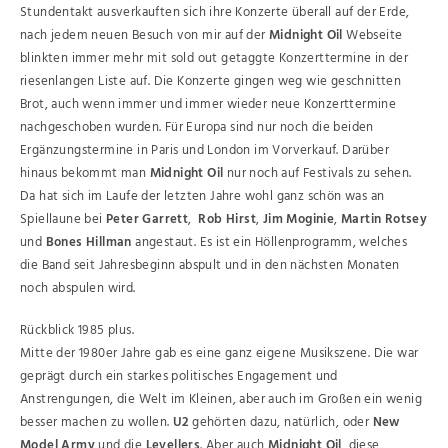
Stundentakt ausverkauften sich ihre Konzerte überall auf der Erde,
nach jedem neuen Besuch von mir auf der
Midnight Oil
Webseite
blinkten immer mehr mit sold out getaggte Konzerttermine in der
riesenlangen Liste auf. Die Konzerte gingen weg wie geschnitten
Brot, auch wenn immer und immer wieder neue Konzerttermine
nachgeschoben wurden. Für Europa sind nur noch die beiden
Ergänzungstermine in Paris und London im Vorverkauf. Darüber
hinaus bekommt man
Midnight Oil
nur noch auf Festivals zu sehen.
Da hat sich im Laufe der letzten Jahre wohl ganz schön was an
Spiellaune bei
Peter Garrett
,
Rob Hirst
,
Jim Moginie
,
Martin Rotsey
und
Bones Hillman
angestaut. Es ist ein Höllenprogramm, welches
die Band seit Jahresbeginn abspult und in den nächsten Monaten
noch abspulen wird.
Rückblick 1985 plus.
Mitte der 1980er Jahre gab es eine ganz eigene Musikszene. Die war
geprägt durch ein starkes politisches Engagement und
Anstrengungen, die Welt im Kleinen, aber auch im Großen ein wenig
besser machen zu wollen.
U2
gehörten dazu, natürlich, oder
New
Model Army
und die
Levellers
. Aber auch
Midnight Oil
, diese