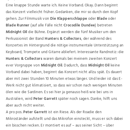
Eine knappe Stunde warte ich. Keine Vorband. Okay. Dann beginnt
das Konzert vielleicht früher. Gedanken, die mir so durch den Kopf
gehen. Zur Filmmusik von
Die Klapperschlappe
oder
Blade
oder
Blade Runner
(auf alle Fälle nicht
Crocodile Dundee
) betreten
Midnight Oil
die Bühne. Ergänzt werden die fünf Musiker um den
Perkussionist der Band
Hunters & Collectors
, der während des
Konzertes im Hintergrund die nötige instrumentale Unterstützung an
Keyboard, Trompete und Gitarre abliefert. Interessante Randnotiz: die
Hunters & Collectors
waren damals bei meinem zweiten Konzert
ever Vorgruppe von
Midnight Oil
. Dadurch, dass
Midnight Oil
keine
Vorband dabei haben, beginnt das Konzert nicht allzu spät. Es dauert
aber mit zwei Stunden 10 Minuten etwas länger. Und leider ist das E-
Werk nicht gut klimatisiert, so dass wir schon nach wenigen Minuten
ölen wie die Sardinen. Es sei hier ja genauso heiß wie bei uns in
Australien, wird
Peter Garrett
später noch sagen. Danke, hilft uns
aber auch nicht weiter.
A pro pos.
Peter Garrett
ist ein Riese. Als der Roadie den
Mikroständer aufstellt und das Mikrofon einsteckt, muss er sich dabei
ein bisschen recken. Er montiert es auf – aus seiner Sicht – über