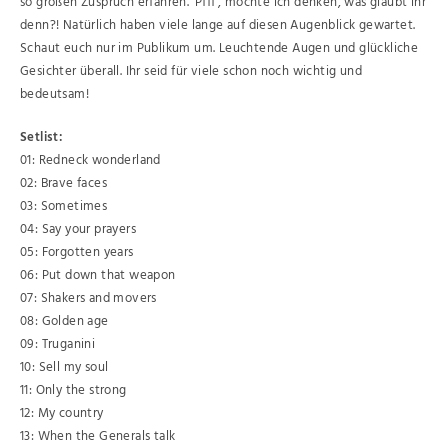
so großen Zuspruch erfahren. ‘Pfff‘, möchte ich denken, was glaubt ihr
denn?! Natürlich haben viele lange auf diesen Augenblick gewartet.
Schaut euch nur im Publikum um. Leuchtende Augen und glückliche
Gesichter überall. Ihr seid für viele schon noch wichtig und
bedeutsam!
Setlist:
01: Redneck wonderland
02: Brave faces
03: Sometimes
04: Say your prayers
05: Forgotten years
06: Put down that weapon
07: Shakers and movers
08: Golden age
09: Truganini
10: Sell my soul
11: Only the strong
12: My country
13: When the Generals talk