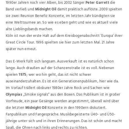
1990er Jahren noch vier Alben, bis 2002 Sänger
Peter Garrett
die
Band verließ und
Midnight Oil
damit praktisch auflöste. 2009 spielten
sie zwei Reunion Benefiz Konzerte, im letzten Jahr kündigten sie
eine Welttournee an. So wie es eben geht und wie es aktuell viele
alte Lieblingsbands machen.
Köln ist nun der erste Halt auf dem Kreisbogenabschnitt ‘Europa‘ ihrer
Great Circle Tour. 1996 spielten sie hier zum letzten Mal. 21 Jahre
später nun erneut.
Das E-Werk füllt sich langsam. Ausverkauft ist es natürlich schon
lange. Auch draußen auf der Schanzenstraße ist es voll. Nebenan
spielen
1975
; wer wo hin geht, das ist nicht schwer
auseinanderzuhalten. Es ist ein Generationenpublikum, hier wie da.
Im Vorlauf trällert obskurer 1980er Jahre Rock und Sachen wie
Olympias
„Smoke signals“ aus den Boxen. Das Publikum ist in großer
Vorfreude, ein paar Gesänge werden angestimmt, überall wird über
die letzten
Midnight Oil
Konzerte in den 1990ern diskutiert.
Fanpublikum und Fangespräche. Musikbegeisterte Ü40- und Ü50-
jährige unter sich und in ihren Erinnerungen. Das ist schön und macht
Spaß, die Ohren nach links und rechts zu richten.