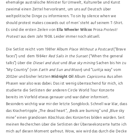
ehemalige australische Minister für Umwelt, Kulturerbe und Kunst
zweimal einen Zettel hervorkramt, um uns auf Deutsch über
weltpolitische Dinge zu informieren. ‘To sin by silence when we
should protest makes cowards out of men’ steht auf seinem T-Shirt.
Es sind die ersten Zeilen von
Ella Wheeler Wilcox
Prosa
Protest!
Protest!
aus dem Jahr 1908. Leider immer noch aktuell.
Die Setlist reicht vom 1981er Album
Place Without a Postcard
(“Brave
faces”) und dem 1984er
Red Sails in the Sunset
(“When the general
talks”) über die
Diesel and dust
und
Blue sky mining
Sachen bis hin zu
“My Country” (von
Earth and Sun and Moon
) und “Luritja way” vom
2002er und bisher letzten
Midnight Oil
Album
Capricorna.
Aus allen
Phasen war also was dabei. Das ist wenig überraschend für mich, ich
studierte die Setlisten der anderen Circle World Tour Konzerte
bereits im Vorfeld etwas genauer und war daher informiert.
Besonders wichtig war mir der letzte Songblock. Schnell war klar, dass
das Krachertripple „The dead heart“, „Beds are burning“ und „Blue sky
mine” einen grandiosen Abschluss des Konzertes bilden würden. Seit
meinen Recherchen über die Setlisten der Überseekonzerte hatte ich
mich auf diesen Moment gefreut. Wow, wie wird das durch die Decke