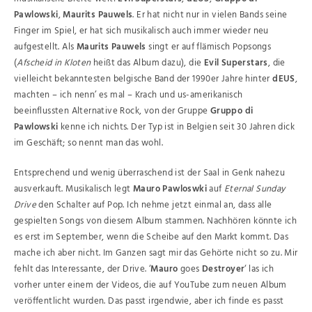
Pawlowski
,
Maurits Pauwels
. Er hat nicht nur in vielen Bands seine
Finger im Spiel, er hat sich musikalisch auch immer wieder neu
aufgestellt. Als
Maurits Pauwels
singt er auf flämisch Popsongs
(
Afscheid in Kloten
heißt das Album dazu), die
Evil Superstars
, die
vielleicht bekanntesten belgische Band der 1990er Jahre hinter
dEUS
,
machten – ich nenn’ es mal – Krach und us-amerikanisch
beeinflussten Alternative Rock, von der Gruppe
Gruppo di
Pawlowski
kenne ich nichts. Der Typ ist in Belgien seit 30 Jahren dick
im Geschäft; so nennt man das wohl.
Entsprechend und wenig überraschend ist der Saal in Genk nahezu
ausverkauft. Musikalisch legt
Mauro Pawloswki
auf
Eternal Sunday
Drive
den Schalter auf Pop. Ich nehme jetzt einmal an, dass alle
gespielten Songs von diesem Album stammen. Nachhören könnte ich
es erst im September, wenn die Scheibe auf den Markt kommt. Das
mache ich aber nicht. Im Ganzen sagt mir das Gehörte nicht so zu. Mir
fehlt das Interessante, der Drive. ‘
Mauro
goes
Destroyer
‘ las ich
vorher unter einem der Videos, die auf YouTube zum neuen Album
veröffentlicht wurden. Das passt irgendwie, aber ich finde es passt