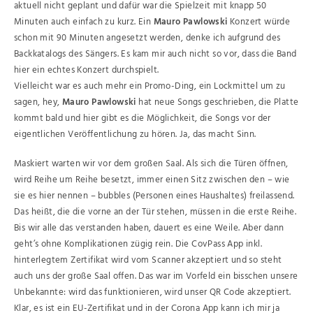
aktuell nicht geplant und dafür war die Spielzeit mit knapp 50
Minuten auch einfach zu kurz. Ein
Mauro Pawlowski
Konzert würde
schon mit 90 Minuten angesetzt werden, denke ich aufgrund des
Backkatalogs des Sängers. Es kam mir auch nicht so vor, dass die Band
hier ein echtes Konzert durchspielt.
Vielleicht war es auch mehr ein Promo-Ding, ein Lockmittel um zu
sagen, hey,
Mauro Pawlowski
hat neue Songs geschrieben, die Platte
kommt bald und hier gibt es die Möglichkeit, die Songs vor der
eigentlichen Veröffentlichung zu hören. Ja, das macht Sinn.
Maskiert warten wir vor dem großen Saal. Als sich die Türen öffnen,
wird Reihe um Reihe besetzt, immer einen Sitz zwischen den – wie
sie es hier nennen – bubbles (Personen eines Haushaltes) freilassend.
Das heißt, die die vorne an der Tür stehen, müssen in die erste Reihe.
Bis wir alle das verstanden haben, dauert es eine Weile. Aber dann
geht’s ohne Komplikationen zügig rein. Die CovPass App inkl.
hinterlegtem Zertifikat wird vom Scanner akzeptiert und so steht
auch uns der große Saal offen. Das war im Vorfeld ein bisschen unsere
Unbekannte: wird das funktionieren, wird unser QR Code akzeptiert.
Klar, es ist ein EU-Zertifikat und in der Corona App kann ich mir ja