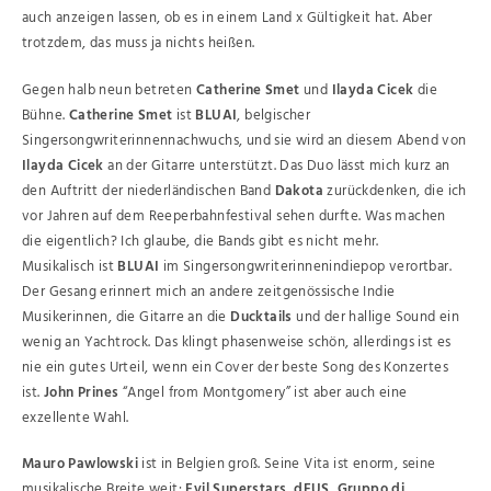
auch anzeigen lassen, ob es in einem Land x Gültigkeit hat. Aber
trotzdem, das muss ja nichts heißen.
Gegen halb neun betreten
Catherine Smet
und
Ilayda Cicek
die
Bühne.
Catherine Smet
ist
BLUAI
, belgischer
Singersongwriterinnennachwuchs, und sie wird an diesem Abend von
Ilayda Cicek
an der Gitarre unterstützt. Das Duo lässt mich kurz an
den Auftritt der niederländischen Band
Dakota
zurückdenken, die ich
vor Jahren auf dem Reeperbahnfestival sehen durfte. Was machen
die eigentlich? Ich glaube, die Bands gibt es nicht mehr.
Musikalisch ist
BLUAI
im Singersongwriterinnenindiepop verortbar.
Der Gesang erinnert mich an andere zeitgenössische Indie
Musikerinnen, die Gitarre an die
Ducktails
und der hallige Sound ein
wenig an Yachtrock. Das klingt phasenweise schön, allerdings ist es
nie ein gutes Urteil, wenn ein Cover der beste Song des Konzertes
ist.
John Prines
“Angel from Montgomery” ist aber auch eine
exzellente Wahl.
Mauro Pawlowski
ist in Belgien groß. Seine Vita ist enorm, seine
musikalische Breite weit:
Evil Superstars
,
dEUS
,
Gruppo di