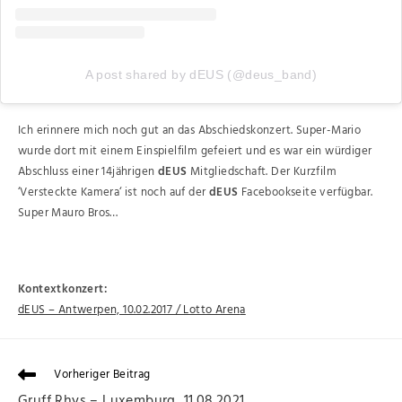
A post shared by dEUS (@deus_band)
Ich erinnere mich noch gut an das Abschiedskonzert. Super-Mario
wurde dort mit einem Einspielfilm gefeiert und es war ein würdiger
Abschluss einer 14jährigen
dEUS
Mitgliedschaft. Der Kurzfilm
‘Versteckte Kamera‘ ist noch auf der
dEUS
Facebookseite verfügbar.
Super Mauro Bros…
Kontextkonzert:
dEUS – Antwerpen, 10.02.2017 / Lotto Aren
a
Vorheriger Beitrag
Gruff Rhys – Luxemburg, 11.08.2021