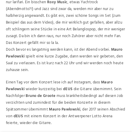
nur larifari. Ein bisschen
Roxy Music
, etwas Yachtrock
(Abendmotto?!) und Jazz sind zwar da, werden mir aber nur zu
halbherzig angewandt. Es gibt ein, zwei schöne Songs im Set (zum
Beispiel das aus dem Video), die mir wirklich gut gefallen, aber allzu
oft schlingern seine Stücke in eine Art Belanglospop, der mir weniger
zusagt. Da bin ich dann raus, nur noch Zuhörer aber nicht mehr Fan.
Das Konzert gefällt mir so la la.
Doch bevor es langatmig werden kann, ist der Abend vorbei.
Mauro
Pawlowski
spielt eine kurze Zugabe, dann werden wir gebeten, den
Saal zu verlassen. Es ist kurz nach 22 Uhr und wir werden noch heute
zuhause sein.
Einen Tag vor dem Konzert lese ich auf Instagram, dass
Mauro
Pawlowski
wieder kurzzeitig bei
dEUS
die Gitarre übernimmt. Sein
Nachfolger
Bruno de Groote
muss krankheitsbedingt auf diesen Job
verzichten und zumindest für die beiden Konzerte in diesem
Spätsommer übernimmt
Mauro Pawlowski
, der 2017 seinen Abschied
von
dEUS
mit einem Konzert in der Antwerpener Lotto Arena
feierte, wieder die Gitarre.