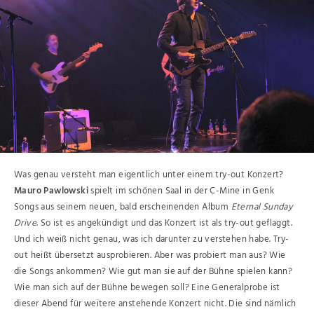
Was genau versteht man eigentlich unter einem try-out Konzert?
Mauro Pawlowski
spielt im schönen Saal in der C-Mine in Genk
Songs aus seinem neuen, bald erscheinenden Album
Eternal Sunday
Drive
. So ist es angekündigt und das Konzert ist als try-out geflaggt.
Und ich weiß nicht genau, was ich darunter zu verstehen habe. Try-
out heißt übersetzt ausprobieren. Aber was probiert man aus? Wie
die Songs ankommen? Wie gut man sie auf der Bühne spielen kann?
Wie man sich auf der Bühne bewegen soll? Eine Generalprobe ist
dieser Abend für weitere anstehende Konzert nicht. Die sind nämlich