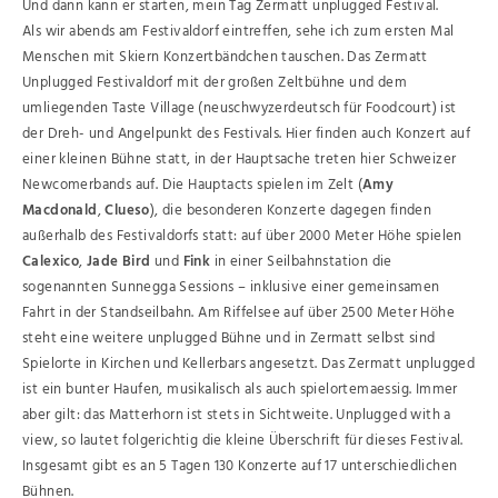
Und dann kann er starten, mein Tag Zermatt unplugged Festival.
Als wir abends am Festivaldorf eintreffen, sehe ich zum ersten Mal
Menschen mit Skiern Konzertbändchen tauschen. Das Zermatt
Unplugged Festivaldorf mit der großen Zeltbühne und dem
umliegenden Taste Village (neuschwyzerdeutsch für Foodcourt) ist
der Dreh- und Angelpunkt des Festivals. Hier finden auch Konzert auf
einer kleinen Bühne statt, in der Hauptsache treten hier Schweizer
Newcomerbands auf. Die Hauptacts spielen im Zelt (
Amy
Macdonald
,
Clueso
), die besonderen Konzerte dagegen finden
außerhalb des Festivaldorfs statt: auf über 2000 Meter Höhe spielen
Calexico
,
Jade Bird
und
Fink
in einer Seilbahnstation die
sogenannten Sunnegga Sessions – inklusive einer gemeinsamen
Fahrt in der Standseilbahn. Am Riffelsee auf über 2500 Meter Höhe
steht eine weitere unplugged Bühne und in Zermatt selbst sind
Spielorte in Kirchen und Kellerbars angesetzt. Das Zermatt unplugged
ist ein bunter Haufen, musikalisch als auch spielortemaessig. Immer
aber gilt: das Matterhorn ist stets in Sichtweite. Unplugged with a
view, so lautet folgerichtig die kleine Überschrift für dieses Festival.
Insgesamt gibt es an 5 Tagen 130 Konzerte auf 17 unterschiedlichen
Bühnen.