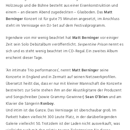
Holzzeugs und die Bühne besteht aus einer Eisenkonstruktion und
einem – an diesem Abend zugedeckten – Glasboden. Das
Matt
Berninger
Konzert ist für gute 75 Minuten angesetzt, im Anschluss
steht im Vernissage ein DJ-Set auf dem Festivalprogramm.
Irgendwie von mir wenig beachtet hat
Matt Berninger
vor einiger
Zeit sein Solo Debütalbum veröffentlicht.
Serpentine Prison
nennt es
sich und es steht wenig beachtet im CD-Regal. Ein zweites Album
erscheint dieser Tage.
‘An intimate Trio performances’, nennt
Matt Berninger
seine
Konzerte in England und in Zermatt auf seinen Netzwerkprofilen.
Übersetzt heißt das, dass er nur mit kleiner Mannschaft die Konzerte
bestreitet: zur Seite stehen ihm an der Akustikgitarre der Produzent
und Songschreiber (sowie Grammy-Gewinner)
Sean O’Brien
und am
Klavier die Sängerin
Ronboy
.
Und intim ist das Ganze. Das Vernissage ist überschaubar groß. Im
Parkett haben vielleicht 300 Leute Platz, in der darüberliegenden
Galerie vielleicht 50. Trotzdem ist der Laden nicht ausverkauft, was