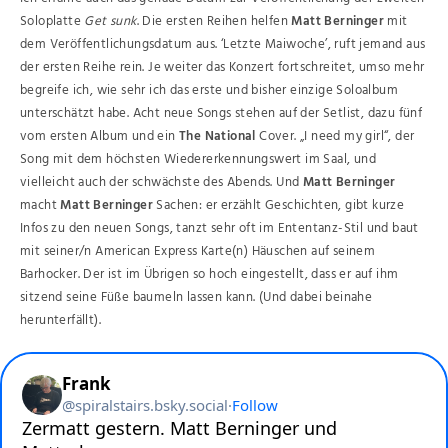
Soloplatte
Get sunk
. Die ersten Reihen helfen
Matt Berninger
mit
dem Veröffentlichungsdatum aus. ‘Letzte Maiwoche’, ruft jemand aus
der ersten Reihe rein. Je weiter das Konzert fortschreitet, umso mehr
begreife ich, wie sehr ich das erste und bisher einzige Soloalbum
unterschätzt habe. Acht neue Songs stehen auf der Setlist, dazu fünf
vom ersten Album und ein
The National
Cover. „I need my girl“, der
Song mit dem höchsten Wiedererkennungswert im Saal, und
vielleicht auch der schwächste des Abends. Und
Matt Berninger
macht
Matt Berninger
Sachen: er erzählt Geschichten, gibt kurze
Infos zu den neuen Songs, tanzt sehr oft im Ententanz-Stil und baut
mit seiner/n American Express Karte(n) Häuschen auf seinem
Barhocker. Der ist im Übrigen so hoch eingestellt, dass er auf ihm
sitzend seine Füße baumeln lassen kann. (Und dabei beinahe
herunterfällt).