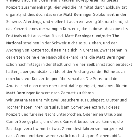
vielleicht auch mit den relativ teuren Ticketpreisen für dieses
Konzert zusammenhängt. Hier wird die Intimität durch Exklusivität
ergänzt; ist dies doch das erste
Matt Berninger
Solokonzert in der
Schweiz. Allerdings, und vielleicht auch ein wenig überraschend, ist
das Konzert eines der wenigen Konzerte, die in dieser Ausgabe des
Festivals nicht ausverkauft sind.
Matt Berninger
und/oder
The
National
scheinen in der Schweiz nicht so zu ziehen, und der
Andrang von Konzerttouristen hält sich in Grenzen. Zwar stehen in
der ersten Reihe eine Handvoll die-hard Fans, die
Matt Berninger
schon nachmittags in der Stadt und in einer Seilbahnstation entdeckt
hatten, aber grundsätzlich bleibt der Andrang vor der Bühne auch
noch kurz vor Konzertbeginn überschaubar. Die Preise und die
Anreise sind dann doch eher nicht dafür geeignet, mal eben für ein
Matt Berninger
Konzert nach Zermatt zu fahren.
Wir unterhalten uns mit zwei Besuchern aus Budapest. Mutter und
Tochter haben ihren Kurzurlaub am Comer See extra für dieses
Konzert und für eine Nacht unterbrochen. Oder einen Urlaub am
Comer See geplant, um dieses Konzert besuchen zu können, die
Sachlage verschwimmt etwas. Zumindest fahren sie morgen erst
nach Como und dann wieder zurück nach Ungarn. Sachen gibt’s.