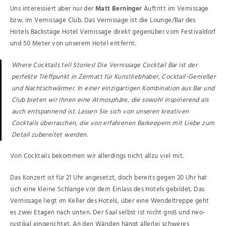
Uns interessiert aber nur der
Matt Berninger
Auftritt im Vernissage
bzw. im Vernissage Club. Das Vernissage ist die Lounge/Bar des
Hotels Backstage Hotel Vernissage direkt gegenüber vom Festivaldorf
und 50 Meter von unserem Hotel entfernt.
Where Cocktails tell Stories! Die Vernissage Cocktail Bar ist der
perfekte Treffpunkt in Zermatt für Kunstliebhaber, Cocktail-Genießer
und Nachtschwärmer. In einer einzigartigen Kombination aus Bar und
Club bieten wir Ihnen eine Atmosphäre, die sowohl inspirierend als
auch entspannend ist. Lassen Sie sich von unseren kreativen
Cocktails überraschen, die von erfahrenen Barkeepern mit Liebe zum
Detail zubereitet werden.
Von Cocktails bekommen wir allerdings nicht allzu viel mit.
Das Konzert ist für 21 Uhr angesetzt, doch bereits gegen 20 Uhr hat
sich eine kleine Schlange vor dem Einlass des Hotels gebildet. Das
Vernissage liegt im Keller des Hotels, über eine Wendeltreppe geht
es zwei Etagen nach unten. Der Saal selbst ist nicht groß und neo-
rustikal eingerichtet. An den Wänden hängt allerlei schweres