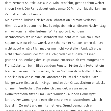
dem Zermatt Shuttle, das alle 20 Minuten fährt, geht es dann weiter
in den Skiort. Die Fahrt dauert entspannte 20 Minuten bis die Bahn im
Zermatter Bahnhof einrollt.
Mein erster Eindruck, als ich den Bahnstation Zermatt verlasse:
Himmel, was ist denn hier los. Es zeigt sich mir an diesem Nachmittag
ein vollkommen überlaufener Wintersportort. Auf dem
Bahnhofsvorplatz und der Bahnhofstraße geht es zu wie am Times
Square. Was für ein Gewusel. Wie sähe es hier nur aus, wenn der Ort
nicht autofrei wäre? Ich mag es mir nicht vorstellen. Und, wäre das
nicht schon genug, der Ort ist auch gnadenlos zugebaut. Einen
grünen Fleck entlang der Hauptstraße entdecke ich erst morgens am
Frühstückstisch beim Blick aus dem Fenster. Hinter dem Hotel ist ein
brauner Flecken Erde zu sehen, der im Sommer dann hoffentlich zu
einer kleinen Wiese mutiert. Ansonsten ist im Tal ein freier Platz
Mangelware. Erst an den Hängen und an den Ortsausläufern entdecke
ich mehr Freiflächen. Das sehe ich ganz gut, als wir in der
Gornergratbahn sitzen und – ach Wunder – auf den Gornergrat
fahren. Der Gornergrat bietet die best view on Matterhorn, wie ich
überall in Zermatt und im Internet lese. Grund genug, sich ein