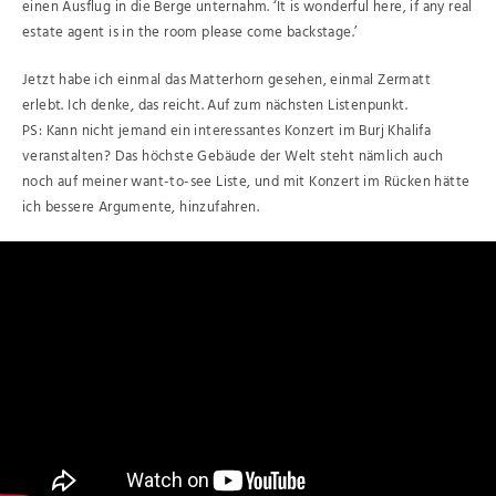
einen Ausflug in die Berge unternahm. ‘It is wonderful here, if any real
estate agent is in the room please come backstage.’
Jetzt habe ich einmal das Matterhorn gesehen, einmal Zermatt
erlebt. Ich denke, das reicht. Auf zum nächsten Listenpunkt.
PS: Kann nicht jemand ein interessantes Konzert im Burj Khalifa
veranstalten? Das höchste Gebäude der Welt steht nämlich auch
noch auf meiner want-to-see Liste, und mit Konzert im Rücken hätte
ich bessere Argumente, hinzufahren.