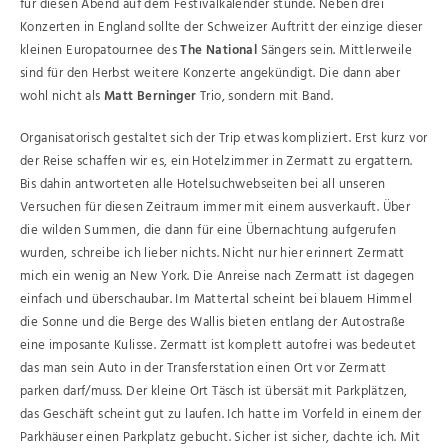
für diesen Abend auf dem Festivalkalender stünde. Neben drei
Konzerten in England sollte der Schweizer Auftritt der einzige dieser
kleinen Europatournee des
The National
Sängers sein. Mittlerweile
sind für den Herbst weitere Konzerte angekündigt. Die dann aber
wohl nicht als
Matt Berninger
Trio, sondern mit Band.
Organisatorisch gestaltet sich der Trip etwas kompliziert. Erst kurz vor
der Reise schaffen wir es, ein Hotelzimmer in Zermatt zu ergattern.
Bis dahin antworteten alle Hotelsuchwebseiten bei all unseren
Versuchen für diesen Zeitraum immer mit einem ausverkauft. Über
die wilden Summen, die dann für eine Übernachtung aufgerufen
wurden, schreibe ich lieber nichts. Nicht nur hier erinnert Zermatt
mich ein wenig an New York. Die Anreise nach Zermatt ist dagegen
einfach und überschaubar. Im Mattertal scheint bei blauem Himmel
die Sonne und die Berge des Wallis bieten entlang der Autostraße
eine imposante Kulisse. Zermatt ist komplett autofrei was bedeutet
das man sein Auto in der Transferstation einen Ort vor Zermatt
parken darf/muss. Der kleine Ort Täsch ist übersät mit Parkplätzen,
das Geschäft scheint gut zu laufen. Ich hatte im Vorfeld in einem der
Parkhäuser einen Parkplatz gebucht. Sicher ist sicher, dachte ich. Mit