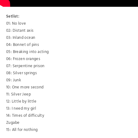
Setlist:
01: No love
02: Distant axis
03: Inland ocean
04: Bonnet of pins
05: Breaking into acting
06: Frozen oranges
07: Serpentine prison
08: Silver springs
09: Junk
10: One more second
11: Silver Jeep
12: Little by little
13: I need my girl
14: Times of difficulty
Zugabe
15: All for nothing