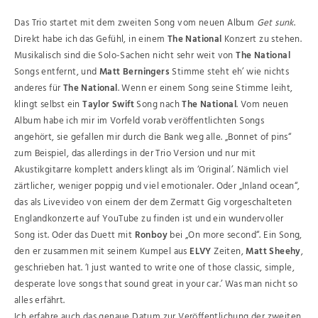
Das Trio startet mit dem zweiten Song vom neuen Album
Get sunk
.
Direkt habe ich das Gefühl, in einem
The National
Konzert zu stehen.
Musikalisch sind die Solo-Sachen nicht sehr weit von
The National
Songs entfernt, und
Matt Berningers
Stimme steht eh’ wie nichts
anderes für
The National
. Wenn er einem Song seine Stimme leiht,
klingt selbst ein
Taylor Swift
Song nach
The National
. Vom neuen
Album habe ich mir im Vorfeld vorab veröffentlichten Songs
angehört, sie gefallen mir durch die Bank weg alle. „Bonnet of pins“
zum Beispiel, das allerdings in der Trio Version und nur mit
Akustikgitarre komplett anders klingt als im ‘Original’. Nämlich viel
zärtlicher, weniger poppig und viel emotionaler. Oder „Inland ocean“,
das als Livevideo von einem der dem Zermatt Gig vorgeschalteten
Englandkonzerte auf YouTube zu finden ist und ein wundervoller
Song ist. Oder das Duett mit
Ronboy
bei „On more second“. Ein Song,
den er zusammen mit seinem Kumpel aus
ELVY
Zeiten,
Matt Sheehy
,
geschrieben hat. ‘I just wanted to write one of those classic, simple,
desperate love songs that sound great in your car.’ Was man nicht so
alles erfährt.
Ich erfahre auch das genaue Datum zur Veröffentlichung der zweiten