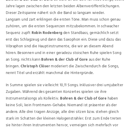
Jahre lagen zwischen den letzten beiden Albenveröffentlichungen.
Dieser Zeitspanne nähert sich die Band so langsam wieder.
Langsam und zart erklingen die ersten Töne. Man muss schon genau
zuhören, um die ersten Sequenzen mitzubekommen. In schwacher
Sequenz zupft
Robin Rodenberg
den Standbass, gemächlich setzt
erst das Schlagzeug und dann das Saxophon ein. Diese und dazu das
Vibraphon sind die Hauptinstrumente, die wir an diesem Abend
hören. Besonnen und in einer geradezu stoischen Ruhe spielen Song
an Song. nichts kann
Bohren & der Club of Gore
aus der Ruhe
bringen.
Christoph Clöser
moderiert die Zwischendurch die Songs,
nennt Titel und erzählt manchmal die Hintergründe.
In Summe spielen sie vielleicht 10,11 Songs. Inklusiver drei umjubelter
Zugaben. Während des gesamten Konzertes spielen sie ihre
Instrumentalsongs als Kollektiv.
Bohren & der Club of Gore
haben
keine Soli, kein Frontmann-Gehabe. Niemand ist präsenter als der
andere. Alle drei tragen Anzüge, alle drei sitzen bzw. stehen gleich
stark im Schatten der kleinen Halogenstrahler. Erst zum Ende treten
sie hinter ihren Instrumenten hervor, verneigen sich mehrfach vor