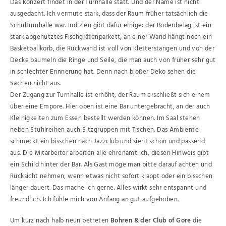
Das Konzert findet in der Turnhalle statt. Und der Name ist nicht
ausgedacht. Ich vermute stark, dass der Raum früher tatsächlich die
Schulturnhalle war. Indizien gibt dafür einige: der Bodenbelag ist ein
stark abgenutztes Fischgrätenparkett, an einer Wand hängt noch ein
Basketballkorb, die Rückwand ist voll von Kletterstangen und von der
Decke baumeln die Ringe und Seile, die man auch von früher sehr gut
in schlechter Erinnerung hat. Denn nach bloßer Deko sehen die
Sachen nicht aus.
Der Zugang zur Turnhalle ist erhöht, der Raum erschließt sich einem
über eine Empore. Hier oben ist eine Bar untergebracht, an der auch
Kleinigkeiten zum Essen bestellt werden können. Im Saal stehen
neben Stuhlreihen auch Sitzgruppen mit Tischen. Das Ambiente
schmeckt ein bisschen nach Jazzclub und sieht schön und passend
aus. Die Mitarbeiter arbeiten alle ehrenamtlich, diesen Hinweis gibt
ein Schild hinter der Bar. Als Gast möge man bitte darauf achten und
Rücksicht nehmen, wenn etwas nicht sofort klappt oder ein bisschen
länger dauert. Das mache ich gerne. Alles wirkt sehr entspannt und
freundlich. Ich fühle mich von Anfang an gut aufgehoben.
Um kurz nach halb neun betreten
Bohren & der Club of Gore
die