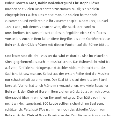
Bühne.
Morten Gass
,
Robin Rodenberg
und
Christoph Clöser
machen seit vielen Jahrzehnten zusammen Musik, sie sind ein
eingespielter Haufen. Das merkt man. Sie spielen harmonisch
zusammen und verlieren nie ihr Zusammenspiel. Doom Jazz, Dunkel
Jazz, Label, mit denen versucht wird, die Musik der Band zu
umschreiben. Ich kann mir unter diesen Begriffen nichts Greifbares
vorstellen. Auch in Bern fallen diese Begriffe, als eine Conférencieuse
Bohren & den Club of Gore
mit diesen Worten auf die Bühne bittet.
Und kaum sind die drei Musiker da, wird es dunkel. Also im visuellen
Sinn, gegebenenfalls auch im musikalischen. Das Bühnenlicht wird bis
auf vier, fünf kleine Halogenpunktstrahler nicht mehr existent, das
Saallicht ist sowieso aus. Selbst aus der ersten Reihe sind die Musiker
nur schattenhaft zu erkennen. Der Saal ist bis auf den letzten Stuhl
besetzt. Vorher hatte ich Mühe mir vorzustellen, wie viele Besucher
Bohren & der Club of Gore
in Bern ziehen würde. Jetzt bin ich etwas
überrascht über ihren hohen Bekanntheitsgrad. Den hätte ich ihnen
nicht wirklich zugetraut. 300 Leute sollten sicherlich im Saal sein,
schätze ich.
Patchouli Blue
ist immer noch das aktuelle Album von
Bohren & der Club of Gore
. Es wäre an der Zeit für neue Songs, sechs