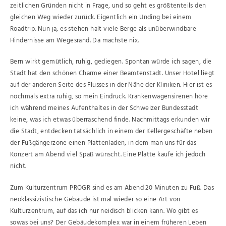
zeitlichen Gründen nicht in Frage, und so geht es größtenteils den
gleichen Weg wieder zurück. Eigentlich ein Unding bei einem
Roadtrip. Nun ja, es stehen halt viele Berge als unüberwindbare
Hindernisse am Wegesrand. Da machste nix.
Bern wirkt gemütlich, ruhig, gediegen. Spontan würde ich sagen, die
Stadt hat den schönen Charme einer Beamtenstadt. Unser Hotel liegt
auf der anderen Seite des Flusses in der Nähe der Kliniken. Hier ist es
nochmals extra ruhig, so mein Eindruck. Krankenwagensirenen höre
ich während meines Aufenthaltes in der Schweizer Bundesstadt
keine, was ich etwas überraschend finde. Nachmittags erkunden wir
die Stadt, entdecken tatsächlich in einem der Kellergeschäfte neben
der Fußgängerzone einen Plattenladen, in dem man uns für das
Konzert am Abend viel Spaß wünscht. Eine Platte kaufe ich jedoch
nicht.
Zum Kulturzentrum PROGR sind es am Abend 20 Minuten zu Fuß. Das
neoklassizistische Gebäude ist mal wieder so eine Art von
Kulturzentrum, auf das ich nur neidisch blicken kann. Wo gibt es
sowas bei uns? Der Gebäudekomplex war in einem früheren Leben