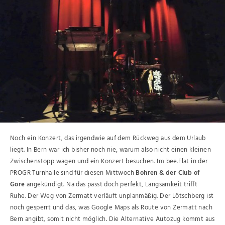
Noch ein Konzert, das irgendwie auf dem Rückweg aus dem Urlaub
liegt. In Bern war ich bisher noch nie, warum also nicht einen kleinen
Zwischenstopp wagen und ein Konzert besuchen. Im bee.Flat in der
PROGR Turnhalle sind für diesen Mittwoch
Bohren & der Club of
Gore
angekündigt. Na das passt doch perfekt, Langsamkeit trifft
Ruhe. Der Weg von Zermatt verläuft unplanmäßig. Der Lötschberg ist
noch gesperrt und das, was Google Maps als Route von Zermatt nach
Bern angibt, somit nicht möglich. Die Alternative Autozug kommt aus