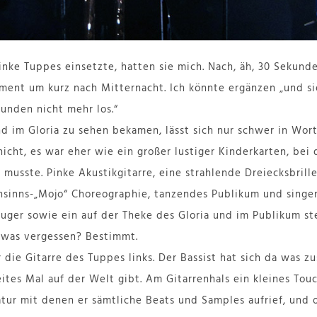
inke Tuppes einsetzte, hatten sie mich. Nach, äh, 30 Sekund
ent um kurz nach Mitternacht. Ich könnte ergänzen „und si
unden nicht mehr los.“
 im Gloria zu sehen bekamen, lässt sich nur schwer in Wort
nicht, es war eher wie ein großer lustiger Kinderkarten, bei
musste. Pinke Akustikgitarre, eine strahlende Dreiecksbrill
sinns-„Mojo“ Choreographie, tanzendes Publikum und singe
ger sowie ein auf der Theke des Gloria und im Publikum st
 was vergessen? Bestimmt.
r die Gitarre des Tuppes links. Der Bassist hat sich da was 
eites Mal auf der Welt gibt. Am Gitarrenhals ein kleines Tou
tatur mit denen er sämtliche Beats und Samples aufrief, und