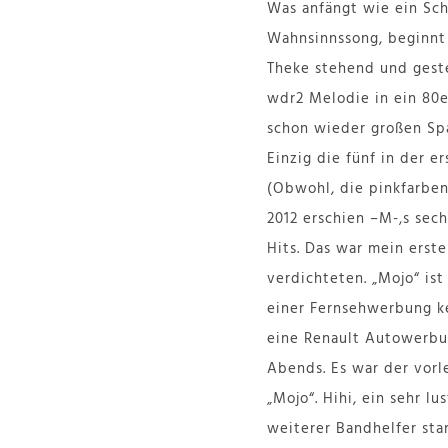
Was anfängt wie ein Schl
Wahnsinnssong, beginnt 
Theke stehend und geste
wdr2 Melodie in ein 80e
schon wieder großen Spa
Einzig die fünf in der 
(Obwohl, die pinkfarben
2012 erschien –M-‚s sech
Hits. Das war mein erst
verdichteten. „Mojo“ ist
einer Fernsehwerbung ke
eine Renault Autowerbun
Abends. Es war der vorl
„Mojo“. Hihi, ein sehr l
weiterer Bandhelfer st