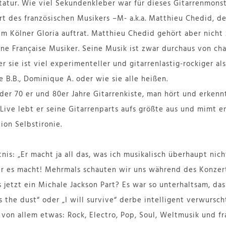
tatur. Wie viel Sekundenkleber war für dieses Gitarrenmon
ert des französischen Musikers –M- a.k.a. Matthieu Chedid, 
im Kölner Gloria auftrat. Matthieu Chedid gehört aber nicht
ne Française Musiker. Seine Musik ist zwar durchaus von c
r sie ist viel experimenteller und gitarrenlastig-rockiger al
 B.B., Dominique A. oder wie sie alle heißen.
 der 70 er und 80er Jahre Gitarrenkiste, man hört und erkenn
 Live lebt er seine Gitarrenparts aufs größte aus und mimt e
ion Selbstironie.
is: „Er macht ja all das, was ich musikalisch überhaupt nich
r es macht! Mehrmals schauten wir uns während des Konzert
 jetzt ein Michale Jackson Part? Es war so unterhaltsam, dass
 the dust“ oder „I will survive“ derbe intelligent verwursch
 von allem etwas: Rock, Electro, Pop, Soul, Weltmusik und f