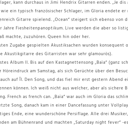
ager, kann durchaus in Jimi Hendrix Gitarren enden. „Je dis 
wie ein typisch französischer Schlager, im Gloria endete er
nreich Gitarre spielend. „Ocean“ steigert sich ebenso von d
r Jahre Fiesheitenpanoptikum. Live werden die aber so listi
ß machte, zuzuhören. Queen hin oder her.
ersten Zugabe gespielten Akustiksachen wurden konsequent o
e Akustikgitarre des Gitarristen war sehr glamourös).
stes Album Il. Bis auf den Kastagnettensong „Baïa“ (ganz sc
er Höreindruck am Samstag, als sich Gerüchte über den Besu
 auch auf Îl. Den Song, und das fiel mir erst gestern Abend e
nnen können. Ich weiß nicht aus welcher, aber als sichere 
g. French as french can. „Baïa“ war auch im Gloria das schl
etzte Song, danach kam in einer Dancefassung unter Vollpl
ustiges Ende, eine wunderschöne Persiflage. Alle drei Musike
anden am Bühnenrand und machten „Saturday night fever“ -