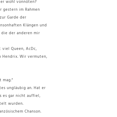
ster wohl vonnöten?
der gestern im Rahmen
 zur Garde der
hansonhaften Klängen und
s die der anderen mir
t viel Queen, AcDc,
n Hendrix. Wir vermuten,
t mag.“
es ungläubig an. Hat er
 es gar nicht auffiel,
telt wurden.
ranzösischem Chanson.