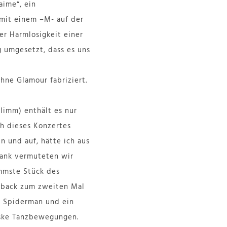
aime“, ein
 mit einem –M- auf der
er Harmlosigkeit einer
g umgesetzt, dass es uns
hne Glamour fabriziert.
hlimm) enthält es nur
ch dieses Konzertes
in und auf, hätte ich aus
Bank vermuteten wir
immste Stück des
ayback zum zweiten Mal
r, Spiderman und ein
eske Tanzbewegungen.