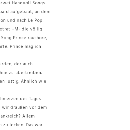
 zwei Handvoll Songs
board aufgebaut, an dem
son und nach Le Pop.
etrat –M- die völlig
 Song Prince raushöre,
rte. Prince mag ich
urden, der auch
ohne zu übertreiben.
en lustig. Ähnlich wie
chmerzen des Tages
ls wir draußen vor dem
rankreich? Allem
a zu locken. Das war