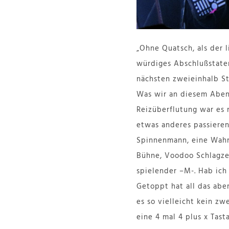
„Ohne Quatsch, als der l
würdiges Abschlußstatem
nächsten zweieinhalb St
Was wir an diesem Abend
Reizüberflutung war es 
etwas anderes passieren 
Spinnenmann, eine Wahn
Bühne, Voodoo Schlagzeu
spielender –M-. Hab ich
Getoppt hat all das abe
es so vielleicht kein zw
eine 4 mal 4 plus x Tas