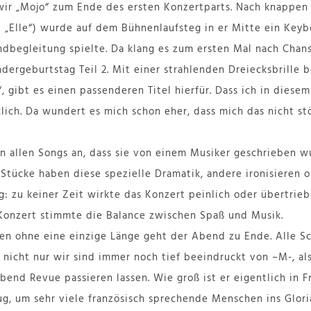
wir „Mojo“ zum Ende des ersten Konzertparts. Nach knappen
 „Elle“) wurde auf dem Bühnenlaufsteg in er Mitte ein Key
dbegleitung spielte. Da klang es zum ersten Mal nach Chan
dergeburtstag Teil 2. Mit einer strahlenden Dreiecksbrille b
 gibt es einen passenderen Titel hierfür. Dass ich in diesem
lich. Da wundert es mich schon eher, dass mich das nicht stö
n allen Songs an, dass sie von einem Musiker geschrieben w
 Stücke haben diese spezielle Dramatik, andere ironisieren 
g: zu keiner Zeit wirkte das Konzert peinlich oder übertrieb
Konzert stimmte die Balance zwischen Spaß und Musik.
en ohne eine einzige Länge geht der Abend zu Ende. Alle S
, nicht nur wir sind immer noch tief beeindruckt von –M-, a
bend Revue passieren lassen. Wie groß ist er eigentlich in F
g, um sehr viele französisch sprechende Menschen ins Glori