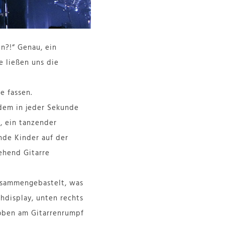
en?!“ Genau, ein
e ließen uns die
e fassen.
 dem in jeder Sekunde
e, ein tanzender
nde Kinder auf der
ehend Gitarre
zusammengebastelt, was
chdisplay, unten rechts
 oben am Gitarrenrumpf