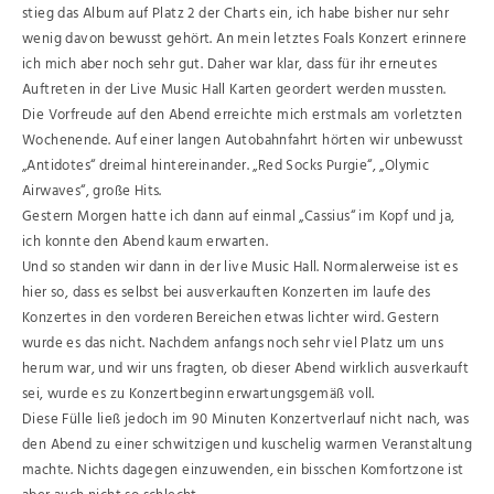
stieg das Album auf Platz 2 der Charts ein, ich habe bisher nur sehr
wenig davon bewusst gehört. An mein letztes Foals Konzert erinnere
ich mich aber noch sehr gut. Daher war klar, dass für ihr erneutes
Auftreten in der Live Music Hall Karten geordert werden mussten.
Die Vorfreude auf den Abend erreichte mich erstmals am vorletzten
Wochenende. Auf einer langen Autobahnfahrt hörten wir unbewusst
„Antidotes“ dreimal hintereinander. „Red Socks Purgie“, „Olymic
Airwaves“, große Hits.
Gestern Morgen hatte ich dann auf einmal „Cassius“ im Kopf und ja,
ich konnte den Abend kaum erwarten.
Und so standen wir dann in der live Music Hall. Normalerweise ist es
hier so, dass es selbst bei ausverkauften Konzerten im laufe des
Konzertes in den vorderen Bereichen etwas lichter wird. Gestern
wurde es das nicht. Nachdem anfangs noch sehr viel Platz um uns
herum war, und wir uns fragten, ob dieser Abend wirklich ausverkauft
sei, wurde es zu Konzertbeginn erwartungsgemäß voll.
Diese Fülle ließ jedoch im 90 Minuten Konzertverlauf nicht nach, was
den Abend zu einer schwitzigen und kuschelig warmen Veranstaltung
machte. Nichts dagegen einzuwenden, ein bisschen Komfortzone ist