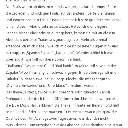
aber auch nicht so schlecht.
Die Foals waren an diesem Abend zweigeteilt. Auf der einen Seite
die zackigen und rockigen Foals, auf der anderen Seite die ruhigen
und dancetrancigen Foals. Erstere kannte ich sehr gut, letztere lernte
ich an diesem Abend sehr zu schätzen. Hatte ich die ruhigeren
Sachen bisher eher achtlos durchgehört, kamen sie mir an diesem
Abend als perfekte Traumtanzgrundlage vor. Mehr als einmal
ertappte ich mich dabei, wie ich mit geschlossenen Augen hin- und
her wippte. „Spanish Sahara“, „Late night“. Wunderschön! Ich war
überrascht, wie toll ich diese Songs live fand.
“ Balloons”, “My number” und “Bad habit” im Mittelteil sowie in der
Zugabe “Moon” (anfänglich schwach, gegen Ende überragend) und
“Inhaler” bildeten zwei neue-Songs-Blöcke, die mit sehr guten
„Olympic Airwaves“ und „Blue blood“ umrahmt wurden.
Das finale „2 steps, twice“ war unbeschreiblich grandios. Yannis
Philippakis (oder doch Harald Glööckner) durchlief zum zweiten Mal
die Live Music Hall, erklomm die Theke im hinteren Bereich und ließ
seine Band auf der Bühne machen. Er erreichte zwar nicht ganz die
Qualität des -M- Ausflugs zwei Tage zuvor, war aber der nicht-
musikalische Konzerthöhepunkt des Abends. Denn darüber hinaus war