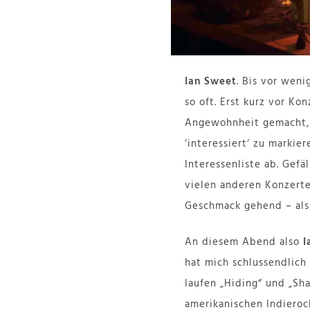
Ian Sweet
. Bis vor weni
so oft. Erst kurz vor Ko
Angewohnheit gemacht, K
‘interessiert‘ zu marki
Interessenliste ab. Gefä
vielen anderen Konzert
Geschmack gehend – als 
An diesem Abend also
I
hat mich schlussendlich 
laufen „Hiding“ und „Sha
amerikanischen Indiero