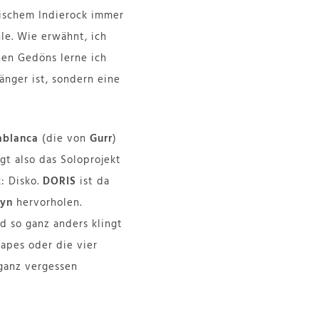
nischem Indierock immer
hle. Wie erwähnt, ich
hen Gedöns lerne ich
änger ist, sondern eine
ablanca
(die von
Gurr
)
gt also das Soloprojekt
k: Disko.
DORIS
ist da
yn
hervorholen.
d so ganz anders klingt
apes oder die vier
ganz vergessen