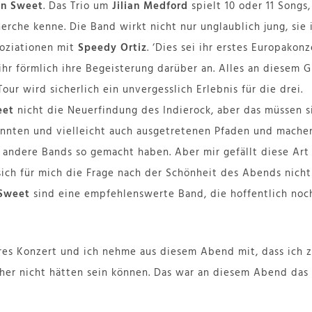
an Sweet
. Das Trio um
Jilian Medford
spielt 10 oder 11 Songs
rche kenne. Die Band wirkt nicht nur unglaublich jung, sie i
oziationen mit
Speedy Ortiz
. ‘Dies sei ihr erstes Europakon
hr förmlich ihre Begeisterung darüber an. Alles an diesem G
Tour wird sicherlich ein unvergesslich Erlebnis für die drei.
eet
nicht die Neuerfindung des Indierock, aber das müssen si
annten und vielleicht auch ausgetretenen Pfaden und mache
andere Bands so gemacht haben. Aber mir gefällt diese Art 
 sich für mich die Frage nach der Schönheit des Abends nicht 
 Sweet
sind eine empfehlenswerte Band, die hoffentlich noc
res Konzert und ich nehme aus diesem Abend mit, dass ich 
cher nicht hätten sein können. Das war an diesem Abend das 