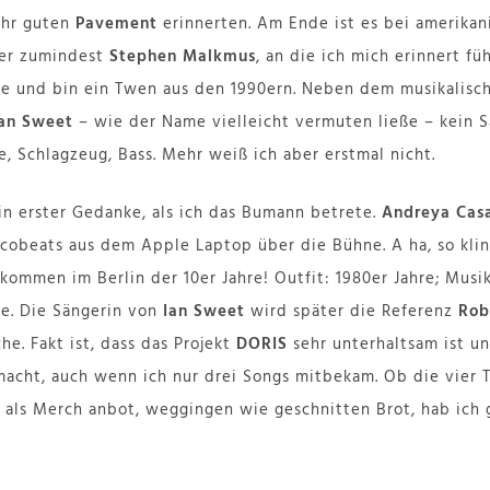
sehr guten
Pavement
erinnerten. Am Ende ist es bei amerika
er zumindest
Stephen Malkmus
, an die ich mich erinnert fü
e und bin ein Twen aus den 1990ern. Neben dem musikalisc
Ian Sweet
– wie der Name vielleicht vermuten ließe – kein S
e, Schlagzeug, Bass. Mehr weiß ich aber erstmal nicht.
in erster Gedanke, als ich das Bumann betrete.
Andreya Cas
cobeats aus dem Apple Laptop über die Bühne. A ha, so klin
lkommen im Berlin der 10er Jahre! Outfit: 1980er Jahre; Musi
me. Die Sängerin von
Ian Sweet
wird später die Referenz
Rob
e. Fakt ist, dass das Projekt
DORIS
sehr unterhaltsam ist un
macht, auch wenn ich nur drei Songs mitbekam. Ob die vier T
als Merch anbot, weggingen wie geschnitten Brot, hab ich 