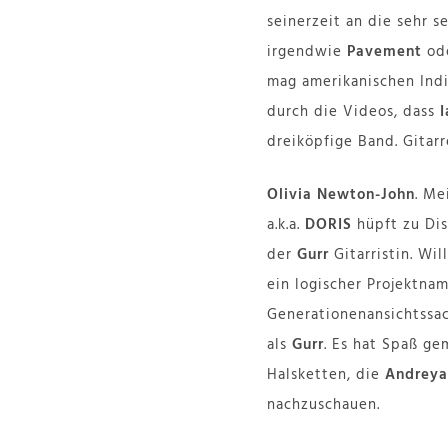
seinerzeit an die sehr 
irgendwie
Pavement
od
mag amerikanischen Indi
durch die Videos, dass
dreiköpfige Band. Gitarr
Olivia Newton-John
. Me
a.k.a.
DORIS
hüpft zu Dis
der
Gurr
Gitarristin. Wil
ein logischer Projektna
Generationenansichtssach
als
Gurr
. Es hat Spaß ge
Halsketten, die
Andreya
nachzuschauen.