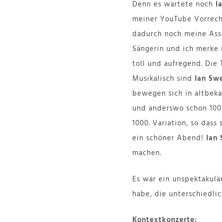
Denn es wartete noch
I
meiner YouTube Vorreche
dadurch noch meine Ass
Sängerin und ich merke i
toll und aufregend. Die 
Musikalisch sind
Ian Sw
bewegen sich in altbek
und anderswo schon 100 
1000. Variation, so dass
ein schöner Abend!
Ian
machen.
Es war ein unspektakulä
habe, die unterschiedli
Kontextkonzerte: