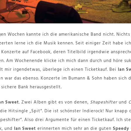
gen Wochen kannte ich die amerikanische Band nicht. Nichts 
nzerten lerne ich die Musik kennen. Seit einiger Zeit habe ich
onzerte auf Facebook, deren Titelbild irgendwie anspreche
eren. Am Wochenende klicke ich mich dann durch und höre su
llt mir irgendetwas, überlege ich einen Ticketkauf. Bei
Ian S
en war das ebenso. Konzerte im Bumann & Sohn haben sich 
sichere Bank herausgestellt.
an Sweet
. Zwei Alben gibt es von denen,
Shapeshifter
und
C
die Hitsingle „Spit“. Die ist schönster Indierock! Nur knapp
peshifter“. Also drei Argumente für einen Ticketkauf. Ich ste
ck, und
Ian Sweet
erinnerten mich sehr an die guten
Speedy 