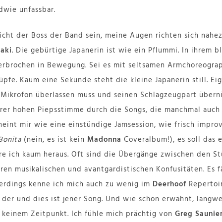
ndwie unfassbar.
icht der Boss der Band sein, meine Augen richten sich nahez
aki
. Die gebürtige Japanerin ist wie ein Pflummi. In ihrem b
terbrochen in Bewegung. Sei es mit seltsamen Armchoreogra
pfe. Kaum eine Sekunde steht die kleine Japanerin still. Eig
 Mikrofon überlassen muss und seinen Schlagzeugpart übern
ihrer hohen Piepsstimme durch die Songs, die manchmal auch 
heint mir wie eine einstündige Jamsession, wie frisch impro
 Bonita
(nein, es ist kein
Madonna
Coveralbum!), es soll das 
re ich kaum heraus. Oft sind die Übergänge zwischen den St
ren musikalischen und avantgardistischen Konfusitäten. Es fä
lerdings kenne ich mich auch zu wenig im
Deerhoof
Repertoir
 der und dies ist jener Song. Und wie schon erwähnt, langwei
 keinem Zeitpunkt. Ich fühle mich prächtig von
Greg Saunie