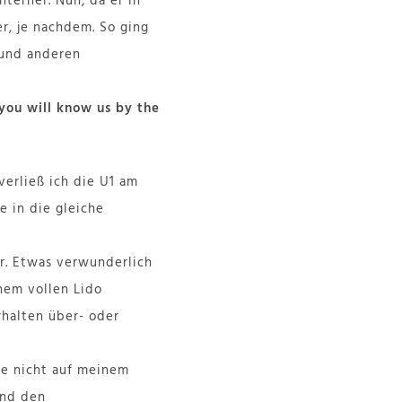
terher. Nun, da er in
r, je nachdem. So ging
 und anderen
ou will know us by the
erließ ich die U1 am
e in die gleiche
ür. Etwas verwunderlich
nem vollen Lido
rhalten über- oder
sie nicht auf meinem
nd den