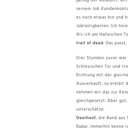
genug der Auskunft. Mit
seinem Job Kundenkontak
es noch etwas hin und 
Joblästigkeiten. Ich hör
Als ich am Halleschen T
trail of dead
. Das passt
Drei Stunden zuvor war 
Schlesischen Tor und tr
Richtung mit der gleich
Ausverkauft, so erklärt
nehmen wir das zur Kenn
gleichgesetzt. Aber gut,
unterschätze.
Deerhoof
, die Band aus 
Radar. Immerhin kenne i