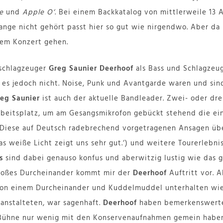
e
und
Apple O‘
. Bei einem Backkatalog von mittlerweile 13 A
ange nicht gehört passt hier so gut wie nirgendwo. Aber da 
hrem Konzert gehen.
schlagzeuger
Greg Saunier
Deerhoof
als Bass und Schlagzeug
t es jedoch nicht. Noise, Punk und Avantgarde waren und sind
eg Saunier
ist auch der aktuelle Bandleader. Zwei- oder drei
beitsplatz, um am Gesangsmikrofon gebückt stehend die ei
. Diese auf Deutsch radebrechend vorgetragenen Ansagen üb
s weiße Licht zeigt uns sehr gut.‘) und weitere Tourerlebni
as
sind dabei genauso konfus und aberwitzig lustig wie das 
großes Durcheinander kommt mir der
Deerhoof
Auftritt vor. A
 von einem Durcheinander und Kuddelmuddel unterhalten wie
ranstalteten, war sagenhaft.
Deerhoof
haben bemerkenswerte
 Bühne nur wenig mit den Konservenaufnahmen gemein haben. 