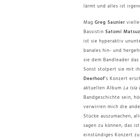
lärmt und alles ist irge
Mag
Greg Saunier
vielle
Bassistin
Satomi Matsuz
ist sie hyperaktiv unun
banales hin- und hergehü
sie dem Bandleader das
Sonst stolpert sie mit 
Deerhoof
’s Konzert ersc
aktuellen Album
La Isla
Bandgeschichte sein, hö
verwirren mich die ande
Stücke auszumachen, al
sagen zu können, das ist
einstündiges Konzert zu