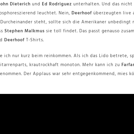
John Dieterich
und
Ed Rodriguez
unterhalten. Und das nicht 
hosphoreszierend leuchtet. Nein,
Deerhoof
überzeugten live a
 Durcheinander steht, sollte sich die Amerikaner unbedingt 
ss
Stephen Malkmus
sie toll findet. Das passt genauso zus
nd
Deerhoof
T-Shirts.
e ich nur kurz beim reinkommen. Als ich das Lido betrete, sp
Gitarrenparts, krautrockhaft monoton. Mehr kann ich zu
Farfa
genommen. Der Applaus war sehr entgegenkommend, mies kön