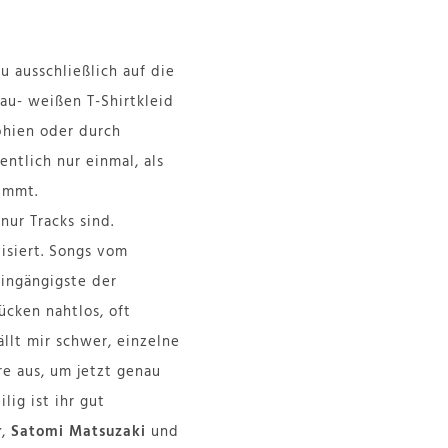
u ausschließlich auf die
lau- weißen T-Shirtkleid
phien oder durch
entlich nur einmal, als
immt.
nur Tracks sind.
visiert. Songs vom
eingängigste der
ücken nahtlos, oft
llt mir schwer, einzelne
e aus, um jetzt genau
lig ist ihr gut
r
,
Satomi Matsuzaki
und