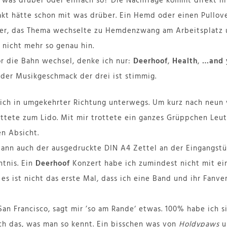
 was drüber oder einfach so? Die Nachfrage kommt direkt hin
t hätte schon mit was drüber. Ein Hemd oder einen Pullove
her, das Thema wechselte zu Hemdenzwang am Arbeitsplatz
e nicht mehr so genau hin.
or die Bahn wechsel, denke ich nur:
Deerhoof
,
Health
,
…and y
, der Musikgeschmack der drei ist stimmig.
ich in umgekehrter Richtung unterwegs. Um kurz nach neun v
ottete zum Lido. Mit mir trottete ein ganzes Grüppchen Leut
en Absicht.
 dann auch der ausgedruckte DIN A4 Zettel an der Eingangst
tnis. Ein
Deerhoof
Konzert habe ich zumindest nicht mit ei
 es ist nicht das erste Mal, dass ich eine Band und ihr Fanve
San Francisco, sagt mir ’so am Rande‘ etwas. 100% habe ich 
ch das, was man so kennt. Ein bisschen was von
Holdypaws
u