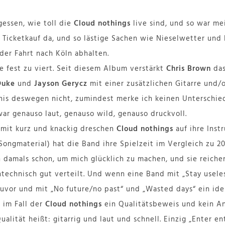
gessen, wie toll die
Cloud nothings
live sind, und so war me
Ticketkauf da, und so lästige Sachen wie Nieselwetter und 
der Fahrt nach Köln abhalten.
e fest zu viert. Seit diesem Album verstärkt
Chris Brown
das
Duke
und
Jayson Gerycz
mit einer zusätzlichen Gitarre und/
bnis deswegen nicht, zumindest merke ich keinen Untersch
war genauso laut, genauso wild, genauso druckvoll.
mit kurz und knackig dreschen
Cloud nothings
auf ihre Inst
ongmaterial) hat die Band ihre Spielzeit im Vergleich zu 20
 damals schon, um mich glücklich zu machen, und sie reichen 
ntechnisch gut verteilt. Und wenn eine Band mit „Stay usele
zuvor und mit „No future/no past“ und „Wasted days“ ein ide
s im Fall der
Cloud nothings
ein Qualitätsbeweis und kein A
alität heißt: gitarrig und laut und schnell. Einzig „Enter e