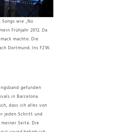
. Songs wie „No
mein Frühjahr 2012. Da
hmack machte. Die
nach Dortmund. Ins FZW.
blingsband gefunden
ivals in Barcelona
sch, dass ich alles von
r jeden Schritt und
 meiner Seite. Die
hout sound
bekam ich