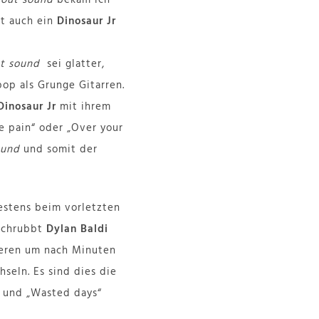
ht auch ein
Dinosaur Jr
ut sound
sei glatter,
op als Grunge Gitarren.
Dinosaur Jr
mit ihrem
e pain“ oder „Over your
ound
und somit der
testens beim vorletzten
 schrubbt
Dylan Baldi
sieren um nach Minuten
seln. Es sind dies die
“ und „Wasted days“