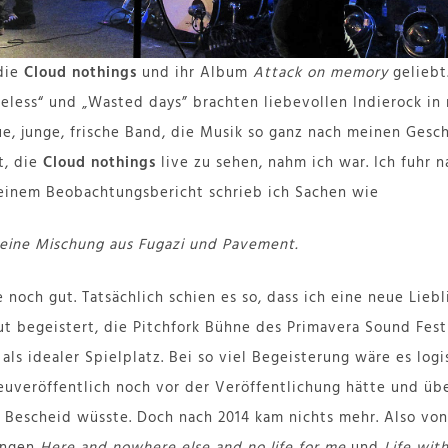
die
Cloud nothings
und ihr Album
Attack on memory
geliebt
seless“ und „Wasted days” brachten liebevollen Indierock in 
e, junge, frische Band, die Musik so ganz nach meinen Gesc
t, die
Cloud nothings
live zu sehen, nahm ich war. Ich fuhr 
meinem Beobachtungsbericht schrieb ich Sachen wie
 eine Mischung aus Fugazi und Pavement.
e noch gut. Tatsächlich schien es so, dass ich eine neue Lie
ut begeistert, die Pitchfork Bühne des Primavera Sound Fest
als idealer Spielplatz. Bei so viel Begeisterung wäre es logi
euveröffentlich noch vor der Veröffentlichung hätte und übe
Bescheid wüsste. Doch nach 2014 kam nichts mehr. Also von
ungen
Here and nowhere else and no life for me
und
Life wit