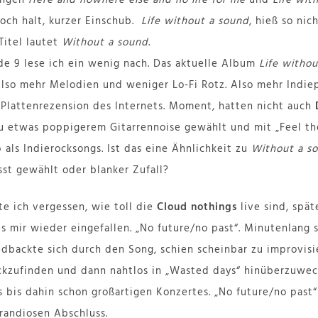
Doch halt, kurzer Einschub.
Life without a sound
, hieß so nic
Titel lautet
Without a sound
.
de 9 lese ich ein wenig nach. Das aktuelle Album
Life witho
Also mehr Melodien und weniger Lo-Fi Rotz. Also mehr Indiep
r Plattenrezension des Internets. Moment, hatten nicht auch
u etwas poppigerem Gitarrennoise gewählt und mit „Feel th
als Indierocksongs. Ist das eine Ähnlichkeit zu
Without a s
st gewählt oder blanker Zufall?
te ich vergessen, wie toll die
Cloud nothings
live sind, spä
 mir wieder eingefallen. „No future/no past“. Minutenlang
eedbackte sich durch den Song, schien scheinbar zu improvi
ckzufinden und dann nahtlos in „Wasted days“ hinüberzuwech
s bis dahin schon großartigen Konzertes. „No future/no past
randiosen Abschluss.