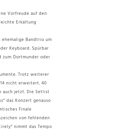
ine Vorfreude auf den
leichte Erkältung
 ehemalige Bandtrio um
oder Keyboard. Spürbar
ied zum Dortmunder oder
rumente. Trotz weiterer
14 nicht erweitert. 40
auch jetzt. Die Setlist
ss“ das Konzert genauso
ntisches Finale
nzeichen von fehlenden
ntirely“ nimmt das Tempo