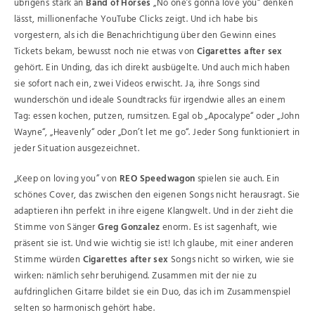
übrigens stark an
Band of Horses
„No one’s gonna love you“ denken
lässt, millionenfache YouTube Clicks zeigt. Und ich habe bis
vorgestern, als ich die Benachrichtigung über den Gewinn eines
Tickets bekam, bewusst noch nie etwas von
Cigarettes after sex
gehört. Ein Unding, das ich direkt ausbügelte. Und auch mich haben
sie sofort nach ein, zwei Videos erwischt. Ja, ihre Songs sind
wunderschön und ideale Soundtracks für irgendwie alles an einem
Tag: essen kochen, putzen, rumsitzen. Egal ob „Apocalype“ oder „John
Wayne“, „Heavenly“ oder „Don’t let me go“. Jeder Song funktioniert in
jeder Situation ausgezeichnet.
„Keep on loving you” von
REO Speedwagon
spielen sie auch. Ein
schönes Cover, das zwischen den eigenen Songs nicht herausragt. Sie
adaptieren ihn perfekt in ihre eigene Klangwelt. Und in der zieht die
Stimme von Sänger
Greg Gonzalez
enorm. Es ist sagenhaft, wie
präsent sie ist. Und wie wichtig sie ist! Ich glaube, mit einer anderen
Stimme würden
Cigarettes after sex
Songs nicht so wirken, wie sie
wirken: nämlich sehr beruhigend. Zusammen mit der nie zu
aufdringlichen Gitarre bildet sie ein Duo, das ich im Zusammenspiel
selten so harmonisch gehört habe.