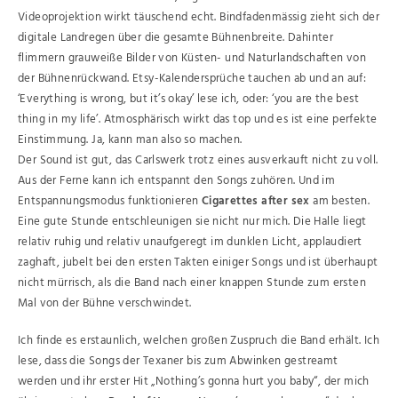
Videoprojektion wirkt täuschend echt. Bindfadenmässig zieht sich der
digitale Landregen über die gesamte Bühnenbreite. Dahinter
flimmern grauweiße Bilder von Küsten- und Naturlandschaften von
der Bühnenrückwand. Etsy-Kalendersprüche tauchen ab und an auf:
‘Everything is wrong, but it’s okay’ lese ich, oder: ‘you are the best
thing in my life’. Atmosphärisch wirkt das top und es ist eine perfekte
Einstimmung. Ja, kann man also so machen.
Der Sound ist gut, das Carlswerk trotz eines ausverkauft nicht zu voll.
Aus der Ferne kann ich entspannt den Songs zuhören. Und im
Entspannungsmodus funktionieren
Cigarettes after sex
am besten.
Eine gute Stunde entschleunigen sie nicht nur mich. Die Halle liegt
relativ ruhig und relativ unaufgeregt im dunklen Licht, applaudiert
zaghaft, jubelt bei den ersten Takten einiger Songs und ist überhaupt
nicht mürrisch, als die Band nach einer knappen Stunde zum ersten
Mal von der Bühne verschwindet.
Ich finde es erstaunlich, welchen großen Zuspruch die Band erhält. Ich
lese, dass die Songs der Texaner bis zum Abwinken gestreamt
werden und ihr erster Hit „Nothing’s gonna hurt you baby“, der mich