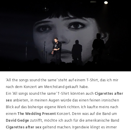
‘All the songs sound the same‘ steht auf einem T-Shirt, das ich mir
nach dem Konzert am Merchstand gekauft habe.
Ein ‘All songs sound the same‘ T-Shirt könnten auch
Cigarettes after
sex
anbieten, in meinen Augen würde das einen feinen ironischen
Blick auf das bisherige eigene Werk richten. Ich kaufte meins nach
einem
The Wedding Present
Konzert. Denn was auf die Band um
David Gedge
zutrifft, möchte ich auch für die amerikanische Band
Cigarettes after sex
geltend machen. Irgendwie klingt es immer