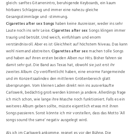
gleich: sanftes Gitarrenintro, beruhigende Keyboards, ein kaum
hörbares Schlagzeug und immer eine nahezu gleiche
Gesangsstimmlage und -stimmung.
Cigarettes after sex Songs
haben keine Ausreisser, weder ins sehr
Laute noch ins sehr Leise.
Cigarettes after sex
Songs klingen immer
traurig und betrübt. Und weich, einfühlsam und enorm
verständnisvoll. Aber es ist Gleichheit auf höchstem Niveau. Das kann
wohl niemand abstreiten.
Cigarettes after sex
machen tolle Songs
und haben auf ihren ersten beiden Alben nur Hits. Bisher fahren sie
damit sehr gut. Die Band aus Texas hat, obwohl sie just erst ihr
zweites Album
Cry
veröffentlicht haben, eine enorme Fangemeinde
und im Konzertsaalindex den mittleren Größenbereich glatt
übersprungen. Vom kleinen Laden direkt rein ins ausverkaufte
Carlswerk, bedächtig groß werden können ja andere. Allerdings frage
ich mich schon, wie lange ihre Masche noch funktioniert. Falls es ein
weiteres Album geben sollte, müsste eigentlich etwas mit ihren
Songs passieren. Sonst könnte ich mir vorstellen, dass das Motto ‘All
songs sound the same‘ negativ ausgelegt wird.
Als ich im Carlswerk ankomme, regnet es vor der Bühne. Die