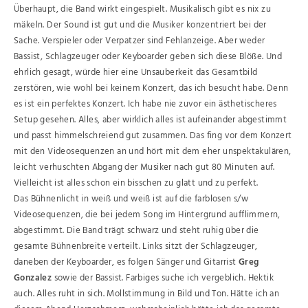
Überhaupt, die Band wirkt eingespielt. Musikalisch gibt es nix zu
mäkeln. Der Sound ist gut und die Musiker konzentriert bei der
Sache. Verspieler oder Verpatzer sind Fehlanzeige. Aber weder
Bassist, Schlagzeuger oder Keyboarder geben sich diese Blöße. Und
ehrlich gesagt, würde hier eine Unsauberkeit das Gesamtbild
zerstören, wie wohl bei keinem Konzert, das ich besucht habe. Denn
es ist ein perfektes Konzert. Ich habe nie zuvor ein ästhetischeres
Setup gesehen. Alles, aber wirklich alles ist aufeinander abgestimmt
und passt himmelschreiend gut zusammen. Das fing vor dem Konzert
mit den Videosequenzen an und hört mit dem eher unspektakulären,
leicht verhuschten Abgang der Musiker nach gut 80 Minuten auf.
Vielleicht ist alles schon ein bisschen zu glatt und zu perfekt.
Das Bühnenlicht in weiß und weiß ist auf die farblosen s/w
Videosequenzen, die bei jedem Song im Hintergrund aufflimmern,
abgestimmt. Die Band trägt schwarz und steht ruhig über die
gesamte Bühnenbreite verteilt. Links sitzt der Schlagzeuger,
daneben der Keyboarder, es folgen Sänger und Gitarrist
Greg
Gonzalez
sowie der Bassist. Farbiges suche ich vergeblich. Hektik
auch. Alles ruht in sich. Mollstimmung in Bild und Ton. Hätte ich an