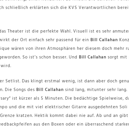
 schließlich erklärten sich die KVS Verantwortlichen berei
das Theater ist die perfekte Wahl. Visuell ist es sehr anmute
rkt der Ort einfach sehr passend für ein
Bill Callahan
Konz
nique wären von ihren Atmosphären her diesem doch mehr ru
geworden. So ist’s schon besser. Und
Bill Callahan
sorgt mit 
 wird.
er Setlist. Das klingt erstmal wenig, ist dann aber doch gen
en. Die Songs des
Bill Callahan
sind lang, mitunter sehr lang. 
sary“ ist kürzer als 5 Minuten. Die bedächtige Spielweise, d
po und die mit viel elektrischer Gitarre ausgedehnten Soli 
Grenze kratzen. Hektik kommt dabei nie auf. Ab und an gibt 
eedbackpfeifen aus den Boxen oder ein überraschend starker