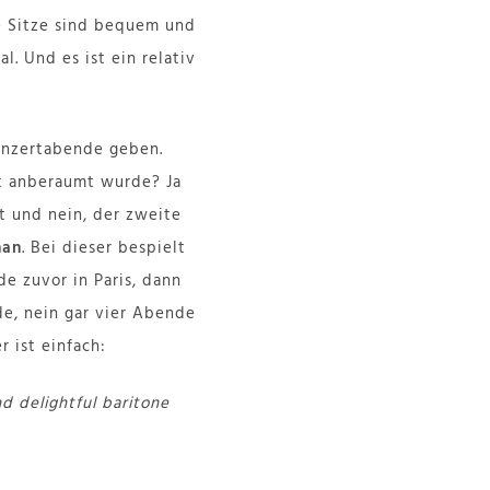
ie Sitze sind bequem und
l. Und es ist ein relativ
Konzertabende geben.
rt anberaumt wurde? Ja
t und nein, der zweite
han
. Bei dieser bespielt
e zuvor in Paris, dann
e, nein gar vier Abende
 ist einfach:
d delightful baritone