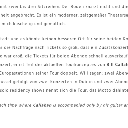
 mit zwei bis drei Sitzreihen. Der Boden knarzt nicht und d
heit angebracht. Es ist ein moderner, zeitgemäßer Theatersaa
uf mich kuschelig und gemütlich.
Stadt und es könnte keinen besseren Ort für seine beiden 
 die Nachfrage nach Tickets so groß, dass ein Zusatzkonze
ng war groß, die Tickets für beide Abende schnell ausverkauf
nzert, er ist Teil des aktuellen Tourkonzeptes von
Bill Calla
Europastationen seiner Tour doppelt. Will sagen: zwei Abend
üssel gefolgt von zwei Konzerten in Dublin und zwei Abend
solo residency shows nennt sich die Tour, das Motto dahinter
each time where
Callahan
is accompanied only by his guitar an