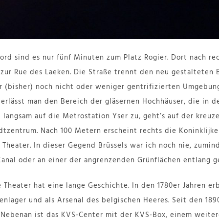
rd sind es nur fünf Minuten zum Platz Rogier. Dort nach rec
s zur Rue des Laeken. Die Straße trennt den neu gestalteten 
r (bisher) noch nicht oder weniger gentrifizierten Umgebun
erlässt man den Bereich der gläsernen Hochhäuser, die in de
 langsam auf die Metrostation Yser zu, geht’s auf der kreu
tzentrum. Nach 100 Metern erscheint rechts die Koninklijk
 Theater. In dieser Gegend Brüssels war ich noch nie, zumin
Kanal oder an einer der angrenzenden Grünflächen entlang ge
 Theater hat eine lange Geschichte. In den 1780er Jahren erb
renlager und als Arsenal des belgischen Heeres. Seit den 189
. Nebenan ist das KVS-Center mit der KVS-Box, einem weiter