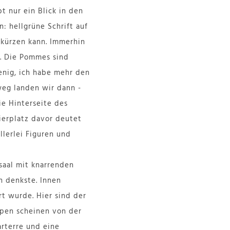
t nur ein Blick in den
: hellgrüne Schrift auf
rkürzen kann. Immerhin
r. Die Pommes sind
wenig, ich habe mehr den
weg landen wir dann -
ie Hinterseite des
ierplatz davor deutet
llerlei Figuren und
saal mit knarrenden
h denkste. Innen
rt wurde. Hier sind der
ppen scheinen von der
arterre und eine