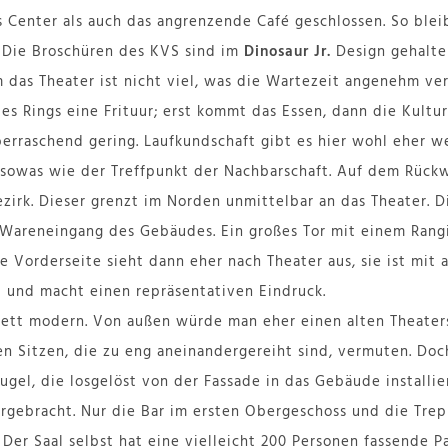
 Center als auch das angrenzende Café geschlossen. So bleib
. Die Broschüren des KVS sind im
Dinosaur Jr.
Design gehalten
m das Theater ist nicht viel, was die Wartezeit angenehm ve
des Rings eine Frituur; erst kommt das Essen, dann die Kultu
überraschend gering. Laufkundschaft gibt es hier wohl eher 
st sowas wie der Treffpunkt der Nachbarschaft. Auf dem Rück
zirk. Dieser grenzt im Norden unmittelbar an das Theater. D
 Wareneingang des Gebäudes. Ein großes Tor mit einem Rang
e Vorderseite sieht dann eher nach Theater aus, sie ist mit a
und macht einen repräsentativen Eindruck.
lett modern. Von außen würde man eher einen alten Theater
n Sitzen, die zu eng aneinandergereiht sind, vermuten. Doc
ugel, die losgelöst von der Fassade in das Gebäude installie
rgebracht. Nur die Bar im ersten Obergeschoss und die Tre
Der Saal selbst hat eine vielleicht 200 Personen fassende P