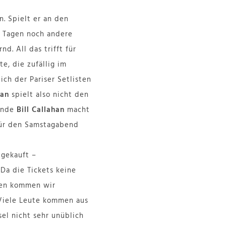
n. Spielt er an den
i Tagen noch andere
d. All das trifft für
e, die zufällig im
ch der Pariser Setlisten
han
spielt also nicht den
nende
Bill Callahan
macht
 für den Samstagabend
 gekauft –
Da die Tickets keine
üren kommen wir
. Viele Leute kommen aus
sel nicht sehr unüblich