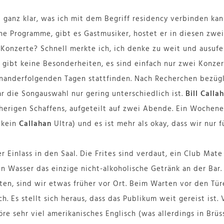
 ganz klar, was ich mit dem Begriff residency verbinden kan
e Programme, gibt es Gastmusiker, hostet er in diesen zwe
onzerte? Schnell merkte ich, ich denke zu weit und ausufern
 gibt keine Besonderheiten, es sind einfach nur zwei Konzert
nanderfolgenden Tagen stattfinden. Nach Recherchen bezügli
ar die Songauswahl nur gering unterschiedlich ist.
Bill Calla
sherigen Schaffens, aufgeteilt auf zwei Abende. Ein Woche
n kein
Callahan
Ultra) und es ist mehr als okay, dass wir nur
 Einlass in den Saal. Die Frites sind verdaut, ein Club Mate
n Wasser das einzige nicht-alkoholische Getränk an der Bar. 
lten, sind wir etwas früher vor Ort. Beim Warten vor den T
h. Es stellt sich heraus, dass das Publikum weit gereist ist
re sehr viel amerikanisches Englisch (was allerdings in Brüs