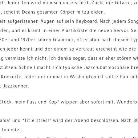
ich. Jeder Ton wird mimisch unterstützt. Zuckt die Gitarre, z
, scheint Deans gesamter Körper mitzuleiden.
eit aufgerissenen Augen auf sein Keyboard. Nach jedem Song
en, und er kramt in einer Plastikkiste die neuen hervor. Se
80er und 1970er Jahren Glamrock, öfter aber nach diesem ty
ch jeder kennt und der einem so vertraut erscheint wie die 
 vermisse ich nicht. Ich denke sogar, dass er eher stören w
tützen. Schnell macht sich typische Jazzclubatmosphäre brei
 Konzerte. Jeder der einmal in Washington ist sollte hier un
t-Jazzkenner.
 Stück, mein Fuss und Kopf wippen aber sofort mit. Wunderb
ama” und “Title stress” wird der Abend beschlossen. Nach 8
k beendet.