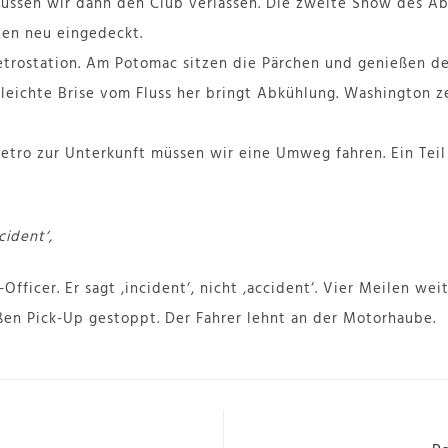
müssen wir dann den Club verlassen. Die zweite Show des A
den neu eingedeckt.
etrostation. Am Potomac sitzen die Pärchen und genießen d
eichte Brise vom Fluss her bringt Abkühlung. Washington ze
ro zur Unterkunft müssen wir eine Umweg fahren. Ein Teil 
cident‘,
Officer. Er sagt ‚incident‘, nicht ‚accident‘. Vier Meilen wei
en Pick-Up gestoppt. Der Fahrer lehnt an der Motorhaube.