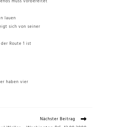
bends muss vorbereitet
en lauen
igt sich von seiner
der Route 1 ist
ter haben vier
Nächster Beitrag