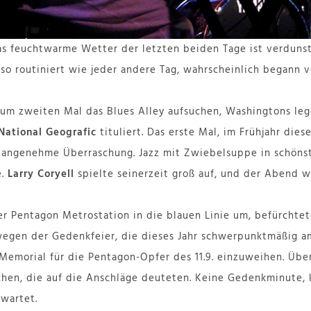
as feuchtwarme Wetter der letzten beiden Tage ist verduns
nt so routiniert wie jeder andere Tag, wahrscheinlich begann 
m zweiten Mal das Blues Alley aufsuchen, Washingtons leg
National Geografic
tituliert. Das erste Mal, im Frühjahr die
e angenehme Überraschung. Jazz mit Zwiebelsuppe in schöns
.
Larry Coryell
spielte seinerzeit groß auf, und der Abend 
er Pentagon Metrostation in die blauen Linie um, befürchte
wegen der Gedenkfeier, die dieses Jahr schwerpunktmäßig a
Memorial für die Pentagon-Opfer des 11.9. einzuweihen. Üb
hen, die auf die Anschläge deuteten. Keine Gedenkminute, k
rwartet.