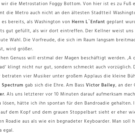
 wir die Metrostation Foggy Bottom. Von hier ist es zu Fuß 
t die Metro auch nicht an den ältesten Stadtteil Washingt
 es bereits, als Washington von
Herrn L`Enfant
geplant wur
ts gut gefüllt, als wir dort eintreffen. Der Kellner weist uns
 gute Wahl. Die Vorfreude, die sich im Raum langsam breitma
st, wird größer.
hen Genuss will erstmal der Magen beschäftigt werden. ‚A d
ad‘ klingt nicht nur gut, sondern schmeckt auch vorzüglich.
 betraten vier Musiker unter großem Applaus die kleine Büh
m Spectrum
gab sich die Ehre. Am Bass
Victor Bailey
, an der
er
. Als uns letzterer vor 10 Minuten darauf aufmerksam mach
 lösen, hätte ich ihn spontan für den Bandroadie gehalten.
auf dem Kopf und dem grauen Stoppelbart sieht er eher wie
n Roadie aus als wie ein begnadeter Keyboarder. Man soll h
 egal.