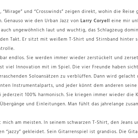
, “Mirage” und “Crosswinds” zeigen direkt, wohin die Reise g
. Genauso wie den Urban Jazz von
Larry Coryell
eine mir un
n auch ungewöhnlich laut und wuchtig, das Schlagzeug domin
en Takt. Er sitzt mit weißem T-Shirt und Stirnband hinter
trolle.
bar endlos. Sie werden immer wieder zerstückelt und zerset
ist viel Innovation mit im Spiel. Die vier Freunde haben sich
rraschenden Soloansätzen zu verblüffen. Dann wird gelacht u
anten Instrumentalparts, und jeder könnt dem anderen seine 
 jederzeit 100% harmonisch. Sie kriegen immer wieder die 
 Übergänge und Einleitungen. Man fühlt das jahrelange zusa
 mich am meisten. In seinem schwarzen T-Shirt, den Jeans 
 “jazzy” gekleidet. Sein Gitarrenspiel ist grandios. Die Gitar