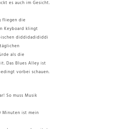
uckt es auch im Gesicht.
 fliegen die
in Keyboard klingt
pischen diddidadididdi
täglichen
ürde als die
t. Das Blues Alley ist
bedingt vorbei schauen.
ar! So muss Musik
0 Minuten ist mein