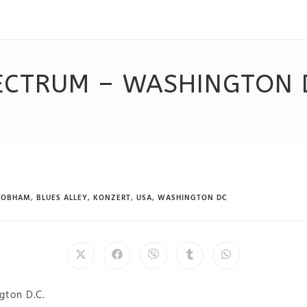
ECTRUM – WASHINGTON D
 COBHAM
,
BLUES ALLEY
,
KONZERT
,
USA
,
WASHINGTON DC
gton D.C.