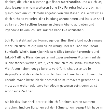
denken, die ich ein bisschen gut finde:
Merchandise
. Und als ich las,
dass
Iceage
in einem weiteren Song
Sky Ferreira
featuren, bin ich
gleich noch ein Stück mehr angetan von den Dänen. Vielleicht ist es
doch nicht so verkehrt, die Einladung anzunehmen und ins Blue Shell
zu fahren. Dort sollten
Iceage
an diesem Abend auftreten und
irgendwie bekam ich Lust, mir die Band live anzusehen.
Lofi Punk steht auf der Homepage des Blue Shells. Und noch einiges
mehr. Ich sitze im Zug und da ich wenig über die Band von
Johan
Surrballe Wieth
,
Dan Kjær Nielsen
,
Elias Bender Rønnenfelt
und
Jakob Tvilling
Pless
, die später mit zwei weiteren Musikern auf der
Bühne stehen werden, weiß, versuche ich mich, schlau zu machen.
Vier Alben haben
Iceage
bereits veröffentlicht, das aktuelle
Beyondless
ist das erste Album der Band seit vier Jahren. Soweit die
Theorie. Wann hatte ich sie nochmal beim Primavera gesehen? Es
muss zum ersten oder zweiten Album gewesen sein, denn es ist
schon eine Zeit her.
Als ich das Blue Shell betrete, bin ich für einen kurzen Moment
unsicher. Sind die Burschen auf der Bühne schon
Iceage
? Ich habe mir