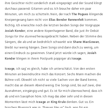
ihre Gesichter nicht sonderlich stark eingeprägt und der Sound klingt
durchaus passend: Gitarren und so. Ich brauche daher ein paar
Minuten, um mich zu schütteln. Nein, der nach
The Pogues
klingende
Kneipengesang kann nicht von
Elias Bender Rønnenfelt
kommen.
Richtig. Ich erwischte noch die letzten beiden Songs der Vorgruppe
Josiah Konder
, eine andere Kopenhagener Band, die just ihr Debüt
Songs for the stunned
herausgebracht haben. Neben der Stimme des
Sängers, die ab und an bedrohlich schwankt wie
Shane MacGowan
,
bleibt nur wenig hängen. Zwei Songs sind dann doch zu wenig, um
einen Eindruck zu gewinnen. Stand jetzt würde ich sagen,
Josiah
Konder
klingen in ihrem Postpunk poppiger als
Iceage
.
Iceage
, ich sag‘ es gleich, habe ich unterschätzt. Von den ersten
Minuten an beeindruckte mich das Konzert. Sechs Mann machen die
Bühne voll. Obwohl ich nicht so viele Sachen von der Band kenne,
macht das an diesem Abend wenig. Die Songs sind, bis auf zwei, drei
Ausnahmen, eingängig und gut. Es ist für mich überraschend, dass ich
ab und ein Saxophon höre. Ich mag das aber sehr und in diesen
Momenten lässt mich
Iceage
an
King Krule
denken. Gut so. Ein
bisschen Bluesrock wie in „Thieves like us“ (puh, was für ein