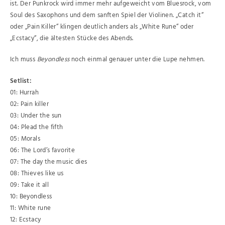
ist. Der Punkrock wird immer mehr aufgeweicht vom Bluesrock, vom
Soul des Saxophons und dem sanften Spiel der Violinen. „Catch it“
oder „Pain Killer“ klingen deutlich anders als „White Rune“ oder
„Ecstacy“, die ältesten Stücke des Abends.
Ich muss
Beyondless
noch einmal genauer unter die Lupe nehmen.
Setlist:
01: Hurrah
02: Pain killer
03: Under the sun
04: Plead the fifth
05: Morals
06: The Lord’s favorite
07: The day the music dies
08: Thieves like us
09: Take it all
10: Beyondless
11: White rune
12: Ecstacy