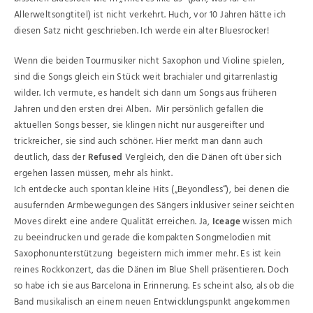
Allerweltsongtitel) ist nicht verkehrt. Huch, vor 10 Jahren hätte ich
diesen Satz nicht geschrieben. Ich werde ein alter Bluesrocker!
Wenn die beiden Tourmusiker nicht Saxophon und Violine spielen,
sind die Songs gleich ein Stück weit brachialer und gitarrenlastig
wilder. Ich vermute, es handelt sich dann um Songs aus früheren
Jahren und den ersten drei Alben. Mir persönlich gefallen die
aktuellen Songs besser, sie klingen nicht nur ausgereifter und
trickreicher, sie sind auch schöner. Hier merkt man dann auch
deutlich, dass der
Refused
Vergleich, den die Dänen oft über sich
ergehen lassen müssen, mehr als hinkt.
Ich entdecke auch spontan kleine Hits („Beyondless“), bei denen die
ausufernden Armbewegungen des Sängers inklusiver seiner seichten
Moves direkt eine andere Qualität erreichen. Ja,
Iceage
wissen mich
zu beeindrucken und gerade die kompakten Songmelodien mit
Saxophonunterstützung begeistern mich immer mehr. Es ist kein
reines Rockkonzert, das die Dänen im Blue Shell präsentieren. Doch
so habe ich sie aus Barcelona in Erinnerung. Es scheint also, als ob die
Band musikalisch an einem neuen Entwicklungspunkt angekommen