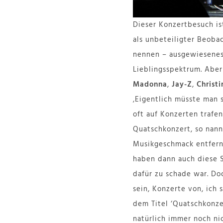
Dieser Konzertbesuch i
als unbeteiligter Beobac
nennen – ausgewiesenes
Lieblingsspektrum. Aber
Madonna
,
Jay-Z
,
Christ
‚Eigentlich müsste man s
oft auf Konzerten trafe
Quatschkonzert, so nann
Musikgeschmack entfernt
haben dann auch diese S
dafür zu schade war. Do
sein, Konzerte von, ich 
dem Titel ‘Quatschkonze
natürlich immer noch ni