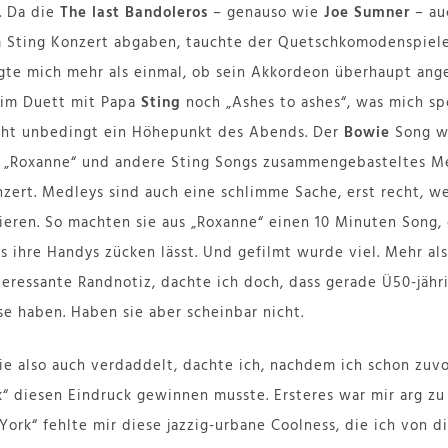
. Da die
The last Bandoleros
– genauso wie
Joe Sumner
– au
 Sting Konzert abgaben, tauchte der Quetschkomodenspiele
agte mich mehr als einmal, ob sein Akkordeon überhaupt ang
 im Duett mit Papa
Sting
noch „Ashes to ashes“, was mich sp
ht unbedingt ein Höhepunkt des Abends. Der
Bowie
Song wa
us „Roxanne“ und andere Sting Songs zusammengebasteltes M
zert. Medleys sind auch eine schlimme Sache, erst recht, we
ieren. So machten sie aus „Roxanne“ einen 10 Minuten Song,
s ihre Handys zücken lässt. Und gefilmt wurde viel. Mehr al
nteressante Randnotiz, dachte ich doch, dass gerade Ü50-jähr
 haben. Haben sie aber scheinbar nicht.
ie also auch verdaddelt, dachte ich, nachdem ich schon zuvo
“ diesen Eindruck gewinnen musste. Ersteres war mir arg zu
York“ fehlte mir diese jazzig-urbane Coolness, die ich von 