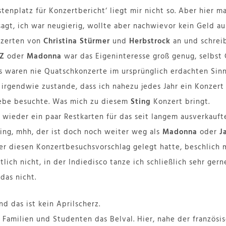
stenplatz für Konzertbericht‘ liegt mir nicht so. Aber hier m
gt, ich war neugierig, wollte aber nachwievor kein Geld a
nzerten von
Christina Stürmer
und
Herbstrock
an und schrei
-Z
oder
Madonna
war das Eigeninteresse groß genug, selbst G
 waren nie Quatschkonzerte im ursprünglich erdachten Sinn
 irgendwie zustande, dass ich nahezu jedes Jahr ein Konzert
ebe besuchte. Was mich zu diesem
Sting
Konzert bringt.
 wieder ein paar Restkarten für das seit langem ausverkauft
ing, mhh, der ist doch noch weiter weg als
Madonna
oder
J
er diesen Konzertbesuchsvorschlag gelegt hatte, beschlich
ich nicht, in der Indiedisco tanze ich schließlich sehr gern
das nicht.
und das ist kein Aprilscherz.
Familien und Studenten das Belval. Hier, nahe der französi