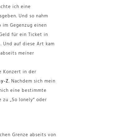
achte ich eine
usgeben. Und so nahm
b im Gegenzug einen
eld für ein Ticket in
. Und auf diese Art kam
 abseits meiner
e Konzert in der
ay-Z
. Nachdem sich mein
 mich eine bestimmte
e zu „So lonely“ oder
schen Grenze abseits von