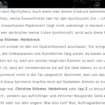
st kein Aprilscherz. Auch wenn man diesen Eindruck bekomm
hter, meine Konzertlisten Jahr für Jahr durchscrollt. Ein – i
 Erwachsenen-Popkonzert liegt nicht unbedingt in meinem 
 wer akribischer meine Listen durchscrollt, wird auch diese
ina Stürmer
,
Herbstrock
.
ich einmal im Jahr ein Quatschkonzert anschauen.‘ Vor einige
n, die Umbaupausen und Autofahrten lang waren, da kamen w
ten wir es, weil ein solches mögliches Konzert so weit von
 ist, dass wir normalerweise nie auf die Idee kämen, es zu 
pinnerei nicht in die Tat umgesetzt. Bestimmt, weil uns das
ch diese Spinnerei brachte mich auf Gedanken. Könnte es ni
sage mal,
Christina Stürmer
,
Herbstrock
oder
Jay-Z
zu besuch
rt‘, sondern aus aufrichtiger und ehrlicher Neugierde. Geld
cht oder nur sehr ungern. Was also tun? Nun, Auftragsarbeit