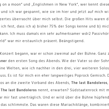
g on a moon“ und „Englishmen in New York“, wer kennt diese 
 und ich war gespannt, wie sie im hier und jetzt auf mich w
zertes überrascht über mich selbst. Die großen Hits waren d
 ich fest, dass ich a) bisher 75% der Songs kenne und b) mic
kann. Ich muss damals ein sehr aufmerksamer wdr2 Passivhör
orld“ war mir erstaunlich präsent. Beängstigend.
Konzert begann, war er schon zweimal auf der Bühne. Ganz z
mner
den ersten Song des Abends. Wie der Vater so der Sohn.
ne Welten, wie ich nachher in den drei, vier weiteren Sol
uss. Es ist für mich ein eher langweiliges Poprock Gemisch. 
los an die zweite Vorband des Abends,
The last Bandoleros
h
The last Bandoleros
nennt, erwarten? Südstaatenrock mit me
r mir fast unerträglich. Und er wild über die Bühne hüpfen
 das schlimmste. Das waren diese Mariachiklänge, kombinier