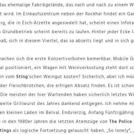
das ehemalige Fabrikgelände, das nach und nach zu einem W
et wird. Im Einkaufszentrum neben der Rockhal findet ein G
g, die in Esch-Alzette angesiedelt hat, scheint einen Infot
n Grundbetrieb scheint bereits zu laufen. Hinter jeder Ecke 
ß, sich in diesem Viertel, das so abseits liegt und in sich g
achen sich die erste Konzertvorboten bemerkbar. Mobile Gr
al positioniert, ein Wagen mit Weinverkostung steht dort s
ein vom
Sting
’schen Weingut kosten? Sicherlich, aber ich mö
er Fleischbrötchen, die eifrigen Absatz finden. Es ist schon
. Die meisten der hier Wartenden haben sicherlich letztes 
eite Grillwurst des Jahres dankend entgegen. Ich nehme mi
en kleinen Läden im Belval. Endvierzig, Anfang Fünfzigjährig
e in den 1980er Jahren die letzten Atemzüge von
The Police
tings
als logische Fortsetzung gelauscht haben. „So lonely“, 