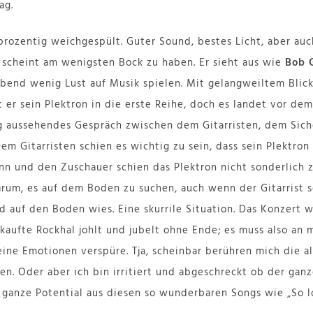
ag.
prozentig weichgespült. Guter Sound, bestes Licht, aber au
scheint am wenigsten Bock zu haben. Er sieht aus wie
Bob 
Abend wenig Lust auf Musik spielen. Mit gelangweiltem Blick
 er sein Plektron in die erste Reihe, doch es landet vor dem 
g aussehendes Gespräch zwischen dem Gitarristen, dem Sic
Dem Gitarristen schien es wichtig zu sein, dass sein Plektr
n und den Zuschauer schien das Plektron nicht sonderlich zu
um, es auf dem Boden zu suchen, auch wenn der Gitarrist s
 auf den Boden wies. Eine skurrile Situation. Das Konzert wi
kaufte Rockhal johlt und jubelt ohne Ende; es muss also an m
eine Emotionen verspüre. Tja, scheinbar berühren mich die a
ten. Oder aber ich bin irritiert und abgeschreckt ob der gan
ganze Potential aus diesen so wunderbaren Songs wie „So l