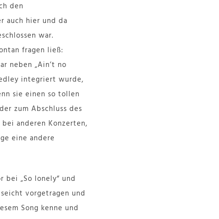
ch den
r auch hier und da
eschlossen war.
ontan fragen ließ:
r neben „Ain’t no
edley integriert wurde,
nn sie einen so tollen
 der zum Abschluss des
s bei anderen Konzerten,
ige eine andere
r bei „So lonely“ und
 seicht vorgetragen und
diesem Song kenne und