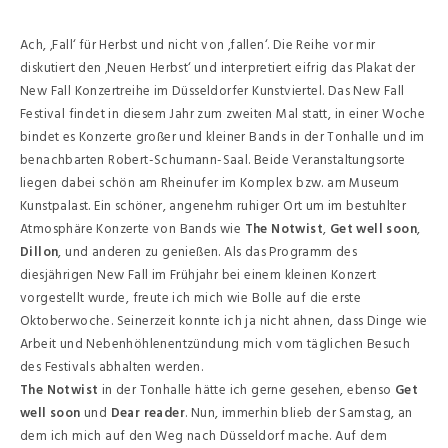
Ach, ‚Fall‘ für Herbst und nicht von ‚fallen‘. Die Reihe vor mir
diskutiert den ‚Neuen Herbst‘ und interpretiert eifrig das Plakat der
New Fall Konzertreihe im Düsseldorfer Kunstviertel. Das New Fall
Festival findet in diesem Jahr zum zweiten Mal statt, in einer Woche
bindet es Konzerte großer und kleiner Bands in der Tonhalle und im
benachbarten Robert-Schumann-Saal. Beide Veranstaltungsorte
liegen dabei schön am Rheinufer im Komplex bzw. am Museum
Kunstpalast. Ein schöner, angenehm ruhiger Ort um im bestuhlter
Atmosphäre Konzerte von Bands wie
The Notwist
,
Get well soon
,
Dillon
, und anderen zu genießen. Als das Programm des
diesjährigen New Fall im Frühjahr bei einem kleinen Konzert
vorgestellt wurde, freute ich mich wie Bolle auf die erste
Oktoberwoche. Seinerzeit konnte ich ja nicht ahnen, dass Dinge wie
Arbeit und Nebenhöhlenentzündung mich vom täglichen Besuch
des Festivals abhalten werden.
The Notwist
in der Tonhalle hätte ich gerne gesehen, ebenso
Get
well soon
und
Dear reader
. Nun, immerhin blieb der Samstag, an
dem ich mich auf den Weg nach Düsseldorf mache. Auf dem