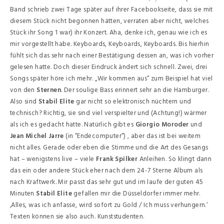
Band schrieb zwei Tage später auf ihrer Facebookseite, dass sie mit
diesem Stück nicht begonnen hätten, verraten aber nicht, welches
Stück ihr Song 1 war) ihr Konzert. Aha, denke ich, genau wie ich es
mir vorgestellt habe. Keyboards, Keyboards, Keyboards. Bis hierhin
fühlt sich das sehr nach einer Bestätigung dessen an, was ich vorher
gelesen hatte. Doch dieser Eindruck ändert sich schnell. Zwei, drei
Songs später höre ich mehr. „Wir kommen aus“ zum Beispiel hat viel
von den
Sternen
. Der soulige Bass erinnert sehr an die Hamburger.
Also sind
Stabil Elite
gar nicht so elektronisch nüchtern und
technisch? Richtig, sie sind viel verspielter und (Achtung!) wärmer
als ich es gedacht hatte. Natürlich gibt es
Giorgio Moroder
und
Jean Michel Jarre
(in “Endecomputer“) , aber das ist bei weitem
nicht alles. Gerade oder eben die Stimme und die Art des Gesangs
hat – wenigstens live – viele
Frank Spilker
Anleihen. So klingt dann
das ein oder andere Stück eher nach dem 24-7 Sterne Album als
nach Kraftwerk. Mir passt das sehr gut und im laufe der guten 45
Minuten
Stabil Elite
gefallen mir die Düsseldorfer immer mehr.
‚Alles, was ich anfasse, wird sofort zu Gold / Ich muss verhungern.‘
Texten können sie also auch. Kunststudenten.