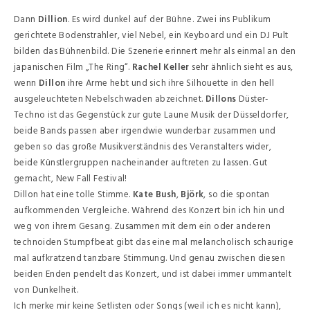
Dann
Dillion
. Es wird dunkel auf der Bühne. Zwei ins Publikum
gerichtete Bodenstrahler, viel Nebel, ein Keyboard und ein DJ Pult
bilden das Bühnenbild. Die Szenerie erinnert mehr als einmal an den
japanischen Film „The Ring“.
Rachel Keller
sehr ähnlich sieht es aus,
wenn
Dillon
ihre Arme hebt und sich ihre Silhouette in den hell
ausgeleuchteten Nebelschwaden abzeichnet.
Dillons
Düster-
Techno ist das Gegenstück zur gute Laune Musik der Düsseldorfer,
beide Bands passen aber irgendwie wunderbar zusammen und
geben so das große Musikverständnis des Veranstalters wider,
beide Künstlergruppen nacheinander auftreten zu lassen. Gut
gemacht, New Fall Festival!
Dillon hat eine tolle Stimme.
Kate Bush
,
Björk
, so die spontan
aufkommenden Vergleiche. Während des Konzert bin ich hin und
weg von ihrem Gesang. Zusammen mit dem ein oder anderen
technoiden Stumpfbeat gibt das eine mal melancholisch schaurige
mal aufkratzend tanzbare Stimmung. Und genau zwischen diesen
beiden Enden pendelt das Konzert, und ist dabei immer ummantelt
von Dunkelheit.
Ich merke mir keine Setlisten oder Songs (weil ich es nicht kann),