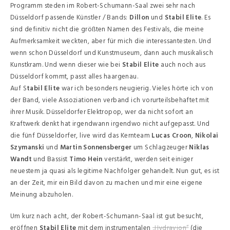
Programm steden im Robert-Schumann-Saal zwei sehr nach
Düsseldorf passende Künstler / Bands:
Dillon
und
Stabil Elite
. Es
sind definitiv nicht die größten Namen des Festivals, die meine
Aufmerksamkeit weckten, aber für mich die interessantesten. Und
wenn schon Düsseldorf und Kunstmuseum, dann auch musikalisch
Kunstkram. Und wenn dieser wie bei
Stabil Elite
auch noch aus
Düsseldorf kommt, passt alles haargenau.
Auf S
tabil Elite
war ich besonders neugierig. Vieles hörte ich von
der Band, viele Assoziationen verband ich vorurteilsbehaftet mit
ihrer Musik. Düsseldorfer Elektropop, wer da nicht sofort an
Kraftwerk denkt hat irgendwann irgendwo nicht aufgepasst. Und
die fünf Düsseldorfer, live wird das Kernteam
Lucas Croon
,
Nikolai
Szymanski
und
Martin Sonnensberger
um Schlagzeuger
Niklas
Wandt
und Bassist
Timo Hein
verstärkt, werden seit einiger
neuestem ja quasi als legitime Nachfolger gehandelt. Nun gut, es ist
an der Zeit, mir ein Bild davon zu machen und mir eine eigene
Meinung abzuholen.
Um kurz nach acht, der Robert-Schumann-Saal ist gut besucht,
eröffnen
Stabil Elite
mit dem instrumentalen
„Hydravion“
(die