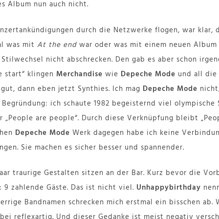
es Album nun auch nicht.
nzertankündigungen durch die Netzwerke flogen, war klar, 
al was mit
At the end
war oder was mit einem neuen Album s
r Stilwechsel nicht abschrecken. Den gab es aber schon irgen
e start“ klingen
Merchandise
wie
Depeche Mode
und all die
gut, dann eben jetzt Synthies. Ich mag
Depeche Mode
nicht
e Begründung: ich schaute 1982 begeisternd viel olympische 
 „People are people“. Durch diese Verknüpfung bleibt „Peop
chen
Depeche Mode
Werk dagegen habe ich keine Verbindung
ngen. Sie machen es sicher besser und spannender.
paar traurige Gestalten sitzen an der Bar. Kurz bevor die Vor
9 zahlende Gäste. Das ist nicht viel.
Unhappybirthday
nenn
rrige Bandnamen schrecken mich erstmal ein bisschen ab. Wi
bei reflexartig. Und dieser Gedanke ist meist negativ versc