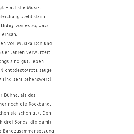
t – auf die Musik.
Gleichung steht dann
rthday
war es so, dass
 einsah.
en vor. Musikalisch und
80er Jahren verwurzelt.
Songs sind gut, leben
 Nichtsdestotrotz sauge
y
sind sehr sehenswert!
r Bühne, als das
mer noch die Rockband,
chen sie schon gut. Den
ch drei Songs, die damit
Die Bandzusammensetzung