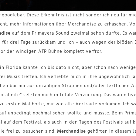
googlebar. Diese Erkenntnis ist nicht sonderlich neu für mi
ucht, mehr Informationen über Merchandise zu erhaschen. Vo
ndise
auf dem Primavera Sound zweimal sehen durfte. Es war
 für drei Tage zurückkam und ich – auch wegen der blöden 
or der windigen ATP Bühne komplett verfror.
n Florida kannte ich bis dato nicht, aber schon nach weni
hrer Musik treffen. Ich verliebte mich in ihre ungewöhnlich 
heinbar nur aus unzähligen Strophen und/oder textlichen A
otal nite“ setzten mich in totale Verzückung. Das waren liv
 zu ersten Mal hörte, mir wie alte Vertraute vorkamen. Ich w
auf unbedingt nochmal sehen wollte und musste. Beim Primav
 auf dem Festival, als auch in den Tagen des Festivals auf 
ie frei zu besuchen sind.
Merchandise
gehörten in diesem J