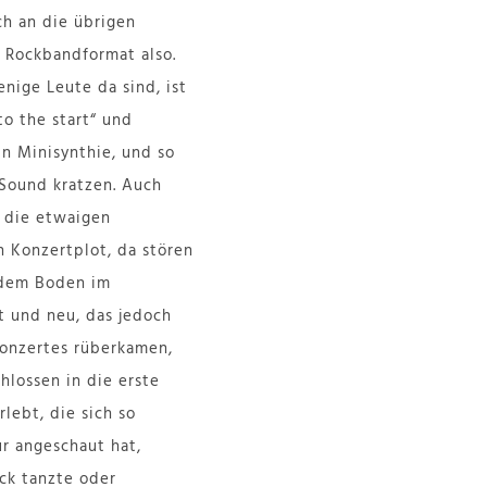
ch an die übrigen
e Rockbandformat also.
enige Leute da sind, ist
o the start“ und
in Minisynthie, und so
Sound kratzen. Auch
d die etwaigen
 Konzertplot, da stören
 dem Boden im
lt und neu, das jedoch
onzertes rüberkamen,
hlossen in die erste
lebt, die sich so
r angeschaut hat,
ck tanzte oder