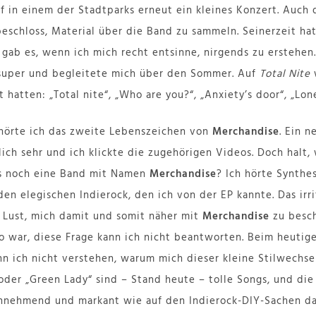
uf in einem der Stadtparks erneut ein kleines Konzert. Auch
eschloss, Material über die Band zu sammeln. Seinerzeit hatt
 gab es, wenn ich mich recht entsinne, nirgends zu erstehen
t super und begleitete mich über den Sommer. Auf
Total Nite
w
t hatten: „Total nite“, „Who are you?“, „Anxiety’s door“, „Lo
 hörte ich das zweite Lebenszeichen von
Merchandise
. Ein n
lich sehr und ich klickte die zugehörigen Videos. Doch halt,
s noch eine Band mit Namen
Merchandise
? Ich hörte Synthe
en elegischen Indierock, den ich von der EP kannte. Das irri
ie Lust, mich damit und somit näher mit
Merchandise
zu besch
o war, diese Frage kann ich nicht beantworten. Beim heuti
n ich nicht verstehen, warum mich dieser kleine Stilwechse
“ oder „Green Lady“ sind – Stand heute – tolle Songs, und d
innehmend und markant wie auf den Indierock-DIY-Sachen dav