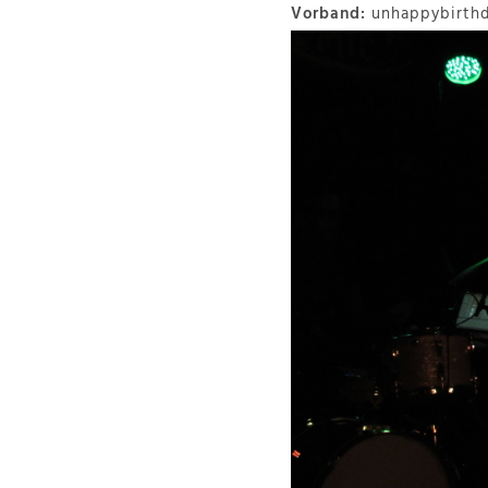
Vorband:
unhappybirth