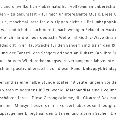
rt und unwillkürlich – aber natürlich vollkommen unberechtig
en = zu gekünstelt = für mich uninteressante Musik. Diese 
 sie, manchmal lasse ich ein Kippen nicht zu. Bei
unhappybi
ch war und ich das auch bereits nach wenigen Sekunden Musik
elle ich mir die neue deutsche Welle mit Gothic-Wave Gitarr
das gilt in er Hauptsache für den Sänger) sind sie in den 19
 und der Tanzstil des Sängers erinnert an
Hubert Kah
. Ihre 
 zu sehr vom Wiedererkennungswert vergangener Jahrzehnte.
 ich bin positiv überrascht von dieser Band.
Unhappybirthda
er sind es eine halbe Stunde später: 18 Leute lungern vor de
s waren mindestens 180 zu wenig!
Merchandise
sind live im
a schätzen lernte. Diese Gesangsstimme, die Gitarren! Das ma
 eines Minisynthesizers in ihr Konzert, aber es sind ledigli
auptaugenmerk liegt auf den Gitarren und älteren Sachen. 