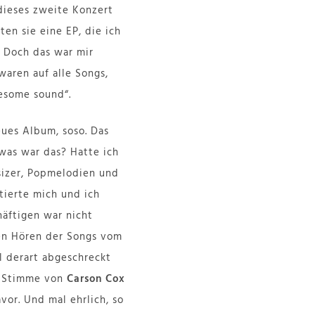
 dieses zweite Konzert
en sie eine EP, die ich
. Doch das war mir
aren auf alle Songs,
nesome sound“.
eues Album, soso. Das
 was war das? Hatte ich
sizer, Popmelodien und
tierte mich und ich
äftigen war nicht
gen Hören der Songs vom
l derart abgeschreckt
ie Stimme von
Carson Cox
or. Und mal ehrlich, so