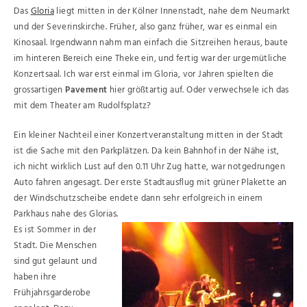
Das
Gloria
liegt mitten in der Kölner Innenstadt, nahe dem Neumarkt
und der Severinskirche. Früher, also ganz früher, war es einmal ein
Kinosaal. Irgendwann nahm man einfach die Sitzreihen heraus, baute
im hinteren Bereich eine Theke ein, und fertig war der urgemütliche
Konzertsaal. Ich war erst einmal im Gloria, vor Jahren spielten die
grossartigen
Pavement
hier größtartig auf. Oder verwechsele ich das
mit dem Theater am Rudolfsplatz?
Ein kleiner Nachteil einer Konzertveranstaltung mitten in der Stadt
ist die Sache mit den Parkplätzen. Da kein Bahnhof in der Nähe ist,
ich nicht wirklich Lust auf den 0.11 Uhr Zug hatte, war notgedrungen
Auto fahren angesagt. Der erste Stadtausflug mit grüner Plakette an
der Windschutzscheibe endete dann sehr erfolgreich in einem
Parkhaus nahe des Glorias.
Es ist Sommer in der
Stadt. Die Menschen
sind gut gelaunt und
haben ihre
Frühjahrsgarderobe