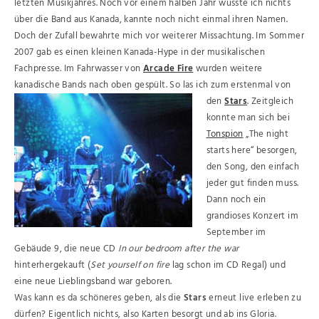
letzten Musikjahres. Noch vor einem halben Jahr wusste ich nichts
über die Band aus Kanada, kannte noch nicht einmal ihren Namen.
Doch der Zufall bewahrte mich vor weiterer Missachtung. Im Sommer
2007 gab es einen kleinen Kanada-Hype in der musikalischen
Fachpresse. Im Fahrwasser von
Arcade Fire
wurden weitere
kanadische Bands nach oben gespült. So las ich zum erstenmal von
den
Stars
.
Zeitgleich
konnte man sich bei
Tonspion
„The night
starts here“ besorgen,
den Song, den einfach
jeder gut finden muss.
Dann noch ein
grandioses Konzert im
September im
Gebäude 9, die neue CD
In our bedroom after the war
hinterhergekauft (
Set yourself on fire
lag schon im CD Regal) und
eine neue Lieblingsband war geboren.
Was kann es da schöneres geben, als die
Stars
erneut live erleben zu
dürfen? Eigentlich nichts, also Karten besorgt und ab ins Gloria.