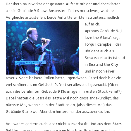
Darüberhinaus wirkte der gesamte Auftritt ruhiger und abgeklärter
als die Gebäude 9 Show. Ansonsten fällt es mir schwer, weitere
Vergleiche anzustellen, beide Auftritte wirkten zu unterschiedlich
auf mich.
Apropos Gebäude 9. ‚I
love the Gloria‘, sagt
Torquil Campbell
, der
übrigens auch als
Schauspiel aktiv ist und
in
Sex and the City
und in noch einer
amerik. Serie kleinere Rollen hatte, irgendwann. Es sei doch hier viel
viel schöner als im Gebäude 9. Dort sei alles so abgewrackt. (Ob er
auch die berühmten Gebäude 9 Kloanlagen im ersten Stock kennt?).
Dabei hatten die Stars das letzte Mal noch gross angekündigt, das
nächste Mal, wenn sie in der Stadt seien, (also dieses Mal) das
Gebäude 9 an zwei Abenden hintereinander auszuverkaufen.
Voll war es gestern auch, aber nicht ausverkauft. Und aus dem
Stars
Publikum werde ich immer noch nicht schlau. Es ist ein ziemlich