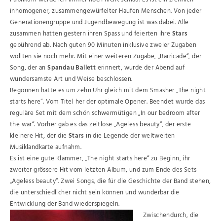
inhomogener, zusammengewürfelter Haufen Menschen. Von jeder
Generationengruppe und Jugendbewegung ist was dabei. Alle
zusammen hatten gestern ihren Spass und feierten ihre
Stars
gebührend ab. Nach guten 90 Minuten inklusive zweier Zugaben
wollten sie noch mehr. Mit einer weiteren Zugabe, „Barricade“, der
Song, der an
Spandau Ballett
erinnert, wurde der Abend auf
wundersamste Art und Weise beschlossen.
Begonnen hatte es um zehn Uhr gleich mit dem Smasher „The night
starts here“. Vom Titel her der optimale Opener. Beendet wurde das
reguläre Set mit dem schön schwermütigen „In our bedroom after
the war“. Vorher gab es das zeitlose „Ageless beauty“, der erste
kleinere Hit, der die
Stars
in die Legende der weltweiten
Musiklandkarte aufnahm.
Es ist eine gute Klammer, „The night starts here“ zu Beginn, ihr
zweiter grössere Hit vom letzten Album, und zum Ende des Sets
„Ageless beauty“. Zwei Songs, die für die Geschichte der Band stehen,
die unterschiedlicher nicht sein können und wunderbar die
Entwicklung der Band wiederspiegeln.
Zwischendurch, die