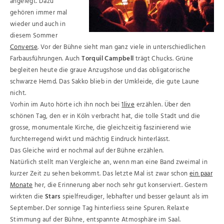
angelegt. Dazu
gehören immer mal
wieder und auch in
diesem Sommer
Converse
. Vor der Bühne sieht man ganz viele in unterschiedlichen
Farbausführungen. Auch
Torquil Campbell
trägt Chucks. Grüne
begleiten heute die graue Anzugshose und das obligatorische
schwarze Hemd. Das Sakko blieb in der Umkleide, die gute Laune
nicht.
Vorhin im Auto hörte ich ihn noch bei
1live
erzählen. Über den
schönen Tag, den er in Köln verbracht hat, die tolle Stadt und die
grosse, monumentale Kirche, die gleichzeitig faszinierend wie
furchterregend wirkt und mächtig Eindruck hinterlässt.
Das Gleiche wird er nochmal auf der Bühne erzählen.
Natürlich stellt man Vergleiche an, wenn man eine Band zweimal in
kurzer Zeit zu sehen bekommt. Das letzte Mal ist zwar schon
ein paar
Monate
her, die Erinnerung aber noch sehr gut konserviert. Gestern
wirkten die
Stars
spielfreudiger, lebhafter und besser gelaunt als im
September. Der sonnige Tag hinterliess seine Spuren. Relaxte
Stimmung auf der Bühne, entspannte Atmosphäre im Saal.