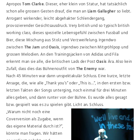
Apropos
Tom Clarke
. Dieser, eher klein von Statur, hat tatsächlich
schon alle grossen Gesten drauf, die man an
Liam Gallagher
so liebt.
Arrogant wirkender, leicht abgehakter Schlendergang,
provozierender Gesichtsausdruck. Very british und so typisch british
working class, dieses spezielle Lebensgefühl zwischen Fussball und
Bier, diese Mischung aus Stolz und Verzweifelung. Irgendwo
zwischen
The Jam
und
Oasis
, irgendwo zwischen Mitgröhlpop und
grossen Melodien. An den Trainingsjacken von Adidas und Fila
erkennt man sie alle, die britischen Lads der Post
Oasis
Ära. Also kein
Zufall, dass dies das Bühnenoutfit von
The Enemy
war.
Nach 45 Minuten war dann unspektakulär Schluss. Eine kurze, letzte
Ansage, die, wie alle „Thank you’s“ oder „This is…“, in den ersten bzw.
letzten Takten der Songs unterging, noch einmal für drei Minuten
alles geben, und dann runter von der Bühne. Es wurde alles gesagt
bzw. gespielt was es zu spielen gibt. Licht an. Schluss.
„Warum nicht noch eine
Coverversion als Zugabe, wenn
das eigene Material durch ist?“,
könnte man fragen. Wir hätten