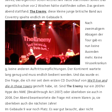
Jahres, das eigentlich schon letztes Jahr hätte stattfinden sollen. Das
eigentlich schon vor 2 Wochen hätte stattfinden sollen. Das gestern
abend stattfand.
The Enemy
, diese kleine junge britische Band aus
Coventry spielte endlich im Gebäude 9.
Nach
zweimaligem
Absagen der
Tour gab es
nun keine
Ausreden
mehr. Keine
Viruserkrankun
g, keine anderen Auftrittsverpflichtungen. Der Kontinent wartete
lang genug und muss endlich bedient werden. Und das wurde er.
Die Frage, die ich mir seit dem ersten CD Durchlauf von
We’ll live and
die in these towns
gestellt habe, ist: Sind
The Enemy
nur ein 2007er
Hype des NME (Breakthrough Act 2007) oder überleben sie auch in
2008. Der Abend beantwortete die Frage mit einem klaren: ja, sie
überleben auch die nächsten Jahre!
Im Gebäude 9 war noch Platz. Es war gut besucht, aber nicht