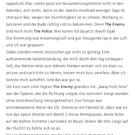
rappelvoll. Klar, vielen passt ein Neuansetzungstermin nicht in den
Kalender, erst recht, wenn es der zweite innerhalb weniger Tage ist.
Und auch klar, wegen der Kurzfristigkeit ist es schwer, Werbung zu
lancieren und die Bude richtig voll zu bekommen. Denn
The Enemy
sind noch nicht
The Police
. Wie komm ich da jetzt drauf? Egal!
Die Stimmung war erwartungsvoll und gut. Neugierde lag in der Luft
und ich war gespannt.
Dabei standen meine Vorzeichen gar nicht so günstig. Eine
aufkommende Halsentzündung, die mich durch den Tag schleppen
ließ, das Wetter eher zum daheim bleiben anstatt sich ins Auto zu
setzen und nach Köln zu fahren, liessen mich kurz zweifeln. Aber ich
konnte mich aufraffen. Und das war gut so.
Um kurz nach zehn legten
The Enemy
grandios vor. „Away from here“
war der Opener, der die Richtung vorgab. Die nächsten Songs wurden
ohne Unterbrechung runtergebrettert. Das Tempo war
atemberaubend. Wenn die CD- Konserve ein Fahrrad ist, dann war es
live das Space Shuttle mit March 3. Keine Atempausen. Keine Ruhe
auf der Bühne. Extreme Lautstärke im Raum. Waren die drei Jungs auf
der Flucht? Es fühlte sich so an.