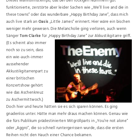
Dieses Wahnsinnstempo, das bei den rockigen Nummern gut
funktionierte, zerstörte aber leider Sachen wie „We’ll live and die in
these towns“ oder das wunderbare „Happy Birthday Jane“, dass mich
auch live stark an
Oasis
„Little James“ erinnert. Hier wäre ein bischen
weniger mehr gewesen. Die Melancholie ging verloren, auch wenn
Sänger
Tom Clarke
für „Happy Birthday Jane“ zur Akkustikgitarre griff.
(Es scheint also immer
noch so zu sein, dass
ein wie-auch-immer
aussehender
Akkustikgitarrenpart zu
einer britischen
Konzertshow gehört
wie das Aschenkreuz
zu Aschermittwoch.)
Doch hier und heute hätten sie es sich sparen können. Es ging
gnadenlos unter. Hätte man mehr draus machen können. Genau wie
die fürs Publikum prädestinierten Mitgröllparts in „You’re not alone“
oder „Aggro“, die so schnell runtergerissen wurde, dass die ersten
Reihen nicht den Hauch einer Chance bekamen.