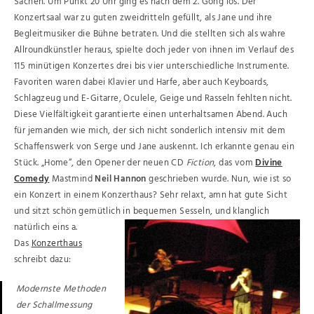
Sachen. Um Punkt 20 Uhr ging es nach dem 2. Gong los. Der
Konzertsaal war zu guten zweidritteln gefüllt, als Jane und ihre
Begleitmusiker die Bühne betraten. Und die stellten sich als wahre
Allroundkünstler heraus, spielte doch jeder von ihnen im Verlauf des
115 minütigen Konzertes drei bis vier unterschiedliche Instrumente.
Favoriten waren dabei Klavier und Harfe, aber auch Keyboards,
Schlagzeug und E-Gitarre, Oculele, Geige und Rasseln fehlten nicht.
Diese Vielfältigkeit garantierte einen unterhaltsamen Abend. Auch
für jemanden wie mich, der sich nicht sonderlich intensiv mit dem
Schaffenswerk von Serge und Jane auskennt. Ich erkannte genau ein
Stück. „Home“, den Opener der neuen CD
Fiction
, das vom
Divine
Comedy
Mastmind
Neil Hannon
geschrieben wurde. Nun, wie ist so
ein Konzert in einem Konzerthaus? Sehr relaxt, amn hat gute Sicht
und sitzt schön gemütlich in bequemen Sesseln, und klanglich
natürlich eins a.
Das
Konzerthaus
schreibt dazu:
Modernste Methoden
der Schallmessung