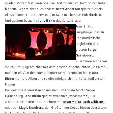
spielen Mozart Matineen oder die Dortmunder Philharmoniker treten
hier auf. Es geht aber auch anders:
Brett Anderson
spielte hier ein
Akkustikkonzert im Dezember, im März machen das
Polarkreis 18
.
Und gestern besuchte
Jane Birkin
das Konzerthaus.
Jane Birkin
,
langjährige Ehefrau
und musikalische
Begleiterin des
grossen
Serge
Gainsbourg
.
Zusammen schrieben
sie 1969 Musikgeschichte mit dem gnadenlos gehauchten „Je t’aime…
moi non plus“. In den 70er und 80er Jahren veröffentlichte
Jane
Birkin
mehrere Alben und spielte erfolgreich in unterschiedlichsten
Filmen.
Der gestrige Abend stand dann auch unter dem Motto
Serge
Gainsbourg
.
Jane Birkin
spielte zwar auch „moderneres“, u. a.
arbeitete sie in den letzten Jahren mit
Brian Molko
,
Beth Gibbons
oder den
Magic Numbers
, den Großteil des Sets bildeten aber ältere