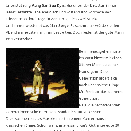
Unterstützung
Aung San Suu Kyi
’s, die unter der Diktatur Birmas
leidet, erzählte Jane energisch und wütend und widmete der
Friedensnobelpreiträgerin von 1991 gleich zwei Stücke.
Und immer wieder etwas über
Serge
. Es scheint, als würde sie den
Abend am liebsten mit ihm bestreiten. Doch leider ist der gute Mann
1991 verstorben.
Beim herausgehen hörte
ich dazu hinter mir einen
älteren Mann zu seiner
Frau sagen: ‚Diese
Generation ärgert sich
noch über solche Dinge.
Mit Verlaub, das ist meine
Generation.‘
Naja, die nachfolgenden
Generationen scheint er nicht sonderlich gut zu kennen.
Dies war mein erstes Musikkonzert in einem Konzerthaus im
klassischen Sinne. Schön war’s, interessant war’s. Gut angelegte 20