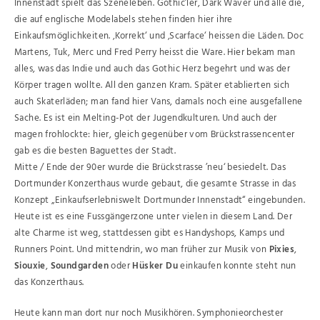
Innenstadt spielt das Szeneleben. Gothic’ler, Dark Waver und alle die,
die auf englische Modelabels stehen finden hier ihre
Einkaufsmöglichkeiten. ‚Korrekt‘ und ‚Scarface‘ heissen die Läden. Doc
Martens, Tuk, Merc und Fred Perry heisst die Ware. Hier bekam man
alles, was das Indie und auch das Gothic Herz begehrt und was der
Körper tragen wollte. All den ganzen Kram. Später etablierten sich
auch Skaterläden; man fand hier Vans, damals noch eine ausgefallene
Sache. Es ist ein Melting-Pot der Jugendkulturen. Und auch der
magen frohlockte: hier, gleich gegenüber vom Brückstrassencenter
gab es die besten Baguettes der Stadt.
Mitte / Ende der 90er wurde die Brückstrasse ’neu‘ besiedelt. Das
Dortmunder Konzerthaus wurde gebaut, die gesamte Strasse in das
Konzept „Einkaufserlebniswelt Dortmunder Innenstadt“ eingebunden.
Heute ist es eine Fussgängerzone unter vielen in diesem Land. Der
alte Charme ist weg, stattdessen gibt es Handyshops, Kamps und
Runners Point. Und mittendrin, wo man früher zur Musik von
Pixies
,
Siouxie
,
Soundgarden
oder
Hüsker Du
einkaufen konnte steht nun
das Konzerthaus.
Heute kann man dort nur noch Musikhören. Symphonieorchester