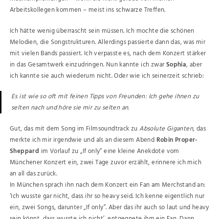
Arbeitskollegen kommen – meist ins schwarze Treffen.
Ich hätte wenig überrascht sein müssen. Ich mochte die schönen
Melodien, die Songstrukturen. Allerdings passierte dann das, was mir
mit vielen Bands passiert. Ich verpasste es, nach dem Konzert stärker
in das Gesamtwerk einzudringen. Nun kannte ich zwar
Sophia
, aber
ich kannte sie auch wiederum nicht. Oder wie ich seinerzeit schrieb:
Es ist wie so oft mit feinen Tipps von Freunden: Ich gehe ihnen zu
selten nach und höre sie mir zu selten an.
Gut, das mit dem Song im Filmsoundtrack zu
Absolute Giganten
, das
merkte ich mir irgendwie und als an diesem Abend
Robin Proper-
Sheppard
im Vorlauf zu „If only“ eine kleine Anekdote vom
Münchener Konzert ein, zwei Tage zuvor erzählt, erinnere ich mich
an all das zurück.
In München sprach ihn nach dem Konzert ein Fan am Merchstand an:
’Ich wusste gar nicht, dass ihr so heavy seid. Ich kenne eigentlich nur
ein, zwei Songs, darunter „If only”. Aber das ihr auch so laut und heavy
sein könnt, dass wusste ich nicht’, entgegnete ihm ein Fan. Dann