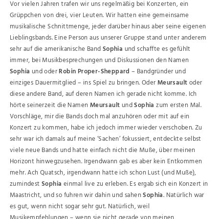
Vor vielen Jahren trafen wir uns regelmäßig bei Konzerten, ein
Grüppchen von drei, vier Leuten. Wir hatten eine gemeinsame
musikalische Schnittmenge, jeder darüber hinaus aber seine eigenen
Lieblingsbands. Eine Person aus unserer Gruppe stand unter anderem
sehr auf die amerikanische Band
Sophia
und schaffte es gefühlt
immer, bei Musikbesprechungen und Diskussionen den Namen
Sophia
und oder
Robin Proper-Sheppard
– Bandgründer und
einziges Dauermitglied – ins Spiel zu bringen. Oder
Meursault
oder
diese andere Band, auf deren Namen ich gerade nicht komme. Ich
hörte seinerzeit die Namen
Meursault
und
Sophia
zum ersten Mal.
Vorschläge, mir die Bands doch mal anzuhören oder mit auf ein
Konzert zu kommen, habe ich jedoch immer wieder verschoben. Zu
sehr war ich damals auf meine ‘Sachen’ fokussiert, entdeckte selbst
viele neue Bands und hatte einfach nicht die Muße, über meinen
Horizont hinwegzusehen. Irgendwann gab es aber kein Entkommen
mehr. Ach Quatsch, irgendwann hatte ich schon Lust (und Muße),
zumindest
Sophia
einmal live zu erleben. Es ergab sich ein Konzert in
Maastricht, und so fuhren wir dahin und sahen
Sophia
. Natürlich war
es gut, wenn nicht sogar sehr gut. Natürlich, weil
Musikempfehlungen – wenn sie nicht gerade von meinen