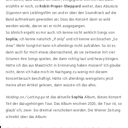
erzählte er noch, so
Robin Proper-Sheppard
weiter, dass
Absolute
Giganten
sein Lieblingsfilm sei und er über den Soundtrack auf die
Band aufmerksam geworden sei. Dass das Konzert dann so wild
werden würde, davon sei er nicht ausgegangen.
So ähnlich ergeht es mir auch. Ich kenne nicht wirklich Songs von
Sophia
; ich kenne natürlich „If only” und ich kenne ein bisschen „So
slow”. Mehr Songtitel kann ich allerdings nicht aufzählen. So ist es
dann auch für mich etwas überraschend, als sie zeitweise mit vier
Gitarren ihre Songs spielen, die dann richtig laut und heavy klingen.
Hätte ich das aus Maastricht in Erinnerung haben müssen? Ich glaube
nicht, denn ich habe mich im Nachgang zu wenig mit diesem
Konzertbesuch beschäftigt. Hätte ich allerdings wenigstens jetzt
meine alten Artikel gelesen, dann wüsste ich das alles.
Holding on / Letting go
ist das aktuelle
Sophia
Album, dieses Konzert
Teil der dazugehörigen Tour. Das Album erschien 2020, die Tour ist, so
glaub’ ich, zwei- bis dreimal verschoben worden. Die Wiener Zeitung
schreibt über das Album: