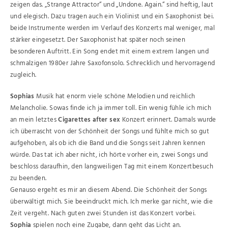
zeigen das. „Strange Attractor“ und „Undone. Again.“ sind heftig, laut
und elegisch. Dazu tragen auch ein Violinist und ein Saxophonist bei.
beide Instrumente werden im Verlauf des Konzerts mal weniger, mal
stärker eingesetzt. Der Saxophonist hat später noch seinen
besonderen Auftritt. Ein Song endet mit einem extrem langen und
schmalzigen 1980er Jahre Saxofonsolo. Schrecklich und hervorragend
zugleich.
Sophias
Musik hat enorm viele schöne Melodien und reichlich
Melancholie. Sowas finde ich ja immer toll. Ein wenig fühle ich mich
an mein letztes
Cigarettes after sex
Konzert erinnert. Damals wurde
ich überrascht von der Schönheit der Songs und fühlte mich so gut
aufgehoben, als ob ich die Band und die Songs seit Jahren kennen
würde. Das tat ich aber nicht, ich hörte vorher ein, zwei Songs und
beschloss daraufhin, den langweiligen Tag mit einem Konzertbesuch
zu beenden.
Genauso ergeht es mir an diesem Abend. Die Schönheit der Songs
überwältigt mich. Sie beeindruckt mich. Ich merke gar nicht, wie die
Zeit vergeht. Nach guten zwei Stunden ist das Konzert vorbei.
Sophia
spielen noch eine Zugabe, dann geht das Licht an.