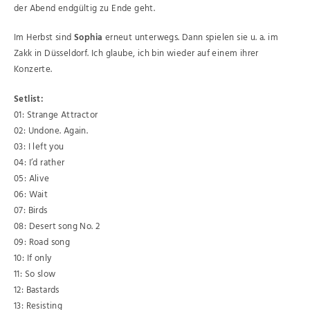
der Abend endgültig zu Ende geht.
Im Herbst sind
Sophia
erneut unterwegs. Dann spielen sie u. a. im
Zakk in Düsseldorf. Ich glaube, ich bin wieder auf einem ihrer
Konzerte.
Setlist:
01: Strange Attractor
02: Undone. Again.
03: I left you
04: I’d rather
05: Alive
06: Wait
07: Birds
08: Desert song No. 2
09: Road song
10: If only
11: So slow
12: Bastards
13: Resisting