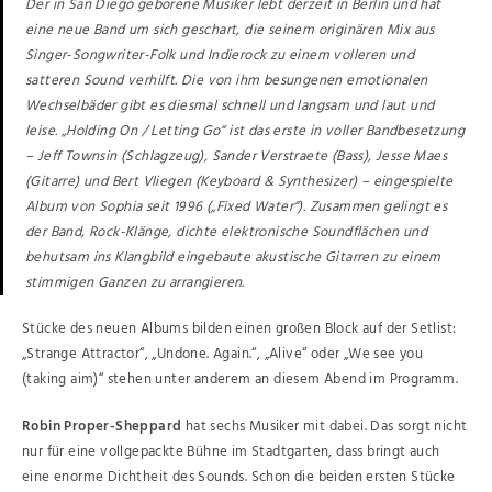
Der in San Diego geborene Musiker lebt derzeit in Berlin und hat
eine neue Band um sich geschart, die seinem originären Mix aus
Singer-Songwriter-Folk und Indierock zu einem volleren und
satteren Sound verhilft. Die von ihm besungenen emotionalen
Wechselbäder gibt es diesmal schnell und langsam und laut und
leise. „Holding On / Letting Go“ ist das erste in voller Bandbesetzung
– Jeff Townsin (Schlagzeug), Sander Verstraete (Bass), Jesse Maes
(Gitarre) und Bert Vliegen (Keyboard & Synthesizer) – eingespielte
Album von Sophia seit 1996 („Fixed Water“). Zusammen gelingt es
der Band, Rock-Klänge, dichte elektronische Soundflächen und
behutsam ins Klangbild eingebaute akustische Gitarren zu einem
stimmigen Ganzen zu arrangieren.
Stücke des neuen Albums bilden einen großen Block auf der Setlist:
„Strange Attractor“, „Undone. Again.“, „Alive“ oder „We see you
(taking aim)“ stehen unter anderem an diesem Abend im Programm.
Robin Proper-Sheppard
hat sechs Musiker mit dabei. Das sorgt nicht
nur für eine vollgepackte Bühne im Stadtgarten, dass bringt auch
eine enorme Dichtheit des Sounds. Schon die beiden ersten Stücke