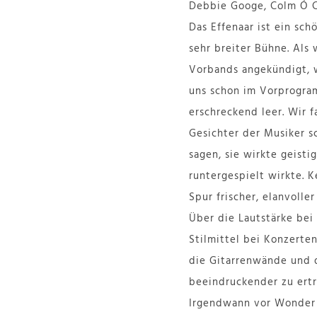
Debbie Googe, Colm Ó Cí
Das Effenaar ist ein sc
sehr breiter Bühne. Als 
Vorbands angekündigt, w
uns schon im Vorprogra
erschreckend leer. Wir 
Gesichter der Musiker s
sagen, sie wirkte geisti
runtergespielt wirkte. K
Spur frischer, elanvolle
Über die Lautstärke bei
Stilmittel bei Konzerten 
die Gitarrenwände und 
beeindruckender zu ertra
Irgendwann vor Wonder 2,