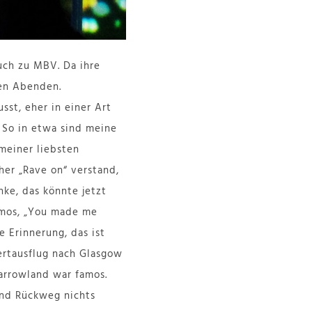
auch zu MBV. Da ihre
den Abenden.
sst, eher in einer Art
n. So in etwa sind meine
meiner liebsten
her „Rave on“ verstand,
ke, das könnte jetzt
famos, „You made me
 Erinnerung, das ist
ertausflug nach Glasgow
Barrowland war famos.
und Rückweg nichts