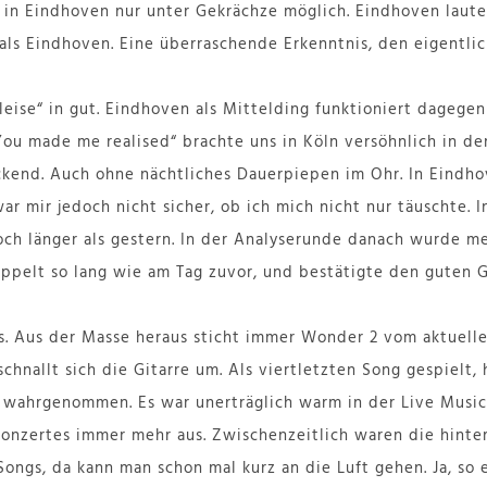
in Eindhoven nur unter Gekrächze möglich. Eindhoven lauter 
als Eindhoven. Eine überraschende Erkenntnis, den eigentlich
eise“ in gut. Eindhoven als Mittelding funktioniert dagegen
You made me realised“ brachte uns in Köln versöhnlich in d
uckend. Auch ohne nächtliches Dauerpiepen im Ohr. In Eindho
war mir jedoch nicht sicher, ob ich mich nicht nur täuschte. 
och länger als gestern. In der Analyserunde danach wurde m
doppelt so lang wie am Tag zuvor, und bestätigte den guten
s. Aus der Masse heraus sticht immer Wonder 2 vom aktuell
chnallt sich die Gitarre um. Als viertletzten Song gespielt, 
 wahrgenommen. Es war unerträglich warm in der Live Music
onzertes immer mehr aus. Zwischenzeitlich waren die hintere
ngs, da kann man schon mal kurz an die Luft gehen. Ja, so 