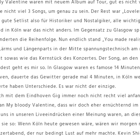
y Valentine waren mit neuem Album auf Tour, gut es nicht 
e nicht viel 3 Songs, um genau zu sein. Der Rest war „Lovel
r gute Setlist also für Historiker und Nostalgiker, alle wicht
d in Köln war das nicht anders. Im Gegensatz zu Glasgow sp
nderten die Reihenfolge. Nun endlich stand „You made realis
Lärms und Längenparts in der Mitte spannungstechnisch am r
st sowas wie das Kernstück des Konzertes. Der Song, an den
ndest geht es mir so. In Glasgow waren es famose 14 Minuten
ven, dauerte das Gewitter gerade mal 4 Minuten, in Köln w
erte haben Unterschiede. Es war nicht der einzige.
h mit dem Eindhoven Gig immer noch nicht recht viel anfan
an My bloody Valentine, dass wir doch eher ernüchternd im
ir uns in unseren Liveeindrücken einer Meinung waren, an di
 sie so: Wenn Köln heute gewesen wäre, wären wir morgen 
nzertabend, der nur bedingt Lust auf mehr machte. Kevin Shie