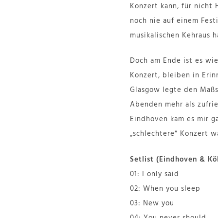
Konzert kann, für nicht
noch nie auf einem Festi
musikalischen Kehraus h
Doch am Ende ist es wie
Konzert, bleiben in Eri
Glasgow legte den Maßst
Abenden mehr als zufrie
Eindhoven kam es mir ga
„schlechtere“ Konzert w
Setlist (Eindhoven & Kö
01: I only said
02: When you sleep
03: New you
04: You never should