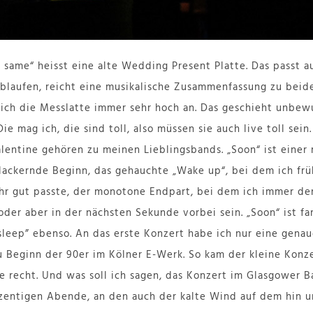
e same“ heisst eine alte Wedding Present Platte. Das passt 
ablaufen, reicht eine musikalische Zusammenfassung zu bei
 ich die Messlatte immer sehr hoch an. Das geschieht unbewu
Die mag ich, die sind toll, also müssen sie auch live toll sei
entine gehören zu meinen Lieblingsbands. „Soon“ ist einer 
 klackernde Beginn, das gehauchte „Wake up“, bei dem ich frü
r gut passte, der monotone Endpart, bei dem ich immer den
der aber in der nächsten Sekunde vorbei sein. „Soon“ ist 
sleep” ebenso. An das erste Konzert habe ich nur eine genaue
u Beginn der 90er im Kölner E-Werk. So kam der kleine Konz
e recht. Und was soll ich sagen, das Konzert im Glasgower 
ozentigen Abende, an den auch der kalte Wind auf dem hin 