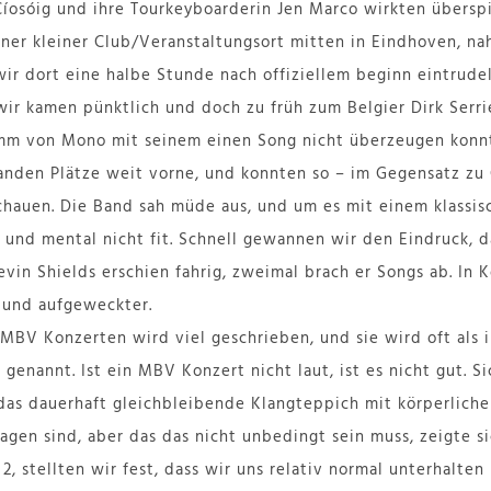
osóig und ihre Tourkeyboarderin Jen Marco wirkten überspi
höner kleiner Club/Veranstaltungsort mitten in Eindhoven, n
wir dort eine halbe Stunde nach offiziellem beginn eintrude
ir kamen pünktlich und doch zu früh zum Belgier Dirk Serri
mm von Mono mit seinem einen Song nicht überzeugen konn
fanden Plätze weit vorne, und konnten so – im Gegensatz zu
chauen. Die Band sah müde aus, und um es mit einem klassisc
g und mental nicht fit. Schnell gewannen wir den Eindruck, 
evin Shields erschien fahrig, zweimal brach er Songs ab. In K
r und aufgeweckter.
 MBV Konzerten wird viel geschrieben, und sie wird oft als
genannt. Ist ein MBV Konzert nicht laut, ist es nicht gut. Sic
das dauerhaft gleichbleibende Klangteppich mit körperlich
gen sind, aber das das nicht unbedingt sein muss, zeigte si
 stellten wir fest, dass wir uns relativ normal unterhalten