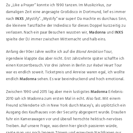
Zu „Like a Prayer“ konnte ich 1990 tanzen. Im Musikzirkus, zur
damaligen Zeit eine angesagte Großdisco in Dortmund, lief es immer
nach
INXS
„Mystify“. „Mystify“ war super! Da machte es durchaus Sinn,
die kleinere Tanzfläche der Indiedisco für dieses Doppel kurzzeitig zu
verlassen. Nach ein paar Besuchen wussten wir,
Madonna
und
INXS
spielte der DJ immer zwischen Mitternacht und halb eins.
Anfang der 90er Jahre wollte ich auf die
Blond Ambition
Tour,
irgendwie klappte das aber nicht. Erst Jahrzehnte später schaffte ich
einen Konzertbesuch. Vor drei Jahren in Berlin zur
Rebel Heart
Tour
war es endlich soweit. Ticketpreis und Anreise waren egal, ich wollte
endlich
Madonna
sehen. Es war beeindruckend und hoch emotional.
Zwischen 1990 und 2015 lag aber mein lustigstes
Madonna
Erlebnis:
2010 sah ich Madonna zum ersten Mal in echt. Also fast. Mit einem
Freund schlenderte ich in New York durch Macey’s, als urplötzlich ein
Ausgang des Kaufhauses von der Security abgesperrt wurde. Draußen
fuhr ein Kamerawagen vor und überall herrschte hektisch-nervöses
Treiben. Auf unsere Frage, was denn hier gleich passieren würde,
sagte man uns noch langem Zögern und erneutem Nachfragen nur