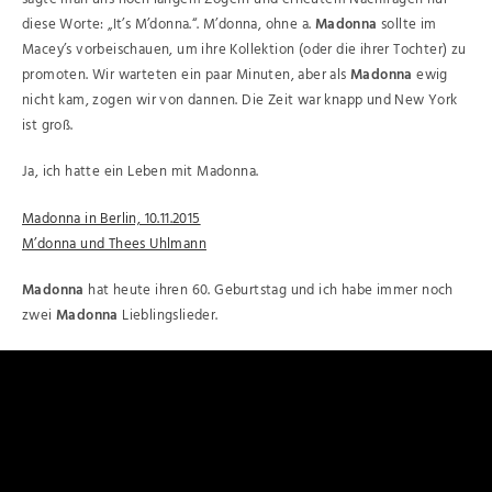
diese Worte: „It’s M’donna.“. M’donna, ohne a.
Madonna
sollte im
Macey’s vorbeischauen, um ihre Kollektion (oder die ihrer Tochter) zu
promoten. Wir warteten ein paar Minuten, aber als
Madonna
ewig
nicht kam, zogen wir von dannen. Die Zeit war knapp und New York
ist groß.
Ja, ich hatte ein Leben mit Madonna.
Madonna in Berlin, 10.11.2015
M’donna und Thees Uhlmann
Madonna
hat heute ihren 60. Geburtstag und ich habe immer noch
zwei
Madonna
Lieblingslieder.