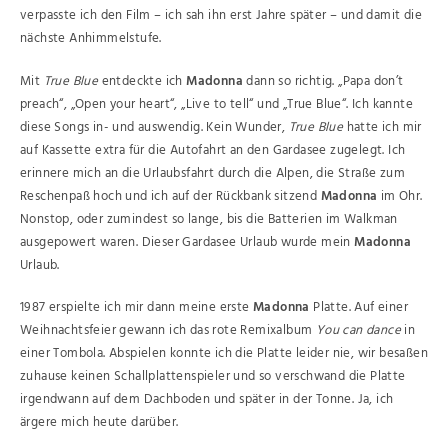
verpasste ich den Film – ich sah ihn erst Jahre später – und damit die
nächste Anhimmelstufe.
Mit
True Blue
entdeckte ich
Madonna
dann so richtig. „Papa don’t
preach“, „Open your heart“, „Live to tell“ und „True Blue“. Ich kannte
diese Songs in- und auswendig. Kein Wunder,
True Blue
hatte ich mir
auf Kassette extra für die Autofahrt an den Gardasee zugelegt. Ich
erinnere mich an die Urlaubsfahrt durch die Alpen, die Straße zum
Reschenpaß hoch und ich auf der Rückbank sitzend
Madonna
im Ohr.
Nonstop, oder zumindest so lange, bis die Batterien im Walkman
ausgepowert waren. Dieser Gardasee Urlaub wurde mein
Madonna
Urlaub.
1987 erspielte ich mir dann meine erste
Madonna
Platte. Auf einer
Weihnachtsfeier gewann ich das rote Remixalbum
You can dance
in
einer Tombola. Abspielen konnte ich die Platte leider nie, wir besaßen
zuhause keinen Schallplattenspieler und so verschwand die Platte
irgendwann auf dem Dachboden und später in der Tonne. Ja, ich
ärgere mich heute darüber.