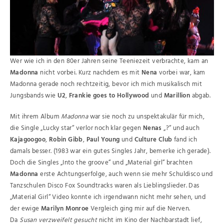
Wer wie ich in den 80er Jahren seine Teeniezeit verbrachte, kam an
Madonna
nicht vorbei. Kurz nachdem es mit
Nena
vorbei war, kam
Madonna gerade noch rechtzeitig, bevor ich mich musikalisch mit
Jungsbands wie
U2
,
Frankie goes to Hollywood
und
Marillion
abgab.
Mit ihrem Album
Madonna
war sie noch zu unspektakulär für mich,
die Single „Lucky star“ verlor noch klar gegen
Nenas
„?“ und auch
Kajagoogoo
,
Robin Gibb
,
Paul Young
und
Culture Club
fand ich
damals besser. (1983 war ein gutes Singles Jahr, bemerke ich gerade).
Doch die Singles „Into the groove“ und „Material girl“ brachten
Madonna
erste Achtungserfolge, auch wenn sie mehr Schuldisco und
Tanzschulen Disco Fox Soundtracks waren als Lieblingslieder. Das
„Material Girl“ Video konnte ich irgendwann nicht mehr sehen, und
der ewige
Marilyn Monroe
Vergleich ging mir auf die Nerven.
Da
Susan verzweifelt gesucht
nicht im Kino der Nachbarstadt lief,