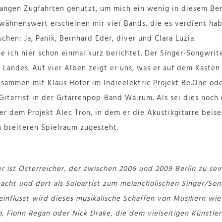
langen Zugfahrten genutzt, um mich ein wenig in diesem Ber
rwähnenswert erscheinen mir vier Bands, die es verdient ha
hen: Ja, Panik, Bernhard Eder, diver und Clara Luzia.
 ich hier schon einmal kurz berichtet. Der Singer-Songwriter
 Landes. Auf vier Alben zeigt er uns, was er auf dem Kasten 
usammen mit Klaus Hofer im Indieelektric Projekt Be.One ode
Gitarrist in der Gitarrenpop-Band Wa:rum. Als sei dies noch
er dem Projekt Alec Tron, in dem er die Akustikgitarre beis
n breiteren Spielraum zugesteht.
r ist Österreicher, der zwischen 2006 und 2009 Berlin zu sei
cht und dort als Soloartist zum melancholischen Singer/Son
einflusst wird dieses musikalische Schaffen von Musikern wie 
, Fionn Regan oder Nick Drake, die dem vielseitigen Künstle