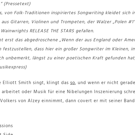
“ (Pressetext)
s, von Folk-Traditionen inspiriertes Songwriting kleidet sich 
aus Gitarren, Violinen und Trompeten, der Walzer „Polen #1“ 
 Wainwrights RELEASE THE STARS gefallen.
ht erst das abgedroschene „Wenn der aus England oder Amer
festzustellen, dass hier ein großer Songwriter im Kleinen, i
ch unbemerkt, längst zu einer poetischen Kraft gefunden hat,
Musikexpress)
Elliott Smith singt, klingt das
so
, und wenn er nicht gerad
arbeitet oder Musik für eine Nibelungen Inszenierung schr
 Volkers von Alzey einnimmt, dann covert er mit seiner Band
ssions
t Side