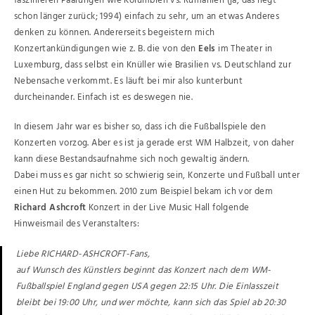
faszinieren Paarungen wie Kolumbien vs. Rumänien (ja, das liegt
schon länger zurück; 1994) einfach zu sehr, um an etwas Anderes
denken zu können. Andererseits begeistern mich
Konzertankündigungen wie z. B. die von den
Eels
im Theater in
Luxemburg, dass selbst ein Knüller wie Brasilien vs. Deutschland zur
Nebensache verkommt. Es läuft bei mir also kunterbunt
durcheinander. Einfach ist es deswegen nie.
In diesem Jahr war es bisher so, dass ich die Fußballspiele den
Konzerten vorzog. Aber es ist ja gerade erst WM Halbzeit, von daher
kann diese Bestandsaufnahme sich noch gewaltig ändern.
Dabei muss es gar nicht so schwierig sein, Konzerte und Fußball unter
einen Hut zu bekommen. 2010 zum Beispiel bekam ich vor dem
Richard Ashcroft
Konzert in der Live Music Hall folgende
Hinweismail des Veranstalters:
Liebe RICHARD-ASHCROFT-Fans,
auf Wunsch des Künstlers beginnt das Konzert nach dem WM-
Fußballspiel England gegen USA gegen 22:15 Uhr. Die Einlasszeit
bleibt bei 19:00 Uhr, und wer möchte, kann sich das Spiel ab 20:30