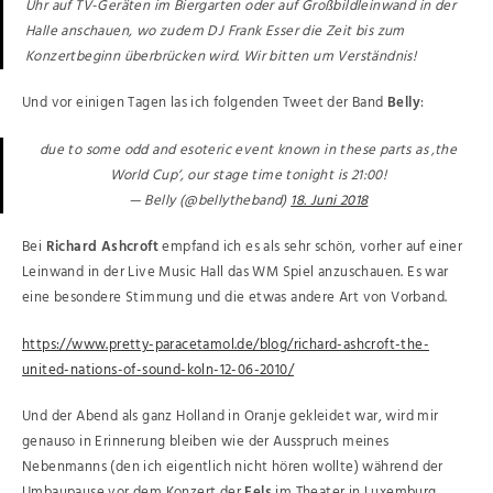
Uhr auf TV-Geräten im Biergarten oder auf Großbildleinwand in der
Halle anschauen, wo zudem DJ Frank Esser die Zeit bis zum
Konzertbeginn überbrücken wird. Wir bitten um Verständnis!
Und vor einigen Tagen las ich folgenden Tweet der Band
Belly
:
due to some odd and esoteric event known in these parts as ‚the
World Cup‘, our stage time tonight is 21:00!
— Belly (@bellytheband)
18. Juni 2018
Bei
Richard Ashcroft
empfand ich es als sehr schön, vorher auf einer
Leinwand in der Live Music Hall das WM Spiel anzuschauen. Es war
eine besondere Stimmung und die etwas andere Art von Vorband.
https://www.pretty-paracetamol.de/blog/richard-ashcroft-the-
united-nations-of-sound-koln-12-06-2010/
Und der Abend als ganz Holland in Oranje gekleidet war, wird mir
genauso in Erinnerung bleiben wie der Ausspruch meines
Nebenmanns (den ich eigentlich nicht hören wollte) während der
Umbaupause vor dem Konzert der
Eels
im Theater in Luxemburg.