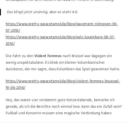
Das klingt jetzt unsinnig, aber es steht 4:0.
https://www.pretty-paracetamol.de/blog/pavement-nijmegen-06-
07-2010/
https://www.pretty-paracetamol.de/blog/eels-luxemburg-08-07-
2014/
Die Fahrt zu den
Violent Femmes
nach Brüssel war dagegen ein
wenig unspektakulärer. Es blieb ein kleiner kolumbianischer
Autokorso, der mir sagte, dass Kolumbien das Spiel gewonnen hatte.
https://www.pretty-paracetamol.de/blog/violent-femmes-bruessel-
19-06-2014/
Hey, das waren vier verdammt gute Konzertabende, bemerke ich
gerade, als ich die Berichte noch einmal lese. Kann das ein Zufall sein?
Fußball und Konzerte müssen eine magische Verbindung haben.