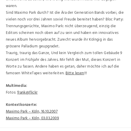
waren.
Sind Maximo Park durch? Ist die Ära der Generation Bands vorbei, die
vielen noch vor drei Jahren soviel Freude bereitet haben? Bloc Party:
Trennungsgerüchte, Maximo Park: nicht überzeugend, einzig die
Editors scheinen noch oben auf zu sein und haben ein innovatives
neues Album hervorgebracht. Zurecht wurde ihr Kölngig in das
grössere Palladium geupgradet.
Traurig, traurig das Ganze, Und kein Vergleich zum tollen Gebäude 9
Konzert im Frühjahr des Jahres. Mir fehlt der Mut, dieses Konzert in
Worte zu fassen. Andere haben es getan, daher möchte ich auf die
famosen WhiteTapes weiterleiten.
Bitte lesen
!!!
Multimedia:
Fotos:
frank@flickr
Kontextkonzerte:
Maximo Park – Köln, 16.10.2007
Maximo Park – Köln, 03.03.2009